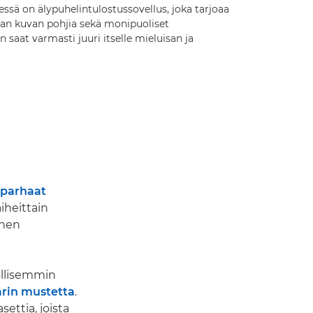
ssä on älypuhelintulostussovellus, joka tarjoaa
ean kuvan pohjia sekä monipuoliset
aat varmasti juuri itselle mieluisan ja
parhaat
aiheittain
inen
ollisemmin
ärin mustetta
.
settia, joista