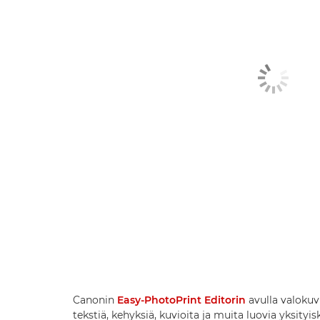
Canonin
Easy-PhotoPrint Editorin
avulla valokuvi
tekstiä, kehyksiä, kuvioita ja muita luovia yksityi