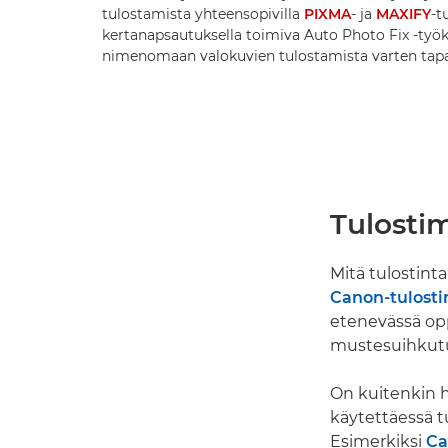
tulostamista yhteensopivilla
PIXMA
- ja
MAXIFY
-t
kertanapsautuksella toimiva Auto Photo Fix -työk
nimenomaan valokuvien tulostamista varten tapa
Tulosti
Mitä tulostint
Canon-tulosti
etenevässä opp
mustesuihkutu
On kuitenkin h
käytettäessä 
Esimerkiksi
Ca