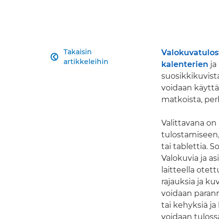
Takaisin
Valokuvatulos

artikkeleihin
kalenterien
ja
suosikkikuvist
voidaan käyttä
matkoista, per
Valittavana on
tulostamiseen,
tai tablettia. 
Valokuvia ja as
laitteella ote
rajauksia ja k
voidaan parann
tai kehyksiä j
voidaan tuloss