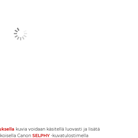
uksella
kuvia voidaan käsitellä luovasti ja lisätä
okoisella Canon
SELPHY
-kuvatulostimella