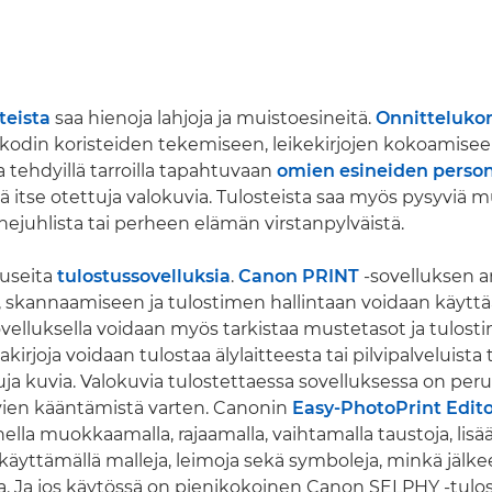
teista
saa hienoja lahjoja ja muistoesineitä.
Onnittelukor
 kodin koristeiden tekemiseen, leikekirjojen kokoamisee
a tehdyillä tarroilla tapahtuvaan
omien esineiden person
ä itse otettuja valokuvia. Tulosteista saa myös pysyviä m
hejuhlista tai perheen elämän virstanpylväistä.
 useita
tulostussovelluksia
.
Canon PRINT
-sovelluksen a
 skannaamiseen ja tulostimen hallintaan voidaan käyttä
Sovelluksella voidaan myös tarkistaa mustetasot ja tulosti
iakirjoja voidaan tulostaa älylaitteesta tai pilvipalveluista
ttuja kuvia. Valokuvia tulostettaessa sovelluksessa on pe
uvien kääntämistä varten. Canonin
Easy-PhotoPrint Edito
ella muokkaamalla, rajaamalla, vaihtamalla taustoja, lisä
a käyttämällä malleja, leimoja sekä symboleja, minkä jälk
a. Ja jos käytössä on pienikokoinen Canon SELPHY -tulos