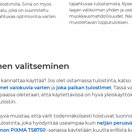
tapahtuvaa tulostamista. Kysee
ulostimilla. Siinä on myös
laajan valikoiman yhden ja us
alu, joka on suunniteltu
muokkausmahdollisuudet. Näin s
htuvaa optimointia varten.
muistettavan lopputuloksen.
men valitseminen
a kannattaa käyttää? Jos olet ostamassa tulostinta, katso
met valokuvia varten
ja
joka paikan tulostimet
. Tässä v
aassa oletetaan, että käytettävissä on hyvä yleiskäyttö
lostin.
yvä muistaa, että värit todennäköisesti toistuvat luonn
tulostinta, joka hyödyntää useampaa kuin
neljän perusv
non PIXMA TS8750
-sarjassa käytetään kuutta erillistä ka