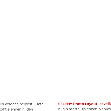
SELPHY Photo Layout -sovell
in voidaan helposti lisätä
niihin asetteluja ennen pienik
skohtia ennen niiden