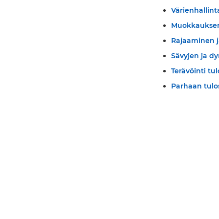
Värienhallint
Muokkauksen
Rajaaminen j
Sävyjen ja d
Terävöinti tu
Parhaan tulo