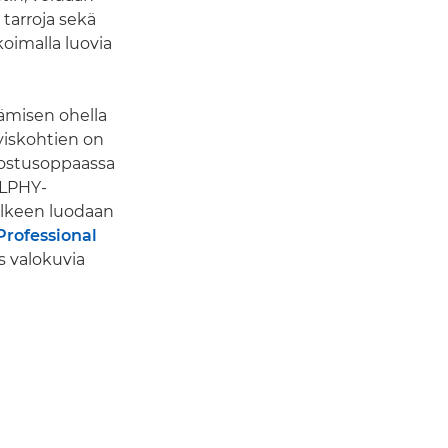
, tarroja sekä
koimalla luovia
äämisen ohella
yiskohtien on
ulostusoppaassa
ELPHY-
älkeen luodaan
Professional
s valokuvia