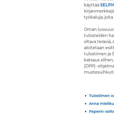
käyttää
SELPH
kirjanmerkkejä
työkaluja, joi
Oman luovuuden
tulosteiden ha
oltava teräviä
aloitetaan esit
tulostimen ja
katsaus siihe
(DPP) -ohjelma
mustesuihkutul
Tulostimen v
Anna mieliku
Paperin vali