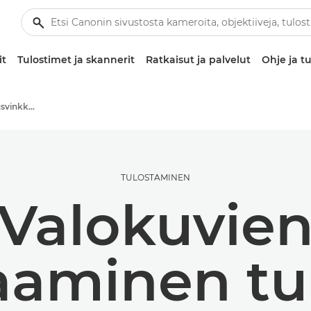
it
Tulostimet ja skannerit
Ratkaisut ja palvelut
Ohje ja tu
Valokuvaus- ja tulostusvinkkejä ja -tekniikoita
TULOSTAMINEN
Valokuvie
aminen tul