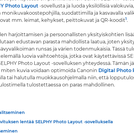
Y Photo Layout
-sovellusta ja luoda yksilöllisiä valokuvia
 monikuvakoostepohjilla, suodattimilla ja kasvavalla vali
1
ta ovat mm. leimat, kehykset, peittokuvat ja QR-koodit
.
 harjoittamisen ja persoonallisten yksityiskohtien lis
lutaan edustavan parasta mahdollista laatua, joten yksit
, sävyvalikoiman runsas ja värien todenmukaisia. Tässä t
telemällä luovia vaihtoehtoja, jotka ovat käytettävissä S
 SELPHY Photo Layout -sovelluksen yhteydessä. Tämän j
n, miten kuvia voidaan optimoida Canonin
Digital Photo 
lla tai halutulla muokkausohjelmalla niin, että lopputulo
ostimella tulostettaessa on paras mahdollinen.
alitseminen
vituksen lentää SELPHY Photo Layout -sovelluksella
tseminen