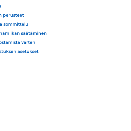
a
 perusteet
a sommittelu
ynamiikan säätäminen
lostamista varten
stuksen asetukset