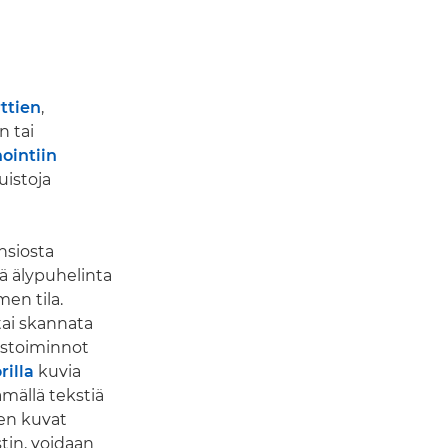
ttien
,
n tai
ointiin
uistoja
nsiosta
ä älypuhelinta
men tila.
 tai skannata
rustoiminnot
rilla
kuvia
ämällä tekstiä
een kuvat
tin, voidaan