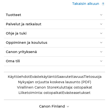
Takaisin alkuun
Tuotteet
Palvelut ja ratkaisut
Ohje ja tuki
Oppiminen ja koulutus
Canon yrityksenä
Oma tili
Käyttöehdot
Evästekäytäntö
Saavutettavuus
Tietosuoja
Nykyajan orjuutta koskeva lausunto (PDF)
Virallinen Canon Store
Kuluttaja: ostopaikat
Liiketoiminta: ostopaikat
Evästeasetukset
Canon Finland