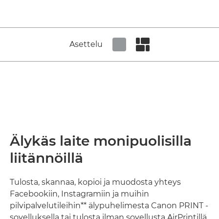
Asettelu
Set tiled view
Set masonry view
Älykäs laite monipuolisilla
liitännöillä
Tulosta, skannaa, kopioi ja muodosta yhteys
Facebookiin, Instagramiin ja muihin
pilvipalvelutileihin** älypuhelimesta Canon PRINT -
sovelluksella tai tulosta ilman sovellusta AirPrintillä