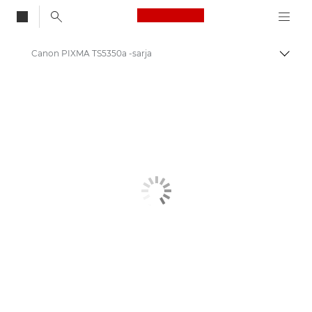
Canon Logo, back to
Canon PIXMA TS5350a -sarja
Vaihd
Canon
Canon-tulostimet