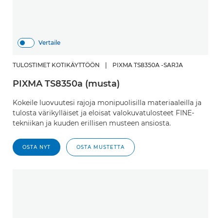
Vertaile
TULOSTIMET KOTIKÄYTTÖÖN
|
PIXMA TS8350A -SARJA
PIXMA TS8350a (musta)
Kokeile luovuutesi rajoja monipuolisilla materiaaleilla ja
tulosta värikylläiset ja eloisat valokuvatulosteet FINE-
tekniikan ja kuuden erillisen musteen ansiosta.
OSTA NYT
OSTA MUSTETTA