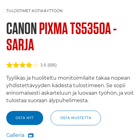
TULOSTIMET KOTIKÄYTTÖÖN
CANON
PIXMA TS5350A -
SARJA
3.9
(695)
Tyylikäs ja huoliteltu monitoimilaite takaa nopean
yhdistettävyyden kädestä tulostimeen. Se sopii
erinomaisesti askarteluun ja luovaan työhön, ja voit
tulostaa suoraan älypuhelimesta.
OSTA NYT
OSTA MUSTETTA
Galleria

Galleria