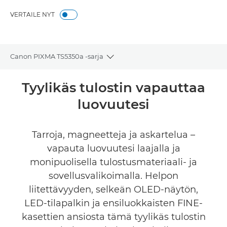
VERTAILE NYT
Canon PIXMA TS5350a -sarja
Toggle breadcrumbs
Yleiskuvaus
Tyylikäs tulostin vapauttaa
luovuutesi
Tekniset tiedot
Galleria
Tarroja, magneetteja ja askartelua –
vapauta luovuutesi laajalla ja
Arvostelut
monipuolisella tulostusmateriaali- ja
sovellusvalikoimalla. Helpon
Tuki
liitettävyyden, selkeän OLED-näytön,
LED-tilapalkin ja ensiluokkaisten FINE-
OSTA MUSTETTA
kasettien ansiosta tämä tyylikäs tulostin