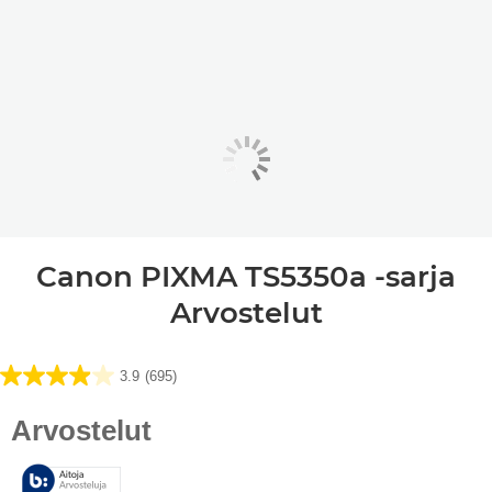
Canon PIXMA TS5350a -sarja
Arvostelut
3.9
(695)
3.9/5
tähteä.
695
arvostelua