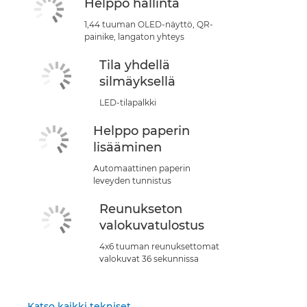
Helppo hallinta
1,44 tuuman OLED-näyttö, QR-
painike, langaton yhteys
Tila yhdellä
silmäyksellä
LED-tilapalkki
Helppo paperin
lisääminen
Automaattinen paperin
leveyden tunnistus
Reunukseton
valokuvatulostus
4x6 tuuman reunuksettomat
valokuvat 36 sekunnissa
Katso kaikki tekniset