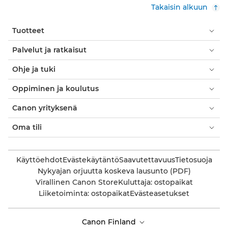
Takaisin alkuun
Tuotteet
Palvelut ja ratkaisut
Ohje ja tuki
Oppiminen ja koulutus
Canon yrityksenä
Oma tili
Käyttöehdot
Evästekäytäntö
Saavutettavuus
Tietosuoja
Nykyajan orjuutta koskeva lausunto (PDF)
Virallinen Canon Store
Kuluttaja: ostopaikat
Liiketoiminta: ostopaikat
Evästeasetukset
Canon Finland