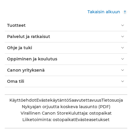
Takaisin alkuun
Tuotteet
Palvelut ja ratkaisut
Ohje ja tuki
Oppiminen ja koulutus
Canon yrityksenä
Oma tili
Käyttöehdot
Evästekäytäntö
Saavutettavuus
Tietosuoja
Nykyajan orjuutta koskeva lausunto (PDF)
Virallinen Canon Store
Kuluttaja: ostopaikat
Liiketoiminta: ostopaikat
Evästeasetukset