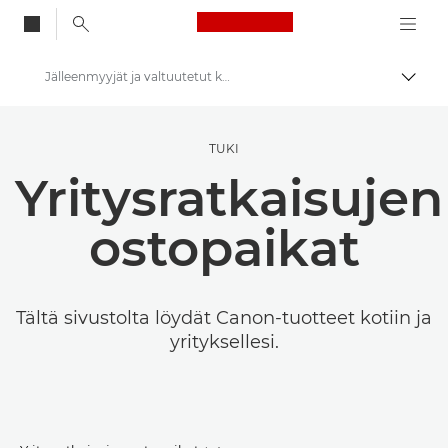
Canon Logo, back to
Jälleenmyyjät ja valtuutetut kumppanit
Vaihd
Canon
TUKI
Ratkaisut ja palvelut
Yritysratkaisujen
ostopaikat
Tältä sivustolta löydät Canon-tuotteet kotiin ja
yrityksellesi.