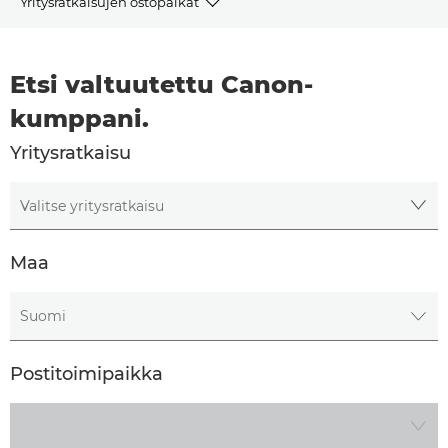
Yritysratkaisujen ostopaikat
Canon-yrityskumppanit
Etsi valtuutettu Canon-
Liiketoimintaratkaisut
kumppani.
Yritysratkaisu
Valitse yritysratkaisu
Maa
Valitse maa
Postitoimipaikka
Valitse kaupunki