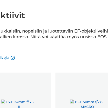
ktiivit
aisiin, nopeisiin ja luotettaviin EF-objektiiveihin
ien kanssa. Niitä voi käyttää myös uusissa EOS R
iveja
