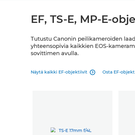
EF, TS-E, MP-E-obje
Tutustu Canonin peilikameroiden laadukk
yhteensopivia kaikkien EOS-kameramall
sovittimen avulla.
Näytä kaikki EF-objektiivit
Osta EF-objekti
