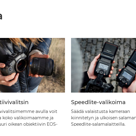
a
iivivalitsin
Speedlite-valikoima
ivivalitsimemme avulla voit
Säädä valaistusta kameraan
a koko valikoimaamme ja
kiinnitetyn ja ulkoisen salaman
uuri oikean objektiivin EOS-
Speedlite-salamalaitteilla.
si.
Lue lisää
