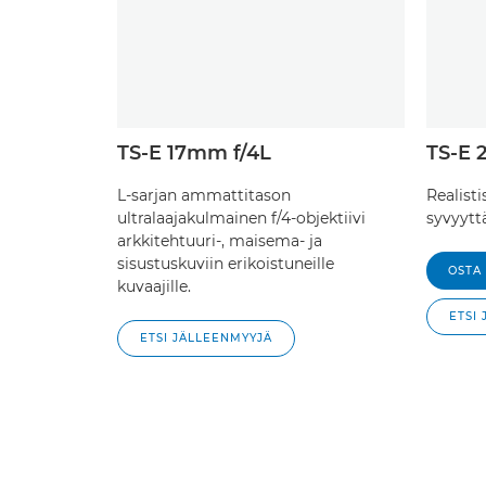
TS-E 17mm f/4L
TS-E 
L-sarjan ammattitason
Realist
ultralaajakulmainen f/4-objektiivi
syvyytt
arkkitehtuuri-, maisema- ja
sisustuskuviin erikoistuneille
OSTA
kuvaajille.
ETSI
ETSI JÄLLEENMYYJÄ