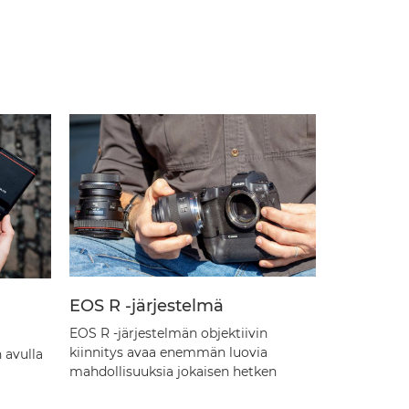
EOS R -järjestelmä
EOS-järj
EOS R -järjestelmän objektiivin
EOS-sarjan
kiinnitys avaa enemmän luovia
 avulla
tarjoavat l
mahdollisuuksia jokaisen hetken
kaikentasois
kuvaamiseen.
Lue lisää