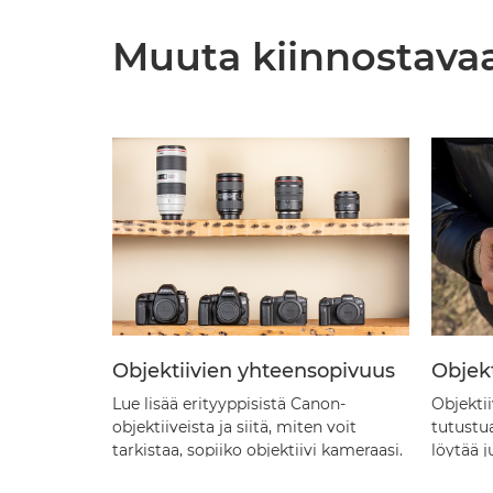
Muuta kiinnostava
Objektiivien yhteensopivuus
Objekt
Lue lisää erityyppisistä Canon-
Objekti
objektiiveista ja siitä, miten voit
tutustu
tarkistaa, sopiiko objektiivi kameraasi.
löytää j
kameraa
Lue lisää
