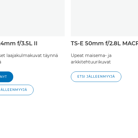
24mm f/3.5L II
TS-E 50mm f/2.8L MAC
iset laajakulmakuvat täynnä
Upeat maisema- ja
ä
arkkitehtuurikuvat
ETSI JÄLLEENMYYJÄ
 NYT
 JÄLLEENMYYJÄ