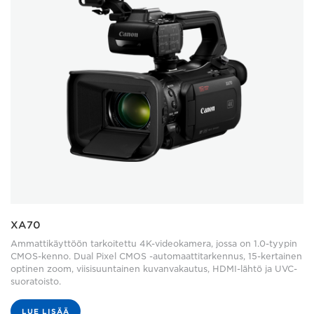
XA70
Ammattikäyttöön tarkoitettu 4K-videokamera, jossa on 1.0-tyypin
CMOS-kenno. Dual Pixel CMOS -automaattitarkennus, 15-kertainen
optinen zoom, viisisuuntainen kuvanvakautus, HDMI-lähtö ja UVC-
suoratoisto.
LUE LISÄÄ