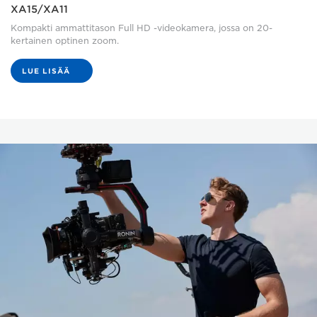
XA15/XA11
Kompakti ammattitason Full HD -videokamera, jossa on 20-
kertainen optinen zoom.
LUE LISÄÄ