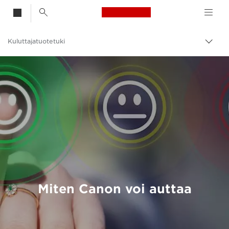
Canon Logo, back t
Kuluttajatuotetuki
Vaihd
Canon
Miten Canon voi auttaa