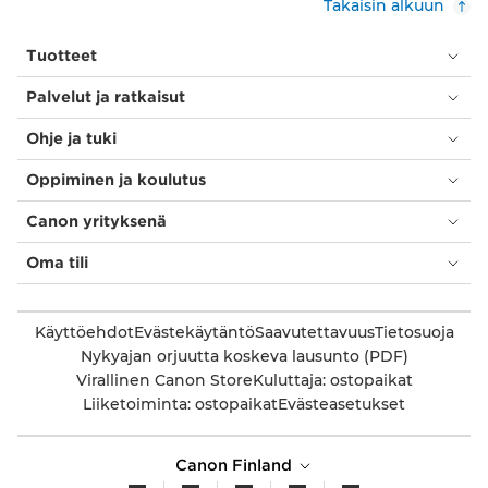
Takaisin alkuun
Tuotteet
Palvelut ja ratkaisut
Ohje ja tuki
Oppiminen ja koulutus
Canon yrityksenä
Oma tili
Käyttöehdot
Evästekäytäntö
Saavutettavuus
Tietosuoja
Nykyajan orjuutta koskeva lausunto (PDF)
Virallinen Canon Store
Kuluttaja: ostopaikat
Liiketoiminta: ostopaikat
Evästeasetukset
Canon Finland