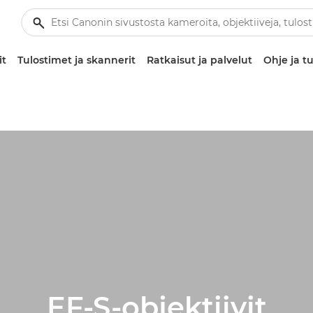
it
Tulostimet ja skannerit
Ratkaisut ja palvelut
Ohje ja tu
EF-S-objektiivit