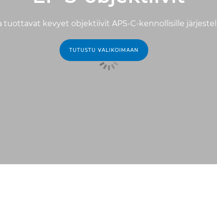
a tuottavat kevyet objektiivit APS-C-kennollisille järjest
TUTUSTU VALIKOIMAAN