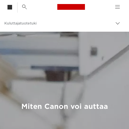
Canon Logo, back t
Kuluttajatuotetuki
Vaihd
Canon
Miten Canon voi auttaa