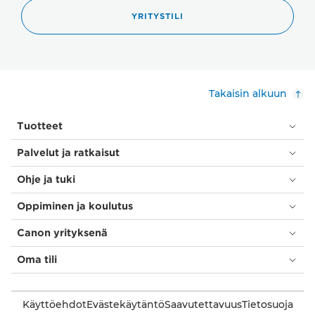
YRITYSTILI
Takaisin alkuun
Tuotteet
Palvelut ja ratkaisut
Ohje ja tuki
Oppiminen ja koulutus
Canon yrityksenä
Oma tili
Käyttöehdot
Evästekäytäntö
Saavutettavuus
Tietosuoja