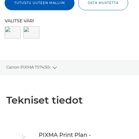
TUTUSTU UUTEEN MALLIIN
OSTA MUSTETTA
VALITSE VÄRI
Canon PIXMA TS7450i
Toggle breadcrumbs
Yleiskuvaus
Tekniset tiedot
Tekniset tiedot
Arvostelut
Tuki
PIXMA Print Plan -