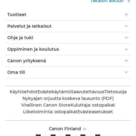
Takaisin alkuun
Tuotteet
Palvelut ja ratkaisut
Ohje ja tuki
Oppiminen ja koulutus
Canon yrityksenä
Oma tili
Käyttöehdot
Evästekäytäntö
Saavutettavuus
Tietosuoja
Nykyajan orjuutta koskeva lausunto (PDF)
Virallinen Canon Store
Kuluttaja: ostopaikat
Liiketoiminta: ostopaikat
Evästeasetukset
Canon Finland