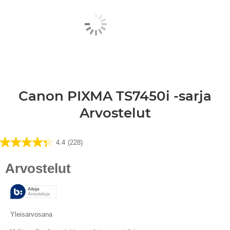
Canon PIXMA TS7450i -sarja
Arvostelut
4.4
(228)
4.4/5
tähteä.
228
arvostelua