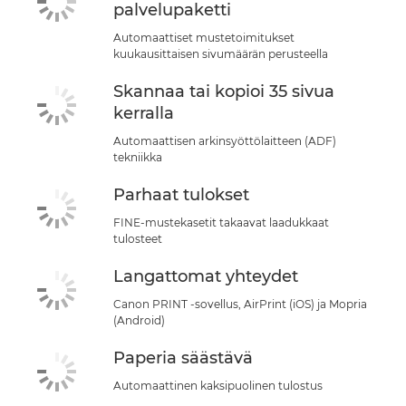
palvelupaketti
OSTA MUSTETTA
Automaattiset mustetoimitukset
kuukausittaisen sivumäärän perusteella
Skannaa tai kopioi 35 sivua
kerralla
Automaattisen arkinsyöttölaitteen (ADF)
tekniikka
Parhaat tulokset
FINE-mustekasetit takaavat laadukkaat
tulosteet
Langattomat yhteydet
Canon PRINT -sovellus, AirPrint (iOS) ja Mopria
(Android)
Paperia säästävä
Automaattinen kaksipuolinen tulostus