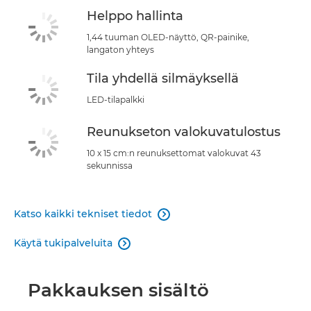
Helppo hallinta
1,44 tuuman OLED-näyttö, QR-painike,
langaton yhteys
Tila yhdellä silmäyksellä
LED-tilapalkki
Reunukseton valokuvatulostus
10 x 15 cm:n reunuksettomat valokuvat 43
sekunnissa
Katso kaikki tekniset tiedot

Käytä tukipalveluita

Pakkauksen sisältö