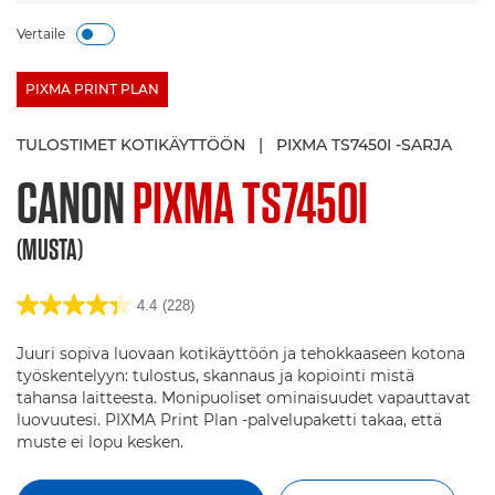
Vertaile
PIXMA PRINT PLAN
TULOSTIMET KOTIKÄYTTÖÖN
|
PIXMA TS7450I -SARJA
CANON
PIXMA TS7450I
(MUSTA)
4.4
(228)
Juuri sopiva luovaan kotikäyttöön ja tehokkaaseen kotona
työskentelyyn: tulostus, skannaus ja kopiointi mistä
tahansa laitteesta. Monipuoliset ominaisuudet vapauttavat
luovuutesi. PIXMA Print Plan -palvelupaketti takaa, että
muste ei lopu kesken.