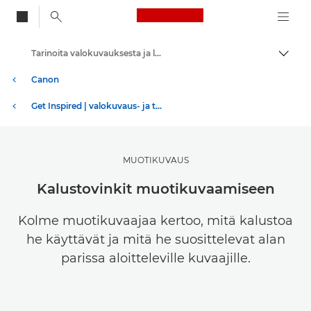
Canon Logo, back to
Tarinoita valokuvauksesta ja luovuudesta
Vaihd
Canon
Get Inspired | valokuvaus- ja tulostusvinkkejä sekä ostajan oppaita
MUOTIKUVAUS
Kalustovinkit muotikuvaamiseen
Kolme muotikuvaajaa kertoo, mitä kalustoa
he käyttävät ja mitä he suosittelevat alan
parissa aloitteleville kuvaajille.