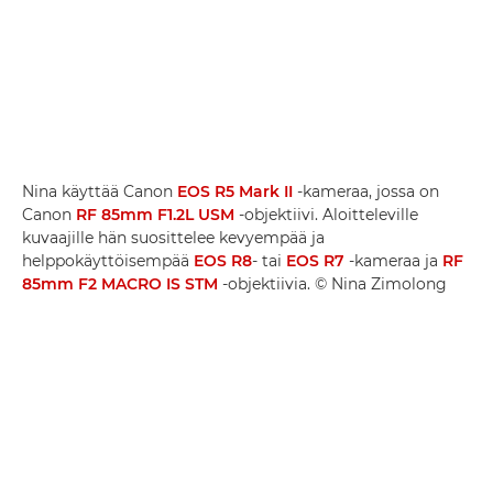
Nina käyttää Canon
EOS R5 Mark II
-kameraa, jossa on
Canon
RF 85mm F1.2L USM
-objektiivi. Aloitteleville
kuvaajille hän suosittelee kevyempää ja
helppokäyttöisempää
EOS R8
- tai
EOS R7
-kameraa ja
RF
85mm F2 MACRO IS STM
-objektiivia. © Nina Zimolong