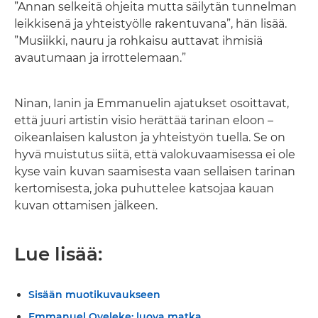
”Annan selkeitä ohjeita mutta säilytän tunnelman
leikkisenä ja yhteistyölle rakentuvana”, hän lisää.
”Musiikki, nauru ja rohkaisu auttavat ihmisiä
avautumaan ja irrottelemaan.”
Ninan, Ianin ja Emmanuelin ajatukset osoittavat,
että juuri artistin visio herättää tarinan eloon –
oikeanlaisen kaluston ja yhteistyön tuella. Se on
hyvä muistutus siitä, että valokuvaamisessa ei ole
kyse vain kuvan saamisesta vaan sellaisen tarinan
kertomisesta, joka puhuttelee katsojaa kauan
kuvan ottamisen jälkeen.
Lue lisää:
Sisään muotikuvaukseen
Emmanuel Oyeleke: luova matka