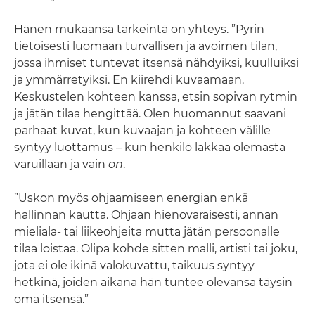
Hänen mukaansa tärkeintä on yhteys. ”Pyrin
tietoisesti luomaan turvallisen ja avoimen tilan,
jossa ihmiset tuntevat itsensä nähdyiksi, kuulluiksi
ja ymmärretyiksi. En kiirehdi kuvaamaan.
Keskustelen kohteen kanssa, etsin sopivan rytmin
ja jätän tilaa hengittää. Olen huomannut saavani
parhaat kuvat, kun kuvaajan ja kohteen välille
syntyy luottamus – kun henkilö lakkaa olemasta
varuillaan ja vain
on
.
”Uskon myös ohjaamiseen energian enkä
hallinnan kautta. Ohjaan hienovaraisesti, annan
mieliala- tai liikeohjeita mutta jätän persoonalle
tilaa loistaa. Olipa kohde sitten malli, artisti tai joku,
jota ei ole ikinä valokuvattu, taikuus syntyy
hetkinä, joiden aikana hän tuntee olevansa täysin
oma itsensä.”