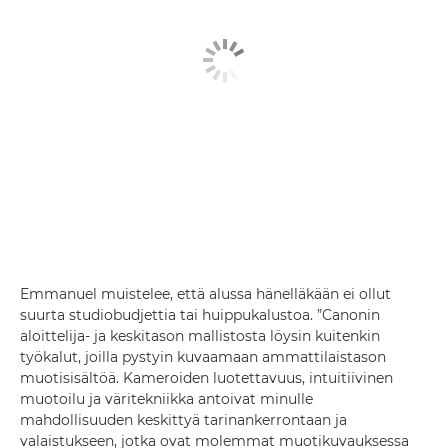
Emmanuel muistelee, että alussa hänelläkään ei ollut
suurta studiobudjettia tai huippukalustoa. ”Canonin
aloittelija- ja keskitason mallistosta löysin kuitenkin
työkalut, joilla pystyin kuvaamaan ammattilaistason
muotisisältöä. Kameroiden luotettavuus, intuitiivinen
muotoilu ja väritekniikka antoivat minulle
mahdollisuuden keskittyä tarinankerrontaan ja
valaistukseen, jotka ovat molemmat muotikuvauksessa