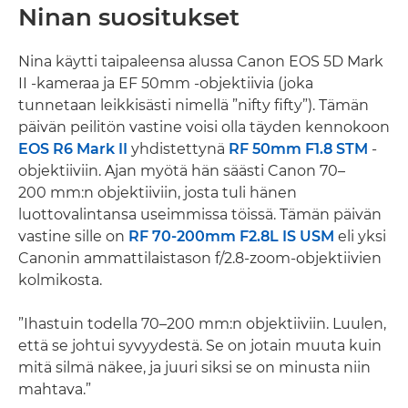
Ninan suositukset
Nina käytti taipaleensa alussa Canon EOS 5D Mark
II -kameraa ja EF 50mm -objektiivia (joka
tunnetaan leikkisästi nimellä ”nifty fifty”). Tämän
päivän peilitön vastine voisi olla täyden kennokoon
EOS R6 Mark II
yhdistettynä
RF 50mm F1.8 STM
-
objektiiviin. Ajan myötä hän säästi Canon 70–
200 mm:n objektiiviin, josta tuli hänen
luottovalintansa useimmissa töissä. Tämän päivän
vastine sille on
RF 70-200mm F2.8L IS USM
eli yksi
Canonin ammattilaistason f/2.8-zoom-objektiivien
kolmikosta.
”Ihastuin todella 70–200 mm:n objektiiviin. Luulen,
että se johtui syvyydestä. Se on jotain muuta kuin
mitä silmä näkee, ja juuri siksi se on minusta niin
mahtava.”