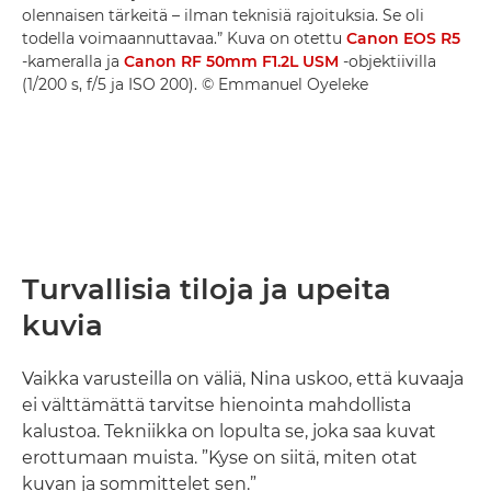
olennaisen tärkeitä – ilman teknisiä rajoituksia. Se oli
todella voimaannuttavaa.” Kuva on otettu
Canon EOS R5
-kameralla ja
Canon RF 50mm F1.2L USM
-objektiivilla
(1/200 s, f/5 ja ISO 200). © Emmanuel Oyeleke
Turvallisia tiloja ja upeita
kuvia
Vaikka varusteilla on väliä, Nina uskoo, että kuvaaja
ei välttämättä tarvitse hienointa mahdollista
kalustoa. Tekniikka on lopulta se, joka saa kuvat
erottumaan muista. ”Kyse on siitä, miten otat
kuvan ja sommittelet sen.”