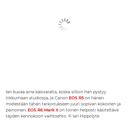
Ian kuvaa aina käsivaralta, koska silloin hän pystyy
liikkumaan studiossa, ja Canon
EOS R5
on hänen
mielestään tähän tarkoitukseen juuri sopivan kokoinen ja
painoinen.
EOS R6 Mark II
on toinen helposti käsiteltävä
täyden kennokoon vaihtoehto. © Ian Hippolyte