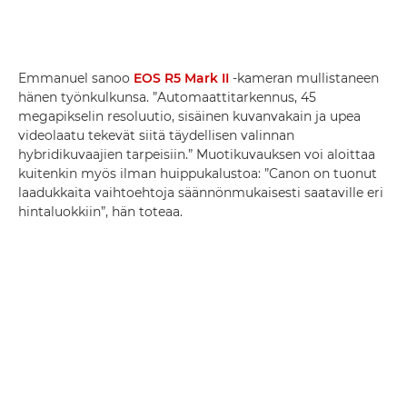
Emmanuel sanoo
EOS R5 Mark II
-kameran mullistaneen
hänen työnkulkunsa. ”Automaattitarkennus, 45
megapikselin resoluutio, sisäinen kuvanvakain ja upea
videolaatu tekevät siitä täydellisen valinnan
hybridikuvaajien tarpeisiin.” Muotikuvauksen voi aloittaa
kuitenkin myös ilman huippukalustoa: ”Canon on tuonut
laadukkaita vaihtoehtoja säännönmukaisesti saataville eri
hintaluokkiin”, hän toteaa.