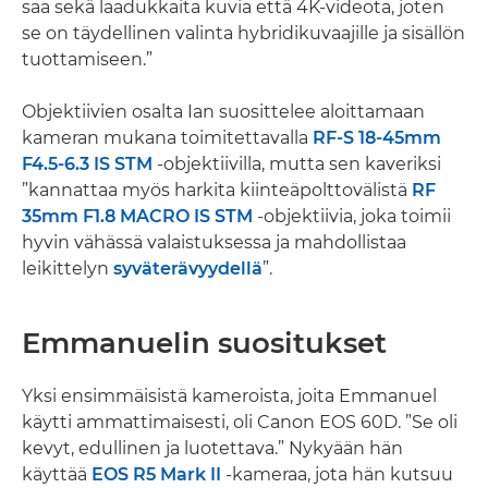
saa sekä laadukkaita kuvia että 4K-videota, joten
se on täydellinen valinta hybridikuvaajille ja sisällön
tuottamiseen.”
Objektiivien osalta Ian suosittelee aloittamaan
kameran mukana toimitettavalla
RF-S 18-45mm
F4.5-6.3 IS STM
-objektiivilla, mutta sen kaveriksi
”kannattaa myös harkita kiinteäpolttovälistä
RF
35mm F1.8 MACRO IS STM
-objektiivia, joka toimii
hyvin vähässä valaistuksessa ja mahdollistaa
leikittelyn
syväterävyydellä
”.
Emmanuelin suositukset
Yksi ensimmäisistä kameroista, joita Emmanuel
käytti ammattimaisesti, oli Canon EOS 60D. ”Se oli
kevyt, edullinen ja luotettava.” Nykyään hän
käyttää
EOS R5 Mark II
-kameraa, jota hän kutsuu