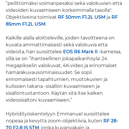
”peilittömäksi voimanpesäksi sekä valokuvien että
videoiden kuvaamiseen korkeimmalla tasolla".
Objektiiveina toimivat
RF 50mm F1.2L USM
ja
RF
85mm F1.2L USM
.
Kaikille alalla aloitteleville, joiden tavoitteena on
kuvata ammattimaisesti sekä valokuvia että
videoita, hän suosittelee
EOS R6 Mark II
-kameraa,
sillä se on ”ihanteellinen jokapaikanhöylä: 24
megapikselin valokuvat, 4K-video ja erinomaiset
hämäräkuvausominaisuudet. Se sopii
erinomaisesti tapahtumien, muotokuvien ja
kulissien takana -sisällön kuvaamiseen ja
sisällöntuotantoon. Käytän sitä itse kaiken
videosisältöni kuvaamiseen.”
Hybridityöskentelyyn Emmanuel suosittelee
nopeaa ja kevyttä zoom-objektiivia, kuten
RF 28-
70 F2.8 IS STM
, jonka kuvanvakain ja