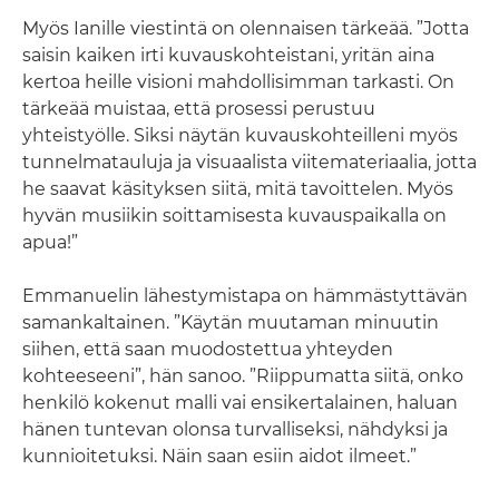
Myös Ianille viestintä on olennaisen tärkeää. ”Jotta
saisin kaiken irti kuvauskohteistani, yritän aina
kertoa heille visioni mahdollisimman tarkasti. On
tärkeää muistaa, että prosessi perustuu
yhteistyölle. Siksi näytän kuvauskohteilleni myös
tunnelmatauluja ja visuaalista viitemateriaalia, jotta
he saavat käsityksen siitä, mitä tavoittelen. Myös
hyvän musiikin soittamisesta kuvauspaikalla on
apua!”
Emmanuelin lähestymistapa on hämmästyttävän
samankaltainen. ”Käytän muutaman minuutin
siihen, että saan muodostettua yhteyden
kohteeseeni”, hän sanoo. ”Riippumatta siitä, onko
henkilö kokenut malli vai ensikertalainen, haluan
hänen tuntevan olonsa turvalliseksi, nähdyksi ja
kunnioitetuksi. Näin saan esiin aidot ilmeet.”