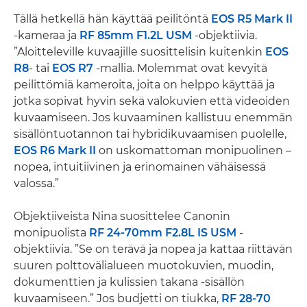
Tällä hetkellä hän käyttää peilitöntä
EOS R5 Mark II
-kameraa ja
RF 85mm F1.2L USM
-objektiivia.
”Aloitteleville kuvaajille suosittelisin kuitenkin
EOS
R8
- tai
EOS R7
-mallia. Molemmat ovat kevyitä
peilittömiä kameroita, joita on helppo käyttää ja
jotka sopivat hyvin sekä valokuvien että videoiden
kuvaamiseen. Jos kuvaaminen kallistuu enemmän
sisällöntuotannon tai hybridikuvaamisen puolelle,
EOS R6 Mark II
on uskomattoman monipuolinen –
nopea, intuitiivinen ja erinomainen vähäisessä
valossa.”
Objektiiveista Nina suosittelee Canonin
monipuolista
RF 24-70mm F2.8L IS USM
-
objektiivia. ”Se on terävä ja nopea ja kattaa riittävän
suuren polttovälialueen muotokuvien, muodin,
dokumenttien ja kulissien takana -sisällön
kuvaamiseen.” Jos budjetti on tiukka,
RF 28-70