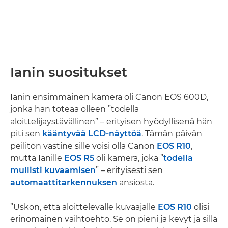
Ianin suositukset
Ianin ensimmäinen kamera oli Canon EOS 600D,
jonka hän toteaa olleen ”todella
aloittelijaystävällinen” – erityisen hyödyllisenä hän
piti sen
kääntyvää LCD-näyttöä
. Tämän päivän
peilitön vastine sille voisi olla Canon
EOS R10
,
mutta Ianille
EOS R5
oli kamera, joka ”
todella
mullisti kuvaamisen
” – erityisesti sen
automaattitarkennuksen
ansiosta.
”Uskon, että aloittelevalle kuvaajalle
EOS R10
olisi
erinomainen vaihtoehto. Se on pieni ja kevyt ja sillä