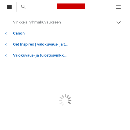
Canon Logo, back to
Vinkkejä ryhmäkuvaukseen
Vaihd
Canon
Get Inspired | valokuvaus- ja tulostusvinkkejä sekä ostajan oppaita
Valokuvaus- ja tulostusvinkkejä ja -tekniikoita