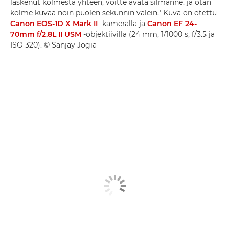
laskenut kolmesta yhteen, voitte avata silmänne. ja otan
kolme kuvaa noin puolen sekunnin välein." Kuva on otettu
Canon EOS-1D X Mark II
-kameralla ja
Canon EF 24-
70mm f/2.8L II USM
-objektiivilla (24 mm, 1/1000 s, f/3.5 ja
ISO 320). © Sanjay Jogia