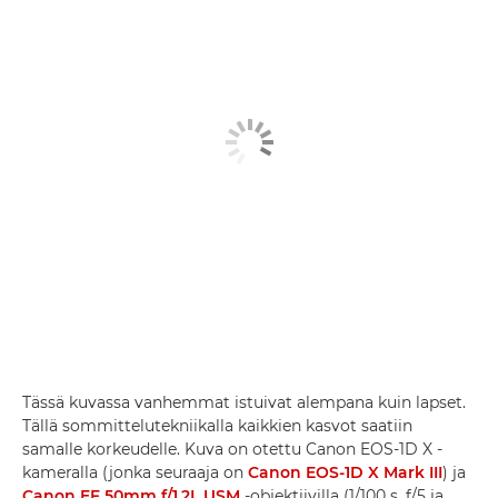
Tässä kuvassa vanhemmat istuivat alempana kuin lapset.
Tällä sommittelutekniikalla kaikkien kasvot saatiin
samalle korkeudelle. Kuva on otettu Canon EOS-1D X -
kameralla (jonka seuraaja on
Canon EOS-1D X Mark III
) ja
Canon EF 50mm f/1.2L USM
-objektiivilla (1/100 s, f/5 ja