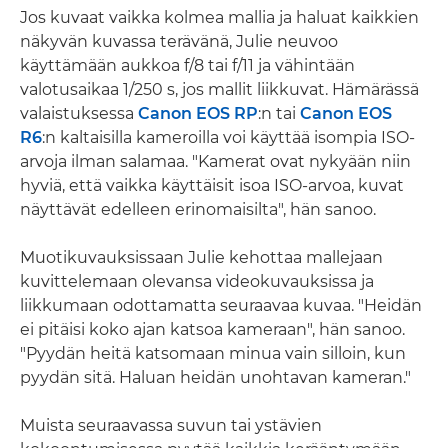
Jos kuvaat vaikka kolmea mallia ja haluat kaikkien
näkyvän kuvassa terävänä, Julie neuvoo
käyttämään aukkoa f/8 tai f/11 ja vähintään
valotusaikaa 1/250 s, jos mallit liikkuvat. Hämärässä
valaistuksessa
Canon EOS RP
:n tai
Canon EOS
R6
:n kaltaisilla kameroilla voi käyttää isompia ISO-
arvoja ilman salamaa. "Kamerat ovat nykyään niin
hyviä, että vaikka käyttäisit isoa ISO-arvoa, kuvat
näyttävät edelleen erinomaisilta", hän sanoo.
Muotikuvauksissaan Julie kehottaa mallejaan
kuvittelemaan olevansa videokuvauksissa ja
liikkumaan odottamatta seuraavaa kuvaa. "Heidän
ei pitäisi koko ajan katsoa kameraan", hän sanoo.
"Pyydän heitä katsomaan minua vain silloin, kun
pyydän sitä. Haluan heidän unohtavan kameran."
Muista seuraavassa suvun tai ystävien