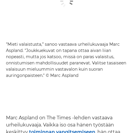
"Mieti valaistusta,” sanoo vastaava urheilukuvaaja Marc
Aspland. "Joukkuekuvat on tapana ottaa aivan liian
nopeasti, mutta jos katsoo, missä on paras valaistus,
onnistumisen mahdollisuudet paranevat. Valitse tasaiseen
valaisuun mieluummin vastavalon kuin suoran
auringonpaisteen." © Marc Aspland
Marc Aspland on The Times -lehden vastaava
urheilukuvaaja. Vaikka iso osa hänen työstään
keskittyy
toiminnan vangitsemiseen
, hän ottaa