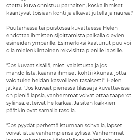
otettu kuva onnistuu parhaiten, koska ihmiset
kääntyvät toisiaan kohti ja alkavat jutella ja nauraa."
Puutarhassa tai puistossa kuvattaessa Helen
ehdottaa ihmisten sijoittamista paikalla olevien
esineiden ympärille. Esimerkiksi kaatunut puu voi
olla mielenkiintoinen rekvisiitta pienille lapsille.
"Jos kuvaat sisällä, mieti valaistusta ja jos
mahdollista, käännä ihmiset kohti ikkunaa, jotta
valo tulee heidän kasvoilleen tasaisesti", Helen
jatkaa. "Jos kuvaat pienessä tilassa ja kuvattavissa
on pieniä lapsia, vanhemmat voivat ottaa taaperot
syliinsä, etteivät he karkaa. Ja siten kaikkien
päätkin ovat samalla tasolla.
"Jos pyydät perhettä istumaan sohvalla, lapset
voivat istua vanhempiensa sylissä. Vanhemmat