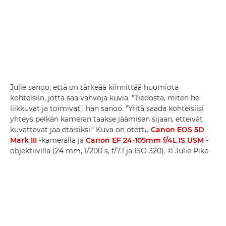
Julie sanoo, että on tärkeää kiinnittää huomiota
kohteisiin, jotta saa vahvoja kuvia. "Tiedosta, miten he
liikkuvat ja toimivat", hän sanoo. "Yritä saada kohteisiisi
yhteys pelkän kameran taakse jäämisen sijaan, etteivät
kuvattavat jää etäisiksi." Kuva on otettu
Canon EOS 5D
Mark III
-kameralla ja
Canon EF 24-105mm f/4L IS USM
-
objektiivilla (24 mm, 1/200 s, f/7.1 ja ISO 320). © Julie Pike