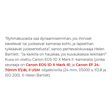
"Ryhmäkuvasta saa dynaamisemman, jos ihmiset
kävelevät tai juoksevat kameraa kohti, ja lapsethan
tykkäävät juoksentelusta", sanoo perhevalokuvaaja Helen
Bartlett. "Ja kaikilla on hauskaa, jos kuvauksessa leikitään!"
Kuva on otettu Canon EOS-1D X Mark II -kameralla (jonka
seuraaja on
Canon EOS-1D X Mark III
) ja
Canon EF 24-
70mm f/2.8L II USM
-objektiivilla (24 mm, 1/5000 s, f/2.8 ja
ISO 200). © Helen Bartlett