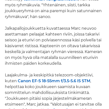
myös ryhmäkuvia. "Yhtenäinen, siisti, tarkka
joukkueryhmä on aina parempi kuin satunnainen
ryhmäkuva", hän sanoo.
Jalkapallojoukkuetta kuvattaessa Marc neuvoo
asettamaan pelaajat kahteen riviin, joissa takarivi
seisoo ja eturivi on polviasennossa käsi polvella tai
käsivarret ristissä. Kapteenin on oltava takarivissä
keskellä ja valmentajan ryhmän vieressä. Kameran
on myös hyvä olla matalalla suunnilleen eturivin
ihmisten päiden korkeudella.
Laajakulma- ja keskipitkä telezoom-objektiivi,
kuten
Canon EF-S 18-55mm f/3.5-5.6 IS STM
,
helpottaa koko joukkueen saamista kuvaan
sommittelun mahdollisuuksista tinkimättä.
"Joukkueen pitäisi sopia järjestelmäkameran
etsimeen", Marc jatkaa. "Valotusajan ei tarvitse olla