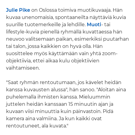
Julie Pike
on Oslossa toimiva muotikuvaaja. Hän
kuvaa unenomaisia, spontaaneilta näyttäviä kuvia
suurille tuotemerkeille ja lehdille.
Muoti
- tai
lifestyle-kuvia pienellä ryhmällä kuvattaessa hän
neuvoo valitsemaan paikan, esimerkiksi puutarhan
tai talon, jossa kaikkien on hyvä olla. Hän
suosittelee myös käyttämään vain yhtä zoom-
objektiivia, ettei aikaa kulu objektiivien
vaihtamiseen.
"Saat ryhmän rentoutumaan, jos kävelet heidän
kanssa kuvausten alussa", hän sanoo. "Aloitan aina
puhelemalla ihmisten kanssa. Mieluummin
juttelen heidän kanssaan 15 minuutin ajan ja
kuvaan viisi minuuttia kuin päinvastoin. Pidä
kamera aina valmiina. Ja kun kaikki ovat
rentoutuneet, ala kuvata."