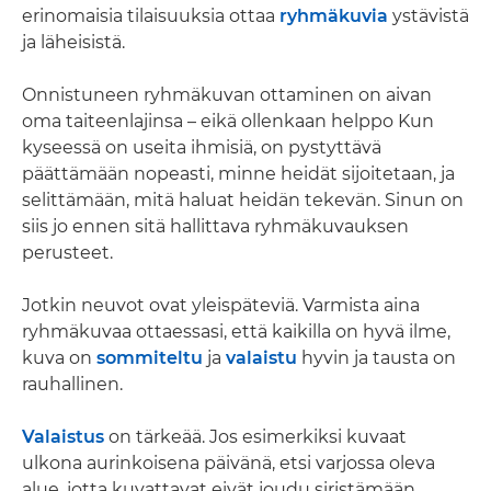
erinomaisia tilaisuuksia ottaa
ryhmäkuvia
ystävistä
ja läheisistä.
Onnistuneen ryhmäkuvan ottaminen on aivan
oma taiteenlajinsa – eikä ollenkaan helppo Kun
kyseessä on useita ihmisiä, on pystyttävä
päättämään nopeasti, minne heidät sijoitetaan, ja
selittämään, mitä haluat heidän tekevän. Sinun on
siis jo ennen sitä hallittava ryhmäkuvauksen
perusteet.
Jotkin neuvot ovat yleispäteviä. Varmista aina
ryhmäkuvaa ottaessasi, että kaikilla on hyvä ilme,
kuva on
sommiteltu
ja
valaistu
hyvin ja tausta on
rauhallinen.
Valaistus
on tärkeää. Jos esimerkiksi kuvaat
ulkona aurinkoisena päivänä, etsi varjossa oleva
alue, jotta kuvattavat eivät joudu siristämään