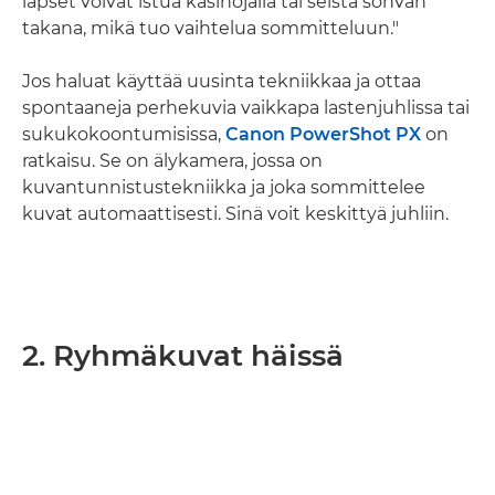
lapset voivat istua käsinojalla tai seistä sohvan
takana, mikä tuo vaihtelua sommitteluun."
Jos haluat käyttää uusinta tekniikkaa ja ottaa
spontaaneja perhekuvia vaikkapa lastenjuhlissa tai
sukukokoontumisissa,
Canon PowerShot PX
on
ratkaisu. Se on älykamera, jossa on
kuvantunnistustekniikka ja joka sommittelee
kuvat automaattisesti. Sinä voit keskittyä juhliin.
2. Ryhmäkuvat häissä