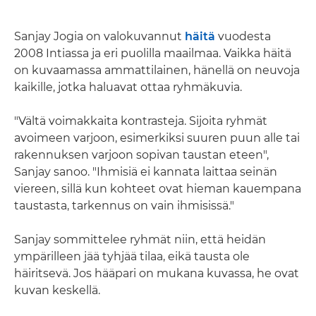
Sanjay Jogia on valokuvannut
häitä
vuodesta
2008 Intiassa ja eri puolilla maailmaa. Vaikka häitä
on kuvaamassa ammattilainen, hänellä on neuvoja
kaikille, jotka haluavat ottaa ryhmäkuvia.
"Vältä voimakkaita kontrasteja. Sijoita ryhmät
avoimeen varjoon, esimerkiksi suuren puun alle tai
rakennuksen varjoon sopivan taustan eteen",
Sanjay sanoo. "Ihmisiä ei kannata laittaa seinän
viereen, sillä kun kohteet ovat hieman kauempana
taustasta, tarkennus on vain ihmisissä."
Sanjay sommittelee ryhmät niin, että heidän
ympärilleen jää tyhjää tilaa, eikä tausta ole
häiritsevä. Jos hääpari on mukana kuvassa, he ovat
kuvan keskellä.