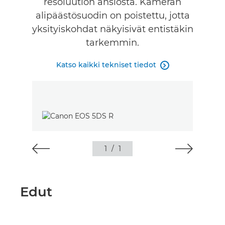
resoluution ansiosta. Kameran
alipäästösuodin on poistettu, jotta
yksityiskohdat näkyisivät entistäkin
tarkemmin.
Katso kaikki tekniset tiedot

1
/
1
Edut