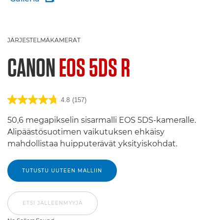
JÄRJESTELMÄKAMERAT
CANON
EOS 5DS R
4.8
(157)
50,6 megapikselin sisarmalli EOS 5DS-kameralle.
Alipäästösuotimen vaikutuksen ehkäisy
mahdollistaa huipputerävät yksityiskohdat.
TUTUSTU UUTEEN MALLIIN
ETSI JÄLLEENMYYJÄ