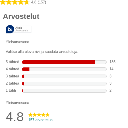
4.8
(157)
4.8/5
tähteä.
157
arvostelua