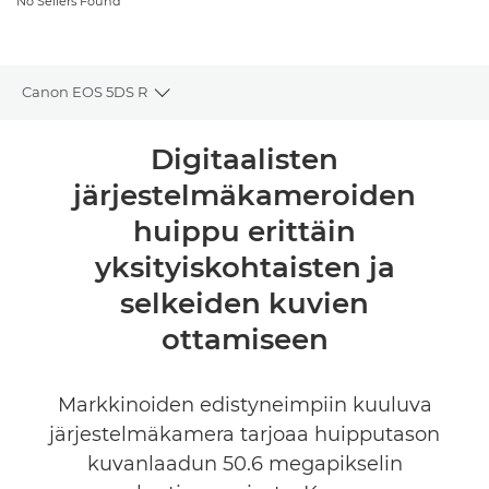
No Sellers Found
Canon EOS 5DS R
Toggle breadcrumbs
Yleiskuvaus
Digitaalisten
järjestelmäkameroiden
Tekniset tiedot
huippu erittäin
Arvostelut
yksityiskohtaisten ja
selkeiden kuvien
ETSI JÄLLEENMYYJÄ
ottamiseen
No Sellers Found
Markkinoiden edistyneimpiin kuuluva
järjestelmäkamera tarjoaa huipputason
kuvanlaadun 50.6 megapikselin