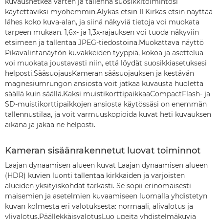
kuvaushetkeä varten ja tallenna suosikkitoimintosi
käytettäviksi myöhemmin.Älykäs etsin II Kirkas etsin näyttää
lähes koko kuva-alan, ja siinä näkyviä tietoja voi muokata
tarpeen mukaan. 1,6x- ja 1,3x-rajauksen voi tuoda näkyviin
etsimeen ja tallentaa JPEG-tiedostoina.Muokattava näyttö
Pikavalintanäytön kuvakkeiden tyyppiä, kokoa ja asettelua
voi muokata joustavasti niin, että löydät suosikkiasetuksesi
helposti.SääsuojausKameran sääsuojauksen ja kestävän
magnesiumrungon ansiosta voit jatkaa kuvausta huoletta
säällä kuin säällä.Kaksi muistikorttipaikkaaCompactFlash- ja
SD-muistikorttipaikkojen ansiosta käytössäsi on enemmän
tallennustilaa, ja voit varmuuskopioida kuvat heti kuvauksen
aikana ja jakaa ne helposti.
Kameran sisäänrakennetut luovat toiminnot
Laajan dynaamisen alueen kuvat Laajan dynaamisen alueen
(HDR) kuvien luonti tallentaa kirkkaiden ja varjoisten
alueiden yksityiskohdat tarkasti. Se sopii erinomaisesti
maisemien ja asetelmien kuvaamiseen luomalla yhdistetyn
kuvan kolmesta eri valotuksesta: normaali, alivalotus ja
ylivalotus.PäällekkäisvalotusLuo upeita yhdistelmäkuvia