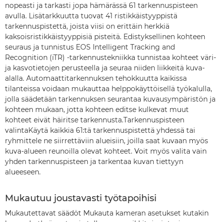
nopeasti ja tarkasti jopa hämärässä 61 tarkennuspisteen
avulla. Lisätarkkuutta tuovat 41 ristikkäistyyppistä
tarkennuspistettä, joista viisi on erittäin herkkiä
kaksoisristikkäistyyppisiä pisteitä. Edistyksellinen kohteen
seuraus ja tunnistus EOS Intelligent Tracking and
Recognition (iTR) -tarkennustekniikka tunnistaa kohteet väri-
ja kasvotietojen perusteella ja seuraa niiden liikkeitä kuva-
alalla. Automaattitarkennuksen tehokkuutta kaikissa
tilanteissa voidaan mukauttaa helppokäyttöisellä työkalulla,
jolla säädetään tarkennuksen seurantaa kuvausympäristön ja
kohteen mukaan, jotta kohteen editse kulkevat muut
kohteet eivät häiritse tarkennusta.Tarkennuspisteen
valintaKäytä kaikkia 61:tä tarkennuspistettä yhdessä tai
ryhmittele ne siirrettäviin alueisiin, joilla saat kuvaan myös
kuva-alueen reunoilla olevat kohteet. Voit myös valita vain
yhden tarkennuspisteen ja tarkentaa kuvan tiettyyn
alueeseen.
Mukautuu joustavasti työtapoihisi
Mukautettavat säädöt Mukauta kameran asetukset kutakin