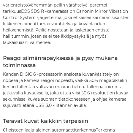
värientoisto.Vähemmän peilin värähtelyä, parempi
tarkkuusEOS 5DS R -kamerassa on Canonin Mirror Vibration
Control System -järjestelmä, joka ehkäisee kameran sisäisten
liikkeiden aiheuttamaa värähtelyä ja kuvanlaadun
heikkenemistä. Peiliä nostetaan ja lasketaan entistä
hallitummin, joten se ei tee äkkipysäyksiä ja myös
laukaisuääni vaimenee.
Reagoi silmänräpäyksessä ja pysy mukana
toiminnassa
Kahden DIGIC 6 -prosessorin ansiosta kuvankäsittely on
nopeaa ja kamera reagoi nopeasti, vaikka 50.6 megapikselin
kenno tallentaa valtavan määrän tietoa. Tallenna toiminta
jatkuvalla kuvauksella, joka ottaa viisi 50.6 resoluution kuvaa
sekunnissa, kuvaa suoraan tietokoneeseen ja ohjaa kameraa
sujuvasti etänä USB 3.0 -liitännän avulla.
Terävät kuvat kaikkiin tarpeisiin
61 pisteen laaja-alainen automaattitarkennusTarkenna