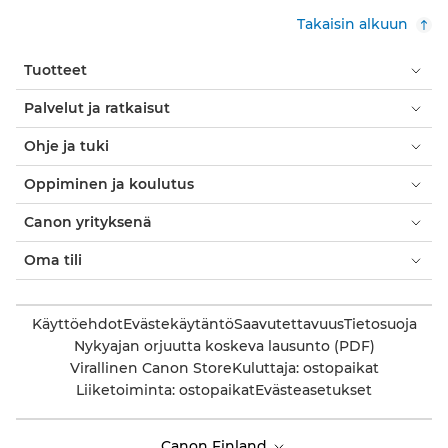
Takaisin alkuun
Tuotteet
Palvelut ja ratkaisut
Ohje ja tuki
Oppiminen ja koulutus
Canon yrityksenä
Oma tili
Käyttöehdot
Evästekäytäntö
Saavutettavuus
Tietosuoja
Nykyajan orjuutta koskeva lausunto (PDF)
Virallinen Canon Store
Kuluttaja: ostopaikat
Liiketoiminta: ostopaikat
Evästeasetukset
Canon Finland