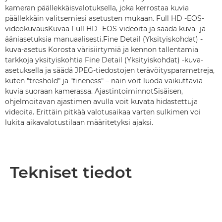
kameran päällekkäisvalotuksella, joka kerrostaa kuvia
päällekkäin valitsemiesi asetusten mukaan. Full HD -EOS-
videokuvausKuvaa Full HD -EOS-videoita ja säädä kuva- ja
ääniasetuksia manuaalisesti.Fine Detail (Yksityiskohdat) -
kuva-asetus Korosta värisiirtymiä ja kennon tallentamia
tarkkoja yksityiskohtia Fine Detail (Yksityiskohdat) -kuva-
asetuksella ja säädä JPEG-tiedostojen terävöitysparametreja,
kuten "treshold" ja "fineness" – näin voit luoda vaikuttavia
kuvia suoraan kamerassa. AjastintoiminnotSisäisen,
ohjelmoitavan ajastimen avulla voit kuvata hidastettuja
videoita. Erittäin pitkää valotusaikaa varten sulkimen voi
lukita aikavalotustilaan määritetyksi ajaksi.
Tekniset tiedot