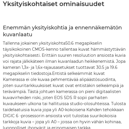
Yksityiskohtaiset ominaisuudet
Enemmän yksityiskohtia ja ennennäkemätön
kuvanlaatu
Tallenna jokainen yksityiskohta50.6 megapikselin
täysikokoinen CMOS-kenno tallentaa kuvat hämmästyttävän
yksityiskohtaisesti. Erittäin suuren resoluution ansiosta kuvia
voi rajata jälkikäteen ilman kuvanlaadun heikkenemistä. Jopa
kameran 1,3x- ja 1,6x-rajausasetukset tuottavat 30.5 ja 19.6
megapikselin tiedostoja.Entistä selkeämmät kuvat
Kamerassa ei ole kuvaa pehmentävää alipäästösuodinta,
joten suuritarkkuuksiset kuvat ovat entistäkin selkeämpiä ja
terävämpiä. Tästä johtuen kamerassa on pieni digitaalisten
kuvavirheiden riski, joten EOS 5DS R sopii parhaiten
kuvaukseen ulkona tai hallituissa studio-olosuhteissa. Tulosta
taidelaatuisia kuvia jopa yli A0-kokoisena Kahden tehokkaan
DIGIC 6 -prosessorin ansiosta voit tulostaa suurikokoisia
tarkkoja kuvia – jopa yli A0 – joissa on hyvin vähän kohinaa,
luonnolliset ihonvärit ja erinomaisen tarkka