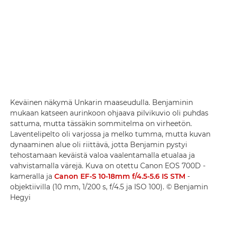
Keväinen näkymä Unkarin maaseudulla. Benjaminin
mukaan katseen aurinkoon ohjaava pilvikuvio oli puhdas
sattuma, mutta tässäkin sommitelma on virheetön.
Laventelipelto oli varjossa ja melko tumma, mutta kuvan
dynaaminen alue oli riittävä, jotta Benjamin pystyi
tehostamaan keväistä valoa vaalentamalla etualaa ja
vahvistamalla värejä. Kuva on otettu Canon EOS 700D -
kameralla ja
Canon EF-S 10-18mm f/4.5-5.6 IS STM
-
objektiivilla (10 mm, 1/200 s, f/4.5 ja ISO 100). © Benjamin
Hegyi