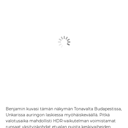
Benjamin kuvasi tämän näkymän Tonavalta Budapestissa,
Unkarissa auringon laskiessa myöhäiskeväällä. Pitkä
valotusaika mahdollisti HDR-vaikutelman voimistamat
runsaat yksityiskohdat etualan puista keskivaiheiden