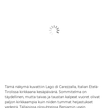
Tämä näkymä kuvattiin Lago di Carezzalla, Italian Etelä-
Tirolissa kirkkaana kesäpäivänä. Sommitelma on
täydellinen, mutta taivas ja taustan kalpeat vuoret olivat
paljon kirkkaampia kuin niiden tummat heijastukset
vedestä. Tällaisissa olosuhteissa Benjamin usein