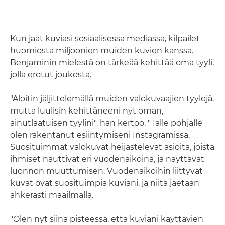
Kun jaat kuviasi sosiaalisessa mediassa, kilpailet
huomiosta miljoonien muiden kuvien kanssa.
Benjaminin mielestä on tärkeää kehittää oma tyyli,
jolla erotut joukosta.
"Aloitin jäljittelemällä muiden valokuvaajien tyylejä,
mutta luulisin kehittäneeni nyt oman,
ainutlaatuisen tyylini", hän kertoo. "Tälle pohjalle
olen rakentanut esiintymiseni Instagramissa.
Suosituimmat valokuvat heijastelevat asioita, joista
ihmiset nauttivat eri vuodenaikoina, ja näyttävät
luonnon muuttumisen. Vuodenaikoihin liittyvät
kuvat ovat suosituimpia kuviani, ja niitä jaetaan
ahkerasti maailmalla.
"Olen nyt siinä pisteessä. että kuviani käyttävien