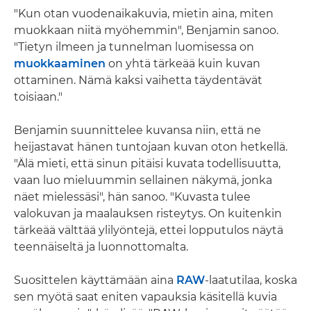
"Kun otan vuodenaikakuvia, mietin aina, miten
muokkaan niitä myöhemmin", Benjamin sanoo.
"Tietyn ilmeen ja tunnelman luomisessa on
muokkaaminen
on yhtä tärkeää kuin kuvan
ottaminen. Nämä kaksi vaihetta täydentävät
toisiaan."
Benjamin suunnittelee kuvansa niin, että ne
heijastavat hänen tuntojaan kuvan oton hetkellä.
"Älä mieti, että sinun pitäisi kuvata todellisuutta,
vaan luo mieluummin sellainen näkymä, jonka
näet mielessäsi", hän sanoo. "Kuvasta tulee
valokuvan ja maalauksen risteytys. On kuitenkin
tärkeää välttää ylilyöntejä, ettei lopputulos näytä
teennäiseltä ja luonnottomalta.
Suosittelen käyttämään aina
RAW
-laatutilaa, koska
sen myötä saat eniten vapauksia käsitellä kuvia