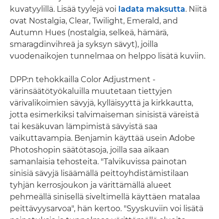
kuvatyylillä. Lisää tyylejä voi
ladata maksutta
. Niitä
ovat Nostalgia, Clear, Twilight, Emerald, and
Autumn Hues (nostalgia, selkeä, hämärä,
smaragdinvihreä ja syksyn sävyt), joilla
vuodenaikojen tunnelmaa on helppo lisätä kuviin.
DPP:n tehokkailla Color Adjustment -
värinsäätötyökaluilla muutetaan tiettyjen
värivalikoimien sävyjä, kylläisyyttä ja kirkkautta,
jotta esimerkiksi talvimaiseman sinisistä väreistä
tai kesäkuvan lämpimistä sävyistä saa
vaikuttavampia. Benjamin käyttää usein Adobe
Photoshopin säätötasoja, joilla saa aikaan
samanlaisia tehosteita. "Talvikuvissa painotan
sinisiä sävyjä lisäämällä peittoyhdistämistilaan
tyhjän kerrosjoukon ja värittämällä alueet
pehmeällä sinisellä siveltimellä käyttäen matalaa
peittävyysarvoa", hän kertoo. "Syyskuviin voi lisätä