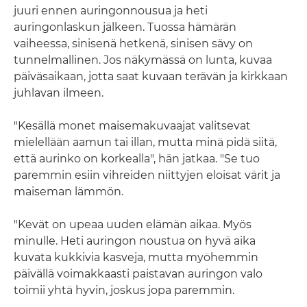
juuri ennen auringonnousua ja heti
auringonlaskun jälkeen. Tuossa hämärän
vaiheessa, sinisenä hetkenä, sinisen sävy on
tunnelmallinen. Jos näkymässä on lunta, kuvaa
päiväsaikaan, jotta saat kuvaan terävän ja kirkkaan
juhlavan ilmeen.
"Kesällä monet maisemakuvaajat valitsevat
mielellään aamun tai illan, mutta minä pidä siitä,
että aurinko on korkealla", hän jatkaa. "Se tuo
paremmin esiin vihreiden niittyjen eloisat värit ja
maiseman lämmön.
"Kevät on upeaa uuden elämän aikaa. Myös
minulle. Heti auringon noustua on hyvä aika
kuvata kukkivia kasveja, mutta myöhemmin
päivällä voimakkaasti paistavan auringon valo
toimii yhtä hyvin, joskus jopa paremmin.