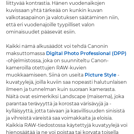
liittyvää kontrastia. Hänen vuodenaikojen
kuvissaan yhtä tärkeää on kunkin kuvan
valkotasapainon ja valotuksen säätäminen niin,
että eri vuodenajoille tyypilliset valon
ominaisuudet pääsevät esiin.
Kaikki nämä alkusäädöt voi tehdä Canonin
maksuttomassa
Digital Photo Professional (DPP)
-ohjelmistossa, joka on suunniteltu Canon-
kameroilla otettujen RAW-kuvien
muokkaamiseen. Siinä on useita
Picture Style
-
kuvatyylejä, joilla kuviin saa nopeasti halutunlaisen
ilmeen ja tunnelman kuin suoraan kamerasta.
Näitä ovat esimerkiksi Landscape (maisema), joka
parantaa terävyyttä ja korostaa värisävyjä ja -
kylläisyyttä, jotta taivaan ja kasvillisuuden sinisistä
ja vihreistä väreistä saa voimakkaita ja eloisia.
Kaikkia RAW-tiedostossa käytettyjä kuvatyylejä voi
hienosäätää ja ne voi poistaa tai korvata toisella