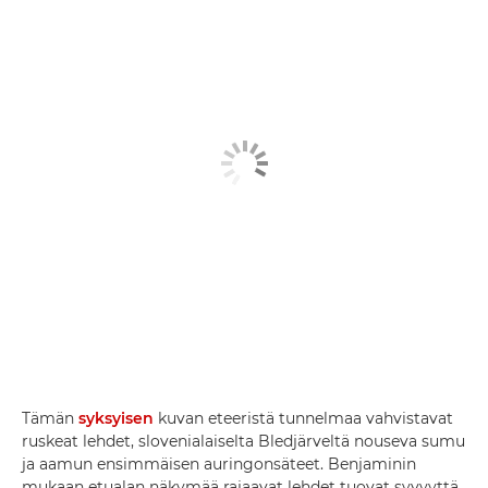
Tämän
syksyisen
kuvan eteeristä tunnelmaa vahvistavat
ruskeat lehdet, slovenialaiselta Bledjärveltä nouseva sumu
ja aamun ensimmäisen auringonsäteet. Benjaminin
mukaan etualan näkymää rajaavat lehdet tuovat syvyyttä