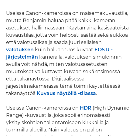
Useissa Canon-kameroissa on maisemakuvaustila,
mutta Benjamin haluaa pitää kaikki kameran
asetukset hallinnassaan. "Käytän aina käsisäätöistä
kuvaustilaa, jotta voin helposti säätää sekä aukkoa
että valotusaikaa ja saada juuri sellaisen
valotuksen
kuin haluan." Jos kuvaat
EOS R -
järjestelmän
kameralla, valotuksen simuloinnin
avulla voit nähdä, miten valotusasetusten
muutokset vaikuttavat kuvaan sekä etsimessä
että takanäytössä. Digitaalisessa
järjestelmäkamerassa tämä toimii käytettäessä
takanäyttöä
Kuvaus näytöllä -tilassa
.
Useissa Canon-kameroissa on
HDR
(High Dynamic
Range) -kuvaustila, joka sopii erinomaisesti
yksityiskohtien tallentamiseen kirkkailla ja
tummilla alueilla. Näin valotus on paljon