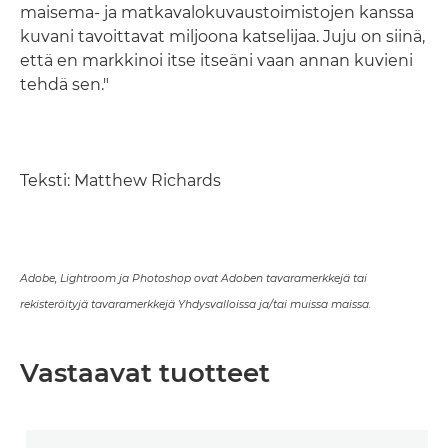
maisema- ja matkavalokuvaustoimistojen kanssa
kuvani tavoittavat miljoona katselijaa. Juju on siinä,
että en markkinoi itse itseäni vaan annan kuvieni
tehdä sen."
Teksti: Matthew Richards
Adobe, Lightroom ja Photoshop ovat Adoben tavaramerkkejä tai
rekisteröityjä tavaramerkkejä Yhdysvalloissa ja/tai muissa maissa.
Vastaavat tuotteet