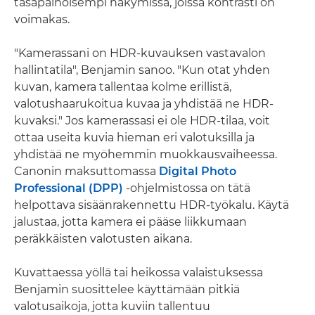
tasapainoisempi näkymissä, joissa kontrasti on
voimakas.
"Kamerassani on HDR-kuvauksen vastavalon
hallintatila", Benjamin sanoo. "Kun otat yhden
kuvan, kamera tallentaa kolme erillistä,
valotushaarukoitua kuvaa ja yhdistää ne HDR-
kuvaksi." Jos kamerassasi ei ole HDR-tilaa, voit
ottaa useita kuvia hieman eri valotuksilla ja
yhdistää ne myöhemmin muokkausvaiheessa.
Canonin maksuttomassa
Digital Photo
Professional (DPP)
-ohjelmistossa on tätä
helpottava sisäänrakennettu HDR-työkalu. Käytä
jalustaa, jotta kamera ei pääse liikkumaan
peräkkäisten valotusten aikana.
Kuvattaessa yöllä tai heikossa valaistuksessa
Benjamin suosittelee käyttämään pitkiä
valotusaikoja, jotta kuviin tallentuu