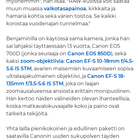
myöhemmin", hän lisää. "RAW-kuvissa voit säätää
muun muassa
valkotasapainoa
, kirkkaita ja
hämäriä kohtia sekä värien toistoa. Se kaikki
korostaa vuodenajan tunnelmaa."
Benjaminilla on käytössä sama kamera, jonka hän
sai lahjaksi täyttäessään 13 vuotta, Canon EOS
700D (jonka seuraaja on
Canon EOS 850D
), sekä
kaksi
zoom-objektiivia
:
Canon EF-S 10-18mm f/4.5-
5.6 IS STM
, avarien maisemien kuvaamiseen sopiva
ultralaajakulmainen objektiivi, ja
Canon EF-S 18-
135mm f/3.5-5.6 IS STM
, joka on laajan
zoomausalueensa ansiosta erittäin monipuolinen.
Hän kertoo näiden välineiden olevan ihanteellisia,
koska matkavalokuvaajalle koko ja paino ovat
tärkeitä tekijöitä.
Yhtä lailla pienikokoinen ja edullinen paketti on
saatavilla Canonin uuden sukupolven täyden