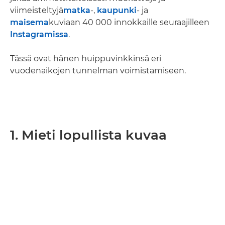
viimeisteltyjä
matka
-,
kaupunki
- ja
maisema
kuviaan 40 000 innokkaille seuraajilleen
Instagramissa
.
Tässä ovat hänen huippuvinkkinsä eri
vuodenaikojen tunnelman voimistamiseen.
1. Mieti lopullista kuvaa