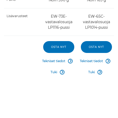
Lisävarusteet
EW-73E-
EW-65C-
vastavalosuoja
vastavalosuoja
LP1116-pussi
LP1014-pussi
OSTA NYT
OSTA NYT
Tekniset tiedot
Tekniset tiedot


Tuki
Tuki

