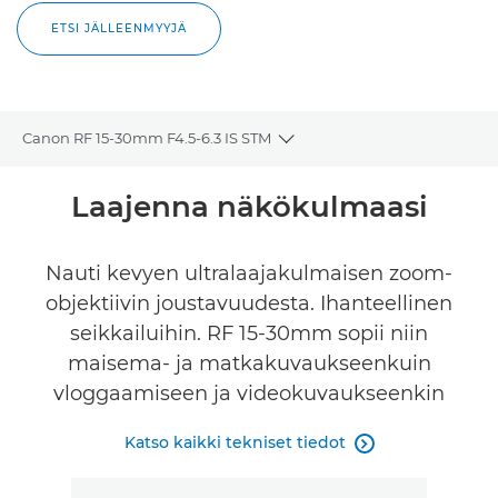
ETSI JÄLLEENMYYJÄ
Canon RF 15-30mm F4.5-6.3 IS STM
Toggle breadcrumbs
Yleiskuvaus
Laajenna näkökulmaasi
Tekniset tiedot
Nauti kevyen ultralaajakulmaisen zoom-
objektiivin joustavuudesta. Ihanteellinen
Galleria
seikkailuihin. RF 15-30mm sopii niin
Tuki
maisema- ja matkakuvaukseenkuin
vloggaamiseen ja videokuvaukseenkin
ETSI JÄLLEENMYYJÄ
Katso kaikki tekniset tiedot
