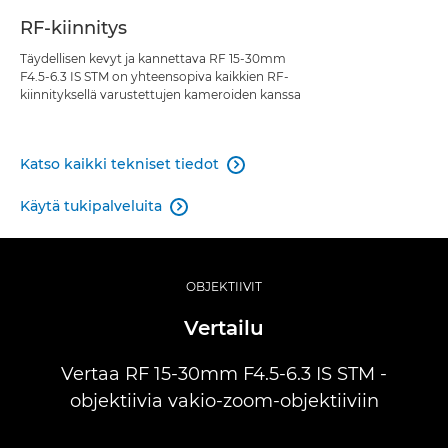
RF-kiinnitys
Täydellisen kevyt ja kannettava RF 15-30mm
F4.5-6.3 IS STM on yhteensopiva kaikkien RF-
kiinnityksellä varustettujen kameroiden kanssa
Katso kaikki tekniset tiedot

Käytä tukipalveluita

OBJEKTIIVIT
Vertailu
Vertaa RF 15-30mm F4.5-6.3 IS STM -
objektiivia vakio-zoom-objektiiviin