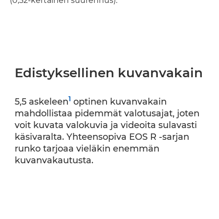
(0,52-kertainen suurennus).
Edistyksellinen kuvanvakain
1
5,5 askeleen
optinen kuvanvakain
mahdollistaa pidemmät valotusajat, joten
voit kuvata valokuvia ja videoita sulavasti
käsivaralta. Yhteensopiva EOS R -sarjan
runko tarjoaa vieläkin enemmän
kuvanvakautusta.