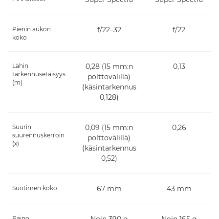
Pienin aukon
f/22–32
f/22
koko
Lähin
0,28 (15 mm:n
0,13
tarkennusetäisyys
polttovälillä)
(m)
(käsintarkennus
0,128)
Suurin
0,09 (15 mm:n
0,26
suurennuskerroin
polttovälillä)
(x)
(käsintarkennus
0,52)
Suotimen koko
67 mm
43 mm
Paino
Noin 390 g
Noin 165 g