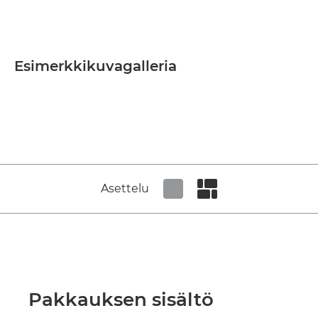
Esimerkkikuvagalleria
Asettelu
Set tiled view
Set masonry view
Pakkauksen sisältö