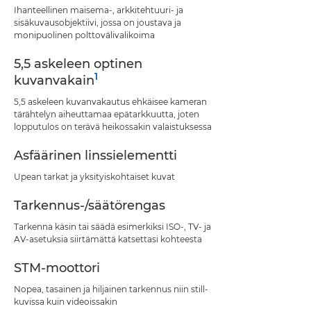
Ihanteellinen maisema-, arkkitehtuuri- ja
sisäkuvausobjektiivi, jossa on joustava ja
monipuolinen polttovälivalikoima
5,5 askeleen optinen
1
kuvanvakain
5,5 askeleen kuvanvakautus ehkäisee kameran
tärähtelyn aiheuttamaa epätarkkuutta, joten
lopputulos on terävä heikossakin valaistuksessa
Asfäärinen linssielementti
Upean tarkat ja yksityiskohtaiset kuvat
Tarkennus-/säätörengas
Tarkenna käsin tai säädä esimerkiksi ISO-, TV- ja
AV-asetuksia siirtämättä katsettasi kohteesta
STM-moottori
Nopea, tasainen ja hiljainen tarkennus niin still-
kuvissa kuin videoissakin