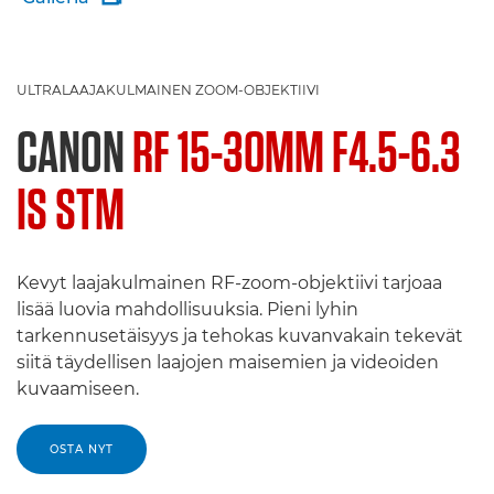
ULTRALAAJAKULMAINEN ZOOM-OBJEKTIIVI
CANON
RF 15-30MM F4.5-6.3
IS STM
Kevyt laajakulmainen RF-zoom-objektiivi tarjoaa
lisää luovia mahdollisuuksia. Pieni lyhin
tarkennusetäisyys ja tehokas kuvanvakain tekevät
siitä täydellisen laajojen maisemien ja videoiden
kuvaamiseen.
OSTA NYT