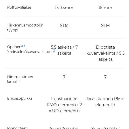
Polttovälialue
15-35mm
16 mm
Tarkennusmoottorin
STM
STM
tyyppi
2
Optinen
/
5,5 askelta / 7
Ei optista
3
Yhdistelmäkuvanvakautus
askelta
kuvanvakainta / 5,5
askelta
Himmentimen
7
7
lamellit
Erikoisoptiikka
1 x asfäärinen
1 x asfäärinen PMo-
PMO-elementti, 2
elementti
x UD-elementti
Pinnoitteet
Super Spectra
Super Spectra