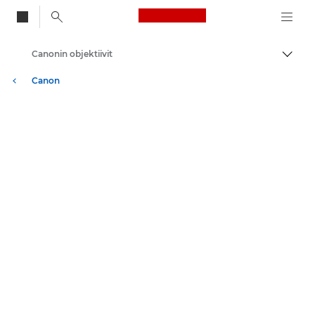
Canon Logo, back to
Canonin objektiivit
Vaihd
Canon