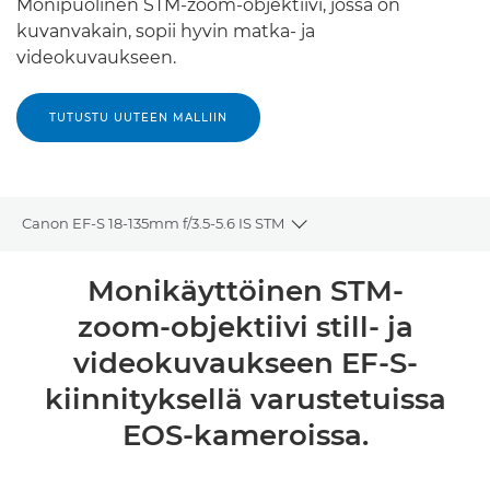
Monipuolinen STM-zoom-objektiivi, jossa on
kuvanvakain, sopii hyvin matka- ja
videokuvaukseen.
TUTUSTU UUTEEN MALLIIN
Canon EF-S 18-135mm f/3.5-5.6 IS STM
Toggle breadcrumbs
Yleiskuvaus
Monikäyttöinen STM-
zoom-objektiivi still- ja
Tekniset tiedot
videokuvaukseen EF-S-
kiinnityksellä varustetuissa
EOS-kameroissa.