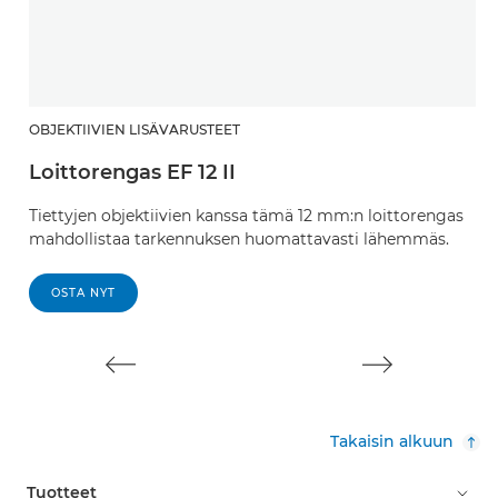
OBJEKTIIVIEN LISÄVARUSTEET
O
Loittorengas EF 12 II
L
Tiettyjen objektiivien kanssa tämä 12 mm:n loittorengas
T
mahdollistaa tarkennuksen huomattavasti lähemmäs.
m
OSTA NYT
Takaisin alkuun
Tuotteet