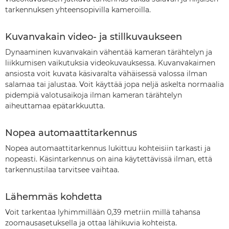
tarkennuksen yhteensopivilla kameroilla.
Kuvanvakain video- ja stillkuvaukseen
Dynaaminen kuvanvakain vähentää kameran tärähtelyn ja
liikkumisen vaikutuksia videokuvauksessa. Kuvanvakaimen
ansiosta voit kuvata käsivaralta vähäisessä valossa ilman
salamaa tai jalustaa. Voit käyttää jopa neljä askelta normaalia
pidempiä valotusaikoja ilman kameran tärähtelyn
aiheuttamaa epätarkkuutta.
Nopea automaattitarkennus
Nopea automaattitarkennus lukittuu kohteisiin tarkasti ja
nopeasti. Käsintarkennus on aina käytettävissä ilman, että
tarkennustilaa tarvitsee vaihtaa.
Lähemmäs kohdetta
Voit tarkentaa lyhimmillään 0,39 metriin millä tahansa
zoomausasetuksella ja ottaa lähikuvia kohteista.