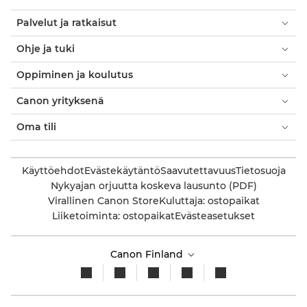
Palvelut ja ratkaisut
Ohje ja tuki
Oppiminen ja koulutus
Canon yrityksenä
Oma tili
Käyttöehdot
Evästekäytäntö
Saavutettavuus
Tietosuoja
Nykyajan orjuutta koskeva lausunto (PDF)
Virallinen Canon Store
Kuluttaja: ostopaikat
Liiketoiminta: ostopaikat
Evästeasetukset
Canon Finland