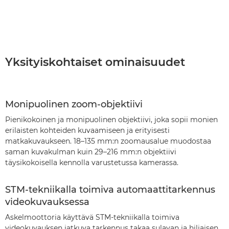
Yksityiskohtaiset ominaisuudet
Monipuolinen zoom-objektiivi
Pienikokoinen ja monipuolinen objektiivi, joka sopii monien
erilaisten kohteiden kuvaamiseen ja erityisesti
matkakuvaukseen. 18–135 mm:n zoomausalue muodostaa
saman kuvakulman kuin 29–216 mm:n objektiivi
täysikokoisella kennolla varustetussa kamerassa.
STM-tekniikalla toimiva automaattitarkennus
videokuvauksessa
Askelmoottoria käyttävä STM-tekniikalla toimiva
videokuvauksen jatkuva tarkennus takaa sulavan ja hiljaisen