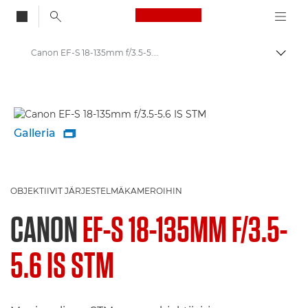
Canon Logo, back to
Canon EF-S 18-135mm f/3.5-5.6 IS STM - Lenses - Camera & Photo lenses
Vaihd
Canon
Canonin objektiivit
Galleria

OBJEKTIIVIT JÄRJESTELMÄKAMEROIHIN
CANON
EF-S 18-135MM F/3.5-
5.6 IS STM