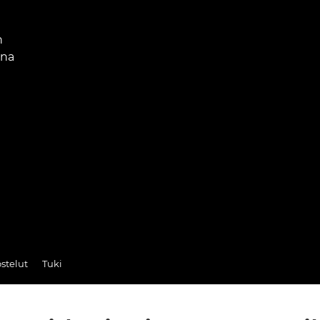
n
ina
stelut
Tuki