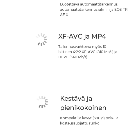
Luotettava automaattitarkennus,
automaattitarkennus silmiin ja EOS iTR
AF X
XF-AVC ja MP4
Tallennusvaihtoina myös 10-
bittinen 4:2:2 XF-AVC (810 Mb/s) ja
HEVC (540 Mb/s)
Kestävä ja
pienikokoinen
Kompakti ja kevyt (680 g) pöly- ja
kosteussuojattu runko