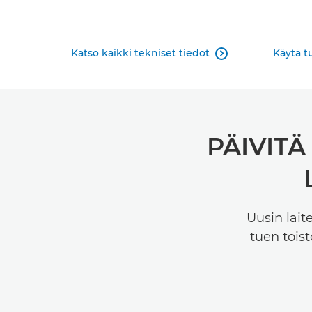
Katso kaikki tekniset tiedot
Käytä t

PÄIVITÄ
Uusin lait
tuen tois