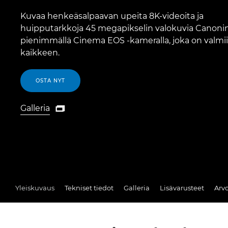
Kuvaa henkeäsalpaavan upeita 8K-videoita ja
huipputarkkoja 45 megapikselin valokuvia Canoni
pienimmällä Cinema EOS -kameralla, joka on valmi
kaikkeen.
OSTA NYT
Galleria

Galleria
Yleiskuvaus
Tekniset tiedot
Galleria
Lisävarusteet
Arvo