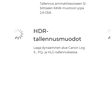
Tallennus ammattitasoiseen 12-
bittiseen RAW-muotoon jopa
2,6 Gb/s
HDR-
tallennusmuodot
Laaja dynaaminen alue Canon Log
3-, PQ- ja HLG-tallennuksessa