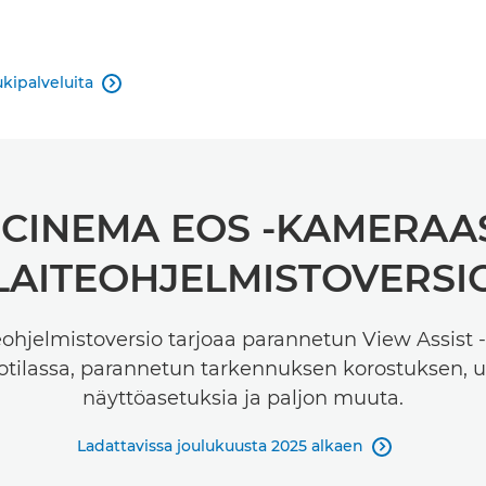
ukipalveluita

 CINEMA EOS -KAMERAA
LAITEOHJELMISTOVERSI
eohjelmistoversio tarjoaa parannetun View Assist
totilassa, parannetun tarkennuksen korostuksen, 
näyttöasetuksia ja paljon muuta.
Ladattavissa joulukuusta 2025 alkaen
