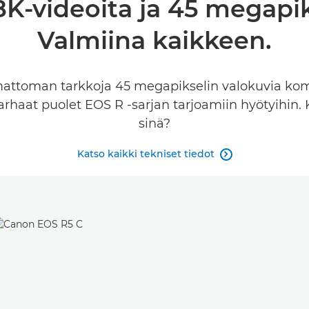
-videoita ja 45 megapik
Valmiina kaikkeen.
mattoman tarkkoja 45 megapikselin valokuvia komp
haat puolet EOS R -sarjan tarjoamiin hyötyihin. 
sinä?
Katso kaikki tekniset tiedot
