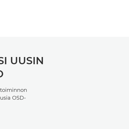
SI UUSIN
O
 -toiminnon
uusia OSD-