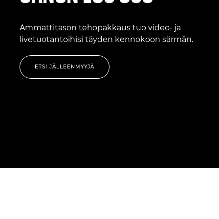
Ammattitason tehopakkaus tuo video- ja
livetuotantoihisi täyden kennokoon särmän.
ETSI JÄLLEENMYYJÄ