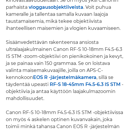
kinovastaavuudeltaan. Se on myös yksi Canonin
parhaista
vloggausobjektiiveista
. Voit puhua
kameralle ja tallentaa samalla kuvaan laajoja
taustamaisemia, mikä tekee objektiivista
ihanteellisen maisemien ja vlogien kuvaamiseen.
Sisäänvedettävän rakenteensa ansiosta
ultralaajakulmainen Canon RF-S 10-18mm F4.5-6.3
IS STM -zoom-objektiivi on pienikokoinen ja kevyt,
ja se painaa vain 150 grammaa. Se on loistava
valinta maisemakuvaajille, joilla on APS-C-
kennokoon
EOS R -järjestelmäkamera
, sillä se
täydentää upeasti
RF-S 18-45mm F4.5-6.3 IS STM
-
objektiivia ja antaa käyttöön laajakulmazoomin
mahdollisuudet.
Canon RF-S 10-18mm F4.5-6.3 IS STM -objektiivissa
on myös 4 askelen optinen kuvanvakain, joka
toimii minkä tahansa Canon EOS R -järjestelmän