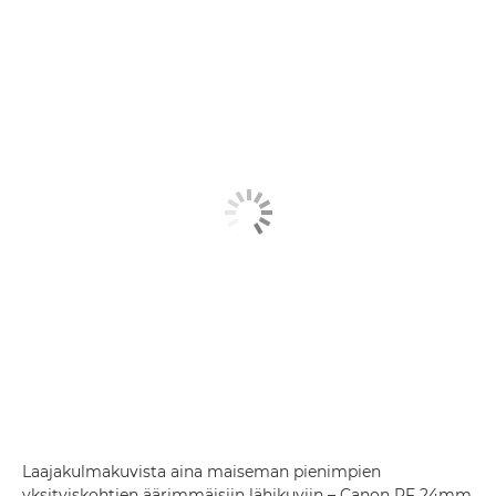
Laajakulmakuvista aina maiseman pienimpien
yksityiskohtien äärimmäisiin lähikuviin – Canon RF 24mm