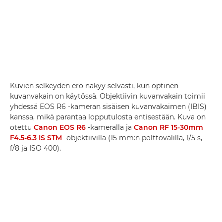
Kuvien selkeyden ero näkyy selvästi, kun optinen
kuvanvakain on käytössä. Objektiivin kuvanvakain toimii
yhdessä EOS R6 -kameran sisäisen kuvanvakaimen (IBIS)
kanssa, mikä parantaa lopputulosta entisestään. Kuva on
otettu
Canon EOS R6
-kameralla ja
Canon RF 15-30mm
F4.5-6.3 IS STM
-objektiivilla (15 mm:n polttovälillä, 1/5 s,
f/8 ja ISO 400).