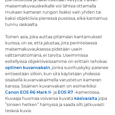
maisemakuvauskeikalle voi lähteä ottamalla
mukaan kameran rungon lisäksi vain yhden tai
kaksi objektiivia pienessä pussissa, eikä kantamus
tunnu raskaalta.
Toinen asia, joka auttaa pitämään kantamukset
kurissa, on se, että jalustaa, jota perinteisessä
maisemakuvauksessa pidetään usein
välttämättömänä, ei tarvita. Useimmissa
esitellyissä objektiiveissamme on erittäin tehokas
optinen kuvanvakain
, jonka suorituskyky paranee
entisestään silloin, kun sitä käytetään yhdessä
sisäisellä kuvanvakaimella varustetun kameran
kanssa. Sisäinen kuvanvakain on esimerkiksi
Canon EOS R6 Mark II
- ja
EOS R7
-kameroissa.
Kuvaaja huomaa voivansa kuvata
käsivaralta
jopa
”sinisen hetken” hämyssä ja saada silti jatkuvasti
teräviä kuvia.