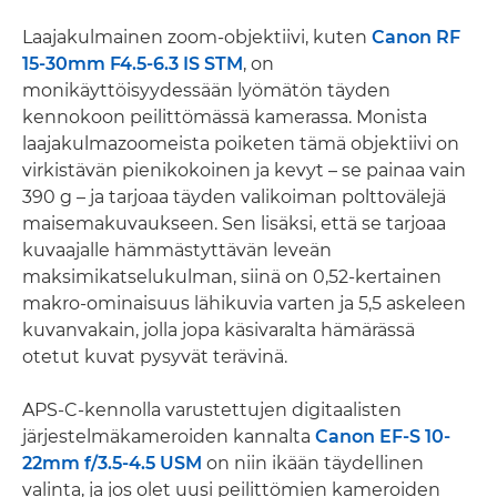
Laajakulmainen zoom-objektiivi, kuten
Canon RF
15-30mm F4.5-6.3 IS STM
, on
monikäyttöisyydessään lyömätön täyden
kennokoon peilittömässä kamerassa. Monista
laajakulmazoomeista poiketen tämä objektiivi on
virkistävän pienikokoinen ja kevyt – se painaa vain
390 g – ja tarjoaa täyden valikoiman polttovälejä
maisemakuvaukseen. Sen lisäksi, että se tarjoaa
kuvaajalle hämmästyttävän leveän
maksimikatselukulman, siinä on 0,52-kertainen
makro-ominaisuus lähikuvia varten ja 5,5 askeleen
kuvanvakain, jolla jopa käsivaralta hämärässä
otetut kuvat pysyvät terävinä.
APS-C-kennolla varustettujen digitaalisten
järjestelmäkameroiden kannalta
Canon EF-S 10-
22mm f/3.5-4.5 USM
on niin ikään täydellinen
valinta, ja jos olet uusi peilittömien kameroiden