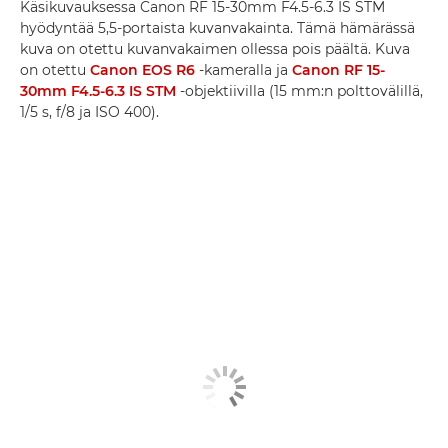
Käsikuvauksessa Canon RF 15-30mm F4.5-6.3 IS STM
hyödyntää 5,5-portaista kuvanvakainta. Tämä hämärässä
kuva on otettu kuvanvakaimen ollessa pois päältä. Kuva
on otettu
Canon EOS R6
-kameralla ja
Canon RF 15-
30mm F4.5-6.3 IS STM
-objektiivilla (15 mm:n polttovälillä,
1/5 s, f/8 ja ISO 400).