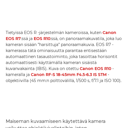
Tietyissä EOS R -järjestelmän kameroissa, kuten
Canon
EOS R7
:ssä ja
EOS R10
:ssä, on panoraamakuvatila, joka luo
kameran sisään ”harsittuja” panoraamakuvia. EOS R7 -
kamerassa tätä ominaisuutta parantaa entisestään
automaattinen tasaustoiminto, joka tasoittaa horisontit
automaattisesti käyttämällä kameran sisäistä
kuvanvakainta (IBIS). Kuva on otettu
Canon EOS R10
-
kameralla ja
Canon RF-S 18-45mm F4.5-6.3 IS STM
-
objektiivilla (45 mm:n polttovälillä, 1/500 s, f/7.1 ja ISO 100).
Maiseman kuvaamiseen käytettävä kamera