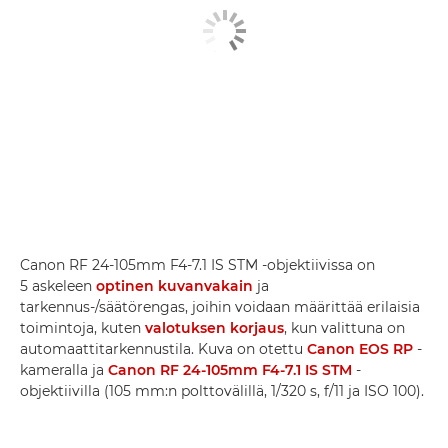
Canon RF 24-105mm F4-7.1 IS STM -objektiivissa on
5 askeleen
optinen kuvanvakain
ja
tarkennus-/säätörengas, joihin voidaan määrittää erilaisia
toimintoja, kuten
valotuksen korjaus
, kun valittuna on
automaattitarkennustila. Kuva on otettu
Canon EOS RP
-
kameralla ja
Canon RF 24-105mm F4-7.1 IS STM
-
objektiivilla (105 mm:n polttovälillä, 1/320 s, f/11 ja ISO 100).