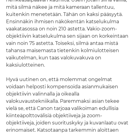
mitä silmä näkee ja mitä kameraan tallentuu,
kuitenkin menetetään. Tähän on kaksi pääsyytä.
Ensinnäkin ihmisen näkökentän katselukulma
vaakatasossa on noin 210 astetta. Vakio-zoom-
objektiivin katselukulma sen sijaan on korkeintaan
vain noin 75 astetta. Toiseksi, silmä antaa mistä
tahansa maisemasta tietenkin kolmiulotteisen
vaikutelman, kun taas valokuvakuva on
kaksiulotteinen.
Hyvä uutinen on, että molemmat ongelmat
voidaan helposti kompensoida asianmukaisen
objektiivin valinnalla ja oikealla
valokuvaustekniikalla. Paremmaksi asian tekee
vielä se, että Canon tarjoaa valikoiman edullisia
kiinteäpolttovälisiä objektiiveja ja zoom-
objektiiveja, joiden suorituskyky ja kuvanlaatu ovat
erinomaiset. Katsotaanpa tarkemmin aloittaen