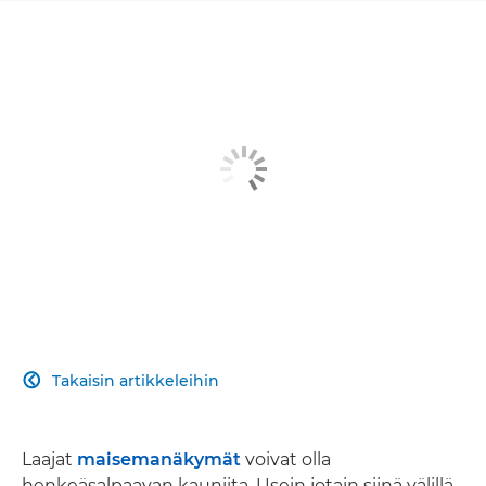
Takaisin artikkeleihin

Laajat
maisemanäkymät
voivat olla
henkeäsalpaavan kauniita. Usein jotain siinä välillä,