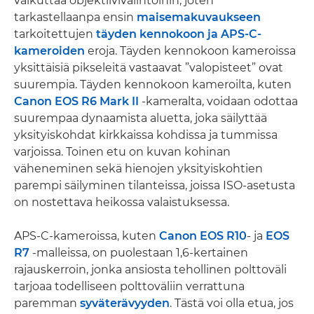
vaikuttaa objektiivivalintoihin, joten
tarkastellaanpa ensin
maisemakuvaukseen
tarkoitettujen
täyden kennokoon ja APS-C-
kameroiden
eroja. Täyden kennokoon kameroissa
yksittäisiä pikseleitä vastaavat ”valopisteet” ovat
suurempia. Täyden kennokoon kameroilta, kuten
Canon EOS R6 Mark II
-kameralta, voidaan odottaa
suurempaa dynaamista aluetta, joka säilyttää
yksityiskohdat kirkkaissa kohdissa ja tummissa
varjoissa. Toinen etu on kuvan kohinan
väheneminen sekä hienojen yksityiskohtien
parempi säilyminen tilanteissa, joissa ISO-asetusta
on nostettava heikossa valaistuksessa.
APS-C-kameroissa, kuten
Canon EOS R10
- ja
EOS
R7
-malleissa, on puolestaan 1,6-kertainen
rajauskerroin, jonka ansiosta tehollinen polttoväli
tarjoaa todelliseen polttoväliin verrattuna
paremman
syväterävyyden
. Tästä voi olla etua, jos