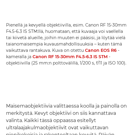
Pienellä ja kevyellä objektiivilla, esim. Canon RF 15-30mm
F4.5-6.3 IS STM:llä, huomataan, että kuvaaja voi vaellella
tai kiivetä alueille, joihin muuten ei pääsisi, ja löytää vielä
taianomaisempia kuvausmahdollisuuksia – kuten tämä
vaikuttava rantakuva. Kuva on otettu
Canon EOS R6
-
kameralla ja
Canon RF 15-30mm F4.5-6.3 IS STM
-
objektiivilla (25 mm:n polttovälillä, 1/200 s, f/11 ja ISO 100).
Maisemaobjektiivia valittaessa koolla ja painolla on
merkitystä. Kevyt objektiivi on siis kannattava
valinta. Kaikki tässä oppaassa esitellyt
ultralaajakulmaobjektiivit ovat vaikuttavan
pienikokoisia ja rakenteeltaan kevyitä. Päivän