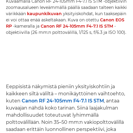
Kuvaamalla Canon RF 24-105mm F4-7.1 IS STM -objektiivin
zoomausalueen leveämmällä päällä saadaan talteen kaikki
värikkään
kaupunkikuvan
yksityiskohdat, kun taaksepäin
ei voi ottaa enää askeltakaan. Kuva on otettu
Canon EOS
RP
-kameralla ja
Canon RF 24-105mm F4-7.1 IS STM
-
objektiivilla (26 mm:n polttovälillä, 1/125 s, f/6.3 ja ISO 100).
Eeppisistä näkymistä pieniin yksityiskohtiin ja
kaikkeen siltä väliltä – monikäyttöinen vaihtoehto,
kuten
Canon RF 24-105mm F4-7.1 IS STM
, antaa
kuvaajan nähdä koko tarinan. Siinä laajakulman
mahdollisuudet toteutuvat lyhimmällä
polttovälillään. Noin 35–50 mm:n vakiopolttovälillä
saadaan erittäin luonnollinen perspektiivi, joka