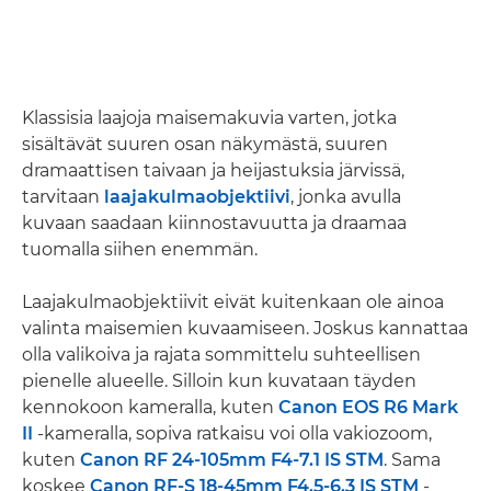
Klassisia laajoja maisemakuvia varten, jotka
sisältävät suuren osan näkymästä, suuren
dramaattisen taivaan ja heijastuksia järvissä,
tarvitaan
laajakulmaobjektiivi
, jonka avulla
kuvaan saadaan kiinnostavuutta ja draamaa
tuomalla siihen enemmän.
Laajakulmaobjektiivit eivät kuitenkaan ole ainoa
valinta maisemien kuvaamiseen. Joskus kannattaa
olla valikoiva ja rajata sommittelu suhteellisen
pienelle alueelle. Silloin kun kuvataan täyden
kennokoon kameralla, kuten
Canon EOS R6 Mark
II
-kameralla, sopiva ratkaisu voi olla vakiozoom,
kuten
Canon RF 24-105mm F4-7.1 IS STM
. Sama
koskee
Canon RF-S 18-45mm F4.5-6.3 IS STM
-