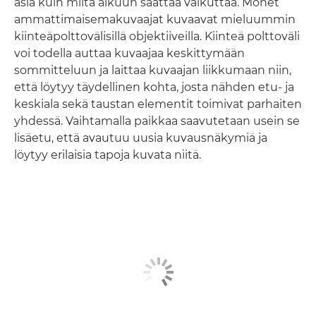
asia kuin miltä alkuun saattaa vaikuttaa. Monet
ammattimaisemakuvaajat kuvaavat mieluummin
kiinteäpolttovälisillä objektiiveilla. Kiinteä polttoväli
voi todella auttaa kuvaajaa keskittymään
sommitteluun ja laittaa kuvaajan liikkumaan niin,
että löytyy täydellinen kohta, josta nähden etu- ja
keskiala sekä taustan elementit toimivat parhaiten
yhdessä. Vaihtamalla paikkaa saavutetaan usein se
lisäetu, että avautuu uusia kuvausnäkymiä ja
löytyy erilaisia tapoja kuvata niitä.