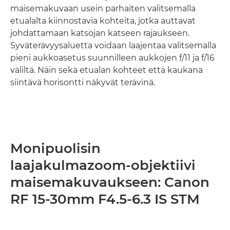
maisemakuvaan usein parhaiten valitsemalla
etualalta kiinnostavia kohteita, jotka auttavat
johdattamaan katsojan katseen rajaukseen.
Syväterävyysaluetta voidaan laajentaa valitsemalla
pieni aukkoasetus suunnilleen aukkojen f/11 ja f/16
väliltä. Näin sekä etualan kohteet että kaukana
siintävä horisontti näkyvät terävinä.
Monipuolisin
laajakulmazoom-objektiivi
maisemakuvaukseen: Canon
RF 15-30mm F4.5-6.3 IS STM