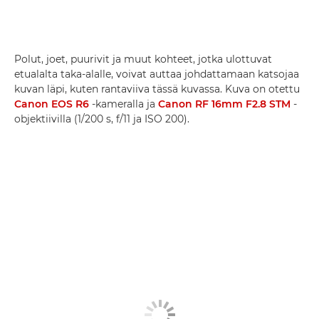
Polut, joet, puurivit ja muut kohteet, jotka ulottuvat
etualalta taka-alalle, voivat auttaa johdattamaan katsojaa
kuvan läpi, kuten rantaviiva tässä kuvassa. Kuva on otettu
Canon EOS R6
-kameralla ja
Canon RF 16mm F2.8 STM
-
objektiivilla (1/200 s, f/11 ja ISO 200).