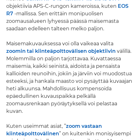
objektiivia APS-C-rungon kameroissa, kuten
EOS
R7
-mallissa. Sen erittäin monipuolisen
zoomausalueen lyhyessä päässä maisemasta
saadaan edelleen talteen melko paljon.
Maisemakuvauksessa voi olla vaikeaa valita
zoomin tai kiinteäpolttovälisen objektiivin
välillä.
Molemmilla on paljon tarjottavaa. Kuvattaessa
maisemia, kaikki seinistä, aidoista ja pensaista
kallioiden reunoihin, jokiin ja järviin voi muodostua
esteeksi, ja hankala maasto voi pysäyttää kuvaajan
heti alkuunsa. Mahdollisuus kompensoida
epäedullinen kuvauspaikka pelkällä
zoomausrenkaan pyöräytyksellä voi pelastaa
kuvan.
Kuten useimmat asiat, ”
zoom vastaan
kiinteäpolttovälinen
” on kuitenkin monisyisempi