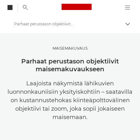
Canon Logo, back to
Parhaat perustason objektiivit maisemakuvaukseen
Vaihd
Canon
Get Inspired | valokuvaus- ja tulostusvinkkejä sekä ostajan oppaita
MAISEMAKUVAUS
Valokuvaus- ja tulostusvinkkejä ja -tekniikoita
Parhaat perustason objektiivit
maisemakuvaukseen
Laajoista näkymistä lähikuvien
luonnonkauniisiin yksityiskohtiin – saatavilla
on kustannustehokas kiinteäpolttovälinen
objektiivi tai zoom, joka sopii jokaiseen
maisemaan.