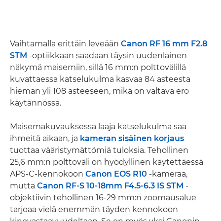
Vaihtamalla erittäin leveään
Canon RF 16 mm F2.8
STM
-optiikkaan saadaan täysin uudenlainen
näkymä maisemiin, sillä 16 mm:n polttovälillä
kuvattaessa katselukulma kasvaa 84 asteesta
hieman yli 108 asteeseen, mikä on valtava ero
käytännössä.
Maisemakuvauksessa laaja katselukulma saa
ihmeitä aikaan, ja
kameran sisäinen korjaus
tuottaa vääristymättömiä tuloksia. Tehollinen
25,6 mm:n polttoväli on hyödyllinen käytettäessä
APS-C-kennokoon
Canon EOS R10
-kameraa,
mutta
Canon RF-S 10-18mm F4.5-6.3 IS STM
-
objektiivin tehollinen 16-29 mm:n zoomausalue
tarjoaa vielä enemmän täyden kennokoon