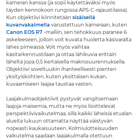
kameran kanssa (ja sopii käytettäväksi myös
täyden kennokoon rungossa APS-C-rajaustilassa).
Kun objektiivi kiinnitetään
sisäisellä
kuvanvakaimella
varustettuun kameraan, kuten
Canon EOS R7
-malliin, sen tehokkuus paranee 6
askeleeseen, jolloin voit kuvata huoletta käsivaralta
lähes pimeässä. Voit myös vaihtaa
käsitarkennustilaan ja ottaa lähikuvia erittäin
läheltä jopa 0,5 kertaisella makrosuurennuksella.
Objektiivi soveltuukin ihanteellisesti pienten
yksityiskohtien, kuten yksittäisen kukan,
kuvaamiseen laajaa taustaa vasten.
Laajakulmaobjektiivit pystyvät vangitsemaan
laajoja maisemia, mutta ne myös liioittelevat
perspektiivivaikutelmaa, sillä kaikki läheisiä etualan
alueita lukuun ottamatta näyttää väistyvän
nopeasti kaukaisuuteen. Kolmiulotteisuuden
vaikutelma saadaan laajakulmalla otettuun