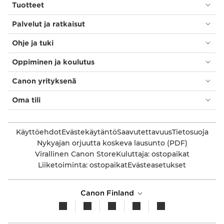
Tuotteet
Palvelut ja ratkaisut
Ohje ja tuki
Oppiminen ja koulutus
Canon yrityksenä
Oma tili
Käyttöehdot
Evästekäytäntö
Saavutettavuus
Tietosuoja
Nykyajan orjuutta koskeva lausunto (PDF)
Virallinen Canon Store
Kuluttaja: ostopaikat
Liiketoiminta: ostopaikat
Evästeasetukset
Canon Finland