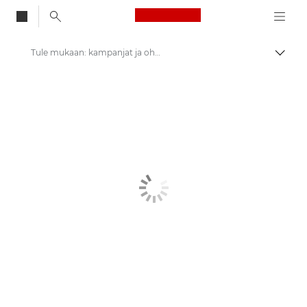
Canon Logo, back to
Tule mukaan: kampanjat ja ohjelmat
Vaihd
Canon