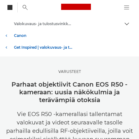
Canon Logo, back to
Valokuvaus- ja tulostusvinkkejä ja -tekniikoita
Vaihd
Canon
Get Inspired | valokuvaus- ja tulostusvinkkejä sekä ostajan oppaita
VARUSTEET
Parhaat objektiivit Canon EOS R50 -
kameraan: uusia näkökulmia ja
terävämpiä otoksia
Vie EOS R50 -kamerallasi tallentamat
valokuvat ja videot seuraavalle tasolle
parhailla edullisilla RF-objektiiveilla, joilla voit