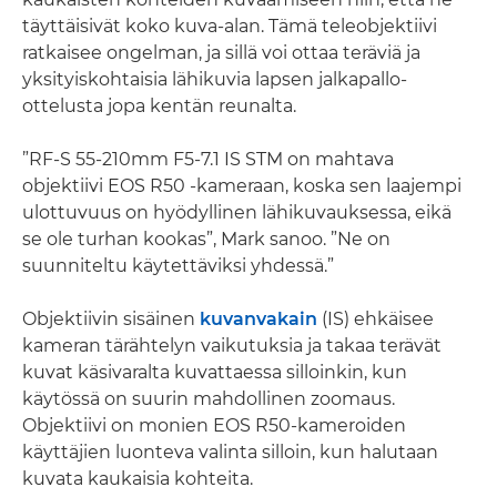
täyttäisivät koko kuva-alan. Tämä teleobjektiivi
ratkaisee ongelman, ja sillä voi ottaa teräviä ja
yksityiskohtaisia lähikuvia lapsen jalkapallo-
ottelusta jopa kentän reunalta.
”RF-S 55-210mm F5-7.1 IS STM on mahtava
objektiivi EOS R50 -kameraan, koska sen laajempi
ulottuvuus on hyödyllinen lähikuvauksessa, eikä
se ole turhan kookas”, Mark sanoo. ”Ne on
suunniteltu käytettäviksi yhdessä.”
Objektiivin sisäinen
kuvanvakain
(IS) ehkäisee
kameran tärähtelyn vaikutuksia ja takaa terävät
kuvat käsivaralta kuvattaessa silloinkin, kun
käytössä on suurin mahdollinen zoomaus.
Objektiivi on monien EOS R50-kameroiden
käyttäjien luonteva valinta silloin, kun halutaan
kuvata kaukaisia kohteita.