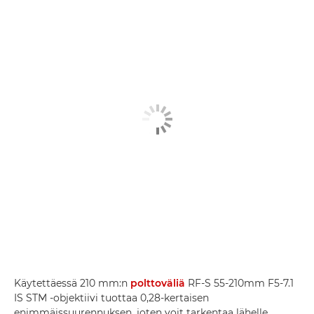
Käytettäessä 210 mm:n
polttoväliä
RF-S 55-210mm F5-7.1
IS STM -objektiivi tuottaa 0,28-kertaisen
enimmäissuurennuksen, joten voit tarkentaa lähelle