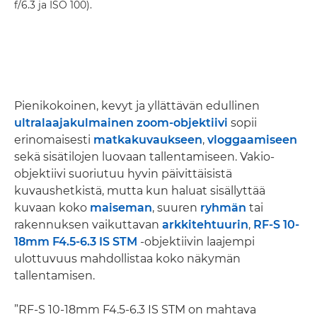
f/6.3 ja ISO 100).
Pienikokoinen, kevyt ja yllättävän edullinen
ultralaajakulmainen zoom-objektiivi
sopii
erinomaisesti
matkakuvaukseen
,
vloggaamiseen
sekä sisätilojen luovaan tallentamiseen. Vakio-
objektiivi suoriutuu hyvin päivittäisistä
kuvaushetkistä, mutta kun haluat sisällyttää
kuvaan koko
maiseman
, suuren
ryhmän
tai
rakennuksen vaikuttavan
arkkitehtuurin
,
RF-S 10-
18mm F4.5-6.3 IS STM
-objektiivin laajempi
ulottuvuus mahdollistaa koko näkymän
tallentamisen.
”RF-S 10-18mm F4.5-6.3 IS STM on mahtava