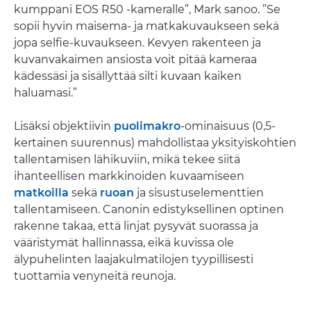
kumppani EOS R50 -kameralle”, Mark sanoo. ”Se
sopii hyvin maisema- ja matkakuvaukseen sekä
jopa selfie-kuvaukseen. Kevyen rakenteen ja
kuvanvakaimen ansiosta voit pitää kameraa
kädessäsi ja sisällyttää silti kuvaan kaiken
haluamasi.”
Lisäksi objektiivin
puolimakro
-ominaisuus (0,5-
kertainen suurennus) mahdollistaa yksityiskohtien
tallentamisen lähikuviin, mikä tekee siitä
ihanteellisen markkinoiden kuvaamiseen
matkoilla
sekä
ruoan
ja sisustuselementtien
tallentamiseen. Canonin edistyksellinen optinen
rakenne takaa, että linjat pysyvät suorassa ja
vääristymät hallinnassa, eikä kuvissa ole
älypuhelinten laajakulmatilojen tyypillisesti
tuottamia venyneitä reunoja.