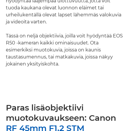
hyödyntää laajempaa ulottuvuutta, jotta voit
tuoda kaukana olevat luonnon eläimet tai
urheilukentällä olevat lapset lähemmäs valokuvia
ja videoita varten.
Tässä on neljä objektiivia, joilla voit hyödyntää EOS
R50 -kameran kaikki ominaisuudet. Ota
esimerkiksi muotokuvia, joissa on kaunis
taustasumennus, tai matkakuvia, joissa näkyy
jokainen yksityiskohta.
Paras lisäobjektiivi
muotokuvaukseen: Canon
RF 45mm F1.2 STM