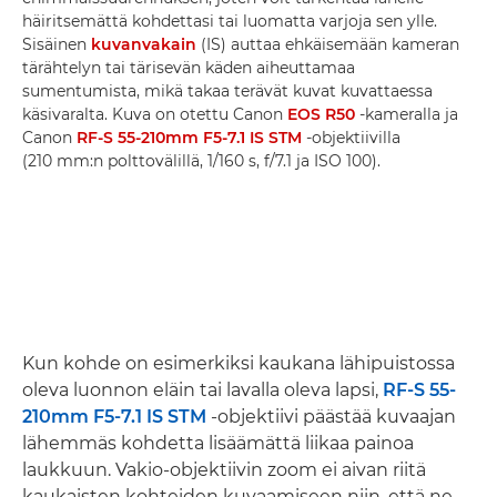
häiritsemättä kohdettasi tai luomatta varjoja sen ylle.
Sisäinen
kuvanvakain
(IS) auttaa ehkäisemään kameran
tärähtelyn tai tärisevän käden aiheuttamaa
sumentumista, mikä takaa terävät kuvat kuvattaessa
käsivaralta. Kuva on otettu Canon
EOS R50
-kameralla ja
Canon
RF-S 55-210mm F5-7.1 IS STM
-objektiivilla
(210 mm:n polttovälillä, 1/160 s, f/7.1 ja ISO 100).
Kun kohde on esimerkiksi kaukana lähipuistossa
oleva luonnon eläin tai lavalla oleva lapsi,
RF-S 55-
210mm F5-7.1 IS STM
-objektiivi päästää kuvaajan
lähemmäs kohdetta lisäämättä liikaa painoa
laukkuun. Vakio-objektiivin zoom ei aivan riitä
kaukaisten kohteiden kuvaamiseen niin, että ne