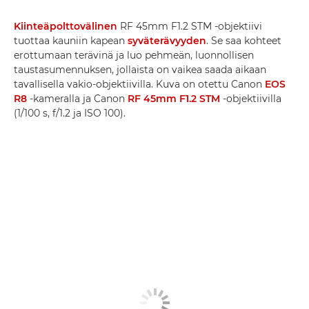
Kiinteäpolttovälinen
RF 45mm F1.2 STM -objektiivi
tuottaa kauniin kapean
syväterävyyden
. Se saa kohteet
erottumaan terävinä ja luo pehmeän, luonnollisen
taustasumennuksen, jollaista on vaikea saada aikaan
tavallisella vakio-objektiivilla. Kuva on otettu Canon
EOS
R8
-kameralla ja Canon
RF 45mm F1.2 STM
-objektiivilla
(1/100 s, f/1.2 ja ISO 100).