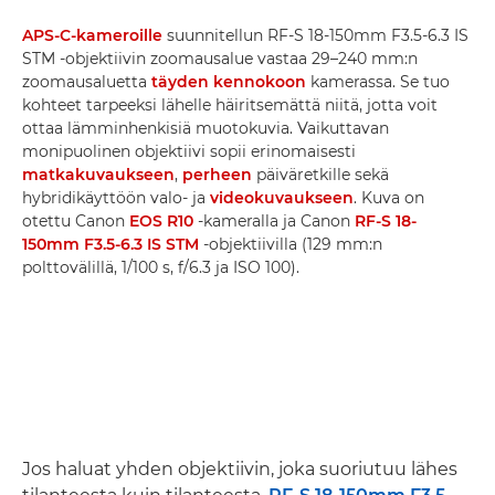
APS-C-kameroille
suunnitellun RF-S 18-150mm F3.5-6.3 IS
STM -objektiivin zoomausalue vastaa 29–240 mm:n
zoomausaluetta
täyden kennokoon
kamerassa. Se tuo
kohteet tarpeeksi lähelle häiritsemättä niitä, jotta voit
ottaa lämminhenkisiä muotokuvia. Vaikuttavan
monipuolinen objektiivi sopii erinomaisesti
matkakuvaukseen
,
perheen
päiväretkille sekä
hybridikäyttöön valo- ja
videokuvaukseen
. Kuva on
otettu Canon
EOS R10
-kameralla ja Canon
RF-S 18-
150mm F3.5-6.3 IS STM
-objektiivilla (129 mm:n
polttovälillä, 1/100 s, f/6.3 ja ISO 100).
Jos haluat yhden objektiivin, joka suoriutuu lähes