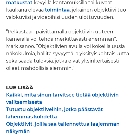
matkustat
kevyillä kantamuksilla tai kuvaat
kaukana olevaa
toimintaa
, jokainen objektiivi tuo
valokuviisi ja videoihisi uuden ulottuvuuden.
”Pelkästään päivittämällä objektiivin uuteen
kameralla voi tehdä merkittävästi enemmän”,
Mark sanoo. ”Objektiivien avulla voi kokeilla uusia
näkökulmia, hallita syvyyttä ja yksityiskohtaisuutta
sekä saada tuloksia, jotka eivät yksinkertaisesti
olleet mahdollisia aiemmin.”
LUE LISÄÄ
Kaikki, mitä sinun tarvitsee tietää objektiivin
valitsemisesta
Tutustu objektiiveihin, jotka päästävät
lähemmäs kohdetta
Objektiivit, joilla saa tallennettua laajemman
näkymän