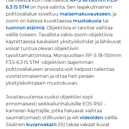
tilanteesta kuin tilanteesta,
RF-S 18-150mm F3.5-
6.3 IS STM
on hyvä valinta. Sen laajakulmainen
polttovälialue soveltuu
maisemakuvaukseen
, ja
zoom on kätevä kuvattaessa
muotokuvia
tai
luonnon eläimiä
. Objektiivia ei tarvitse vaihtaa
välillä toiseen. Tavallista vakio-zoom-objektiivia
käytettäessä kaukaiset yksityiskohdat ja lähikuvat
voivat tuntua olevan objektiivin
tavoittamattomissa. Monipuolisen RF-S 18-150mm
F3.5-6.3 IS STM -objektiivin laajemman
polttovälialueen ansiosta voit helposti tallentaa
vuoristomaiseman ja ottaa heti perään
yksityiskohtaisen muotokuvan.
Joustavuutensa vuoksi objektiivi sopii
erinomaisesti seikkailunhaluisille EOS R50 -
kameran käyttäjille, jotka haluavat vaihtaa
saumattomasti stillkuvien ja 4K-
videoiden
välillä.
Sisäinen
kuvanvakain
(IS) takaa vakaat kuvat