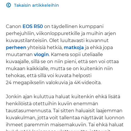
Takaisin artikkeleihin

Canon
EOS R50
on täydellinen kumppani
perhejuhliin, viikonloppuretkille ja muihin arjen
kuvaustilanteisiin. Olet luultavasti kuvannut
perheen
yhteisiä hetkiä,
matkoja
ja ehkä jopa
muutaman
vlogin
. Kamera sopii uteliaalle
kuvaajalle, sillä se on niin pieni, että sen voi ottaa
mukaan kaikkialle, mutta se on kuitenkin niin
tehokas, että sillä voi kuvata helposti
24 megapikselin valokuvia ja 4K-videoita.
Jonkin ajan kuluttua haluat kuitenkin ehkä lisätä
henkilöistä otettuihin kuviin enemmän
taustasumennusta. Tai sitten haluaisit laajemman
kuvakulman, jotta voit tallentaa näyttävät luonnon
ihmeet paremmin maisemakuviin. Tai ehkä haluat