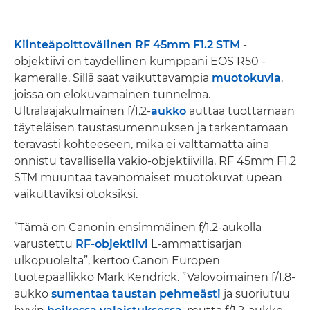
Kiinteäpolttovälinen
RF 45mm F1.2 STM
-
objektiivi on täydellinen kumppani EOS R50 -
kameralle. Sillä saat vaikuttavampia
muotokuvia
,
joissa on elokuvamainen tunnelma.
Ultralaajakulmainen f/1.2-
aukko
auttaa tuottamaan
täyteläisen taustasumennuksen ja tarkentamaan
terävästi kohteeseen, mikä ei välttämättä aina
onnistu tavallisella vakio-objektiivilla. RF 45mm F1.2
STM muuntaa tavanomaiset muotokuvat upean
vaikuttaviksi otoksiksi.
”Tämä on Canonin ensimmäinen f/1.2-aukolla
varustettu
RF-objektiivi
L-ammattisarjan
ulkopuolelta”, kertoo Canon Europen
tuotepäällikkö Mark Kendrick. ”Valovoimainen f/1.8-
aukko
sumentaa taustan pehmeästi
ja suoriutuu