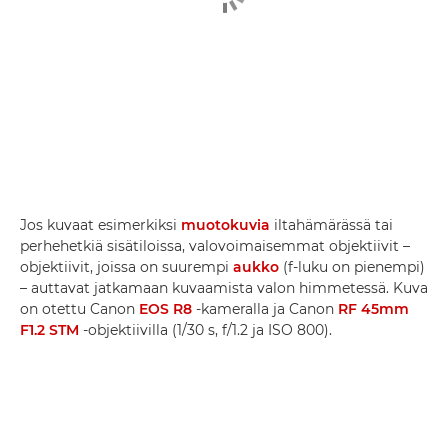
Jos kuvaat esimerkiksi
muotokuvia
iltahämärässä tai
perhehetkiä sisätiloissa, valovoimaisemmat objektiivit –
objektiivit, joissa on suurempi
aukko
(f-luku on pienempi)
– auttavat jatkamaan kuvaamista valon himmetessä. Kuva
on otettu Canon
EOS R8
-kameralla ja Canon
RF 45mm
F1.2 STM
-objektiivilla (1/30 s, f/1.2 ja ISO 800).