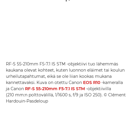
RF-S 55-210mm F5-7.1 IS STM -objektiivi tuo lähemmäs
kaukana olevat kohteet, kuten luonnon eläimet tai koulun
urheilutapahtumat, eikä se ole liian kookas mukana
kannettavaksi. Kuva on otettu Canon
EOS R10
-kameralla
ja Canon
RF-S 55-210mm F5-7.1 IS STM
-objektiivilla
(210 mm:n polttovälillä, 1/1600 s, f/9 ja ISO 250). © Clément
Hardouin-Pasdeloup