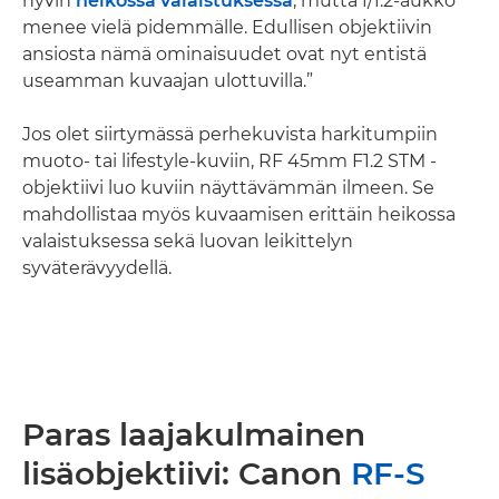
hyvin
heikossa valaistuksessa
, mutta f/1.2-aukko
menee vielä pidemmälle. Edullisen objektiivin
ansiosta nämä ominaisuudet ovat nyt entistä
useamman kuvaajan ulottuvilla.”
Jos olet siirtymässä perhekuvista harkitumpiin
muoto- tai lifestyle-kuviin, RF 45mm F1.2 STM -
objektiivi luo kuviin näyttävämmän ilmeen. Se
mahdollistaa myös kuvaamisen erittäin heikossa
valaistuksessa sekä luovan leikittelyn
syväterävyydellä.
Paras laajakulmainen
lisäobjektiivi: Canon
RF-S