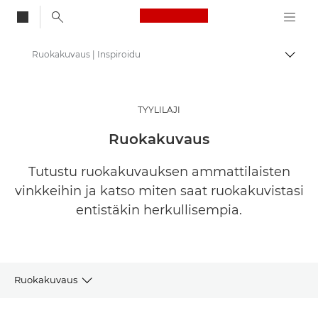
Canon Logo, back to
Ruokakuvaus | Inspiroidu
Vaihd
Canon
Get Inspired | valokuvaus- ja tulostusvinkkejä sekä ostajan oppaita
TYYLILAJI
Tarinoita valokuvauksesta ja luovuudesta
Ruokakuvaus
Tutustu ruokakuvauksen ammattilaisten
vinkkeihin ja katso miten saat ruokakuvistasi
entistäkin herkullisempia.
Ruokakuvaus
ARTIKKELIT