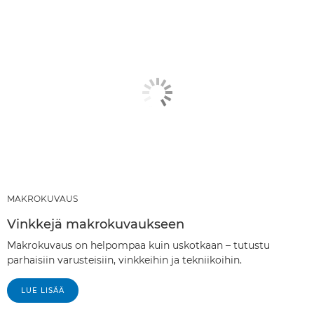
SUOSITELLUT TUOTTEET JA PAKETIT
MUUT TYYLILAJIT
MAKROKUVAUS
Vinkkejä makrokuvaukseen
Makrokuvaus on helpompaa kuin uskotkaan – tutustu
parhaisiin varusteisiin, vinkkeihin ja tekniikoihin.
LUE LISÄÄ