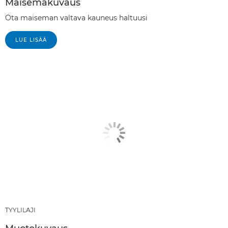
Maisemakuvaus
Ota maiseman valtava kauneus haltuusi
LUE LISÄÄ
TYYLILAJI