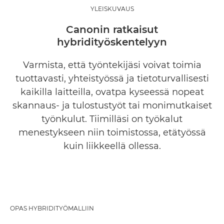
YLEISKUVAUS
Trendejä ja tietoja
Canonin ratkaisut
hybridityöskentelyyn
Hybridityöskentely
Varmista, että työntekijäsi voivat toimia
Edut
tuottavasti, yhteistyössä ja tietoturvallisesti
kaikilla laitteilla, ovatpa kyseessä nopeat
Miksi Canon?
skannaus- ja tulostustyöt tai monimutkaiset
työnkulut. Tiimilläsi on työkalut
Pyydä lisätietoa
menestykseen niin toimistossa, etätyössä
kuin liikkeellä ollessa.
OPAS HYBRIDITYÖMALLIIN