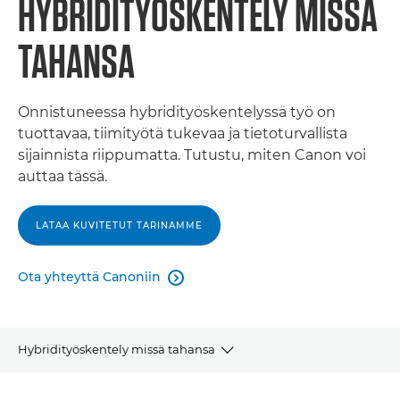
HYBRIDITYÖSKENTELY MISSÄ
TAHANSA
Onnistuneessa hybridityöskentelyssä työ on
tuottavaa, tiimityötä tukevaa ja tietoturvallista
sijainnista riippumatta. Tutustu, miten Canon voi
auttaa tässä.
LATAA KUVITETUT TARINAMME
Ota yhteyttä Canoniin

Hybridityöskentely missä tahansa
Yleiskuvaus