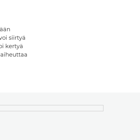
tään
i siirtyä
i kertyä
 aiheuttaa