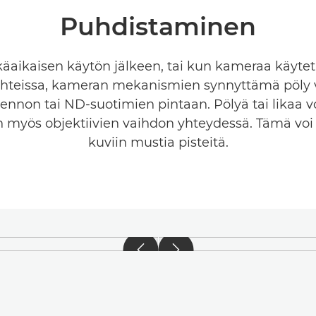
Puhdistaminen
käaikaisen käytön jälkeen, tai kun kameraa käyte
uhteissa, kameran mekanismien synnyttämä pöly vo
nnon tai ND-suotimien pintaan. Pölyä tai likaa vo
myös objektiivien vaihdon yhteydessä. Tämä voi
kuviin mustia pisteitä.