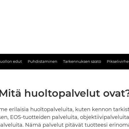
uollon edut
Puhdistaminen
Tarkennuksen säätö
Pikselivirhe
Mitä huoltopalvelut ovat
e erilaisia huoltopalveluita, kuten kennon tarkis
en, EOS-tuotteiden palveluita, objektiivipalveluit
alveluita. Nämä palvelut pitävät tuotteesi erinom