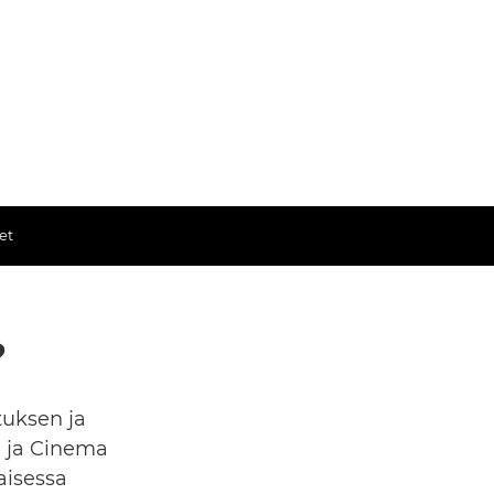
et
?
tuksen ja
a ja Cinema
aisessa