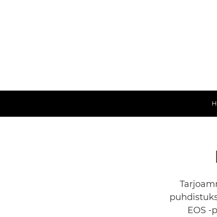
H
Tarjoamm
puhdistuks
EOS -p