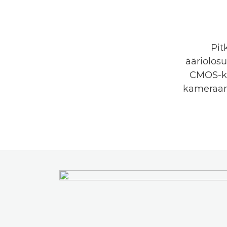
Pit
ääriolos
CMOS-ke
kameraan 