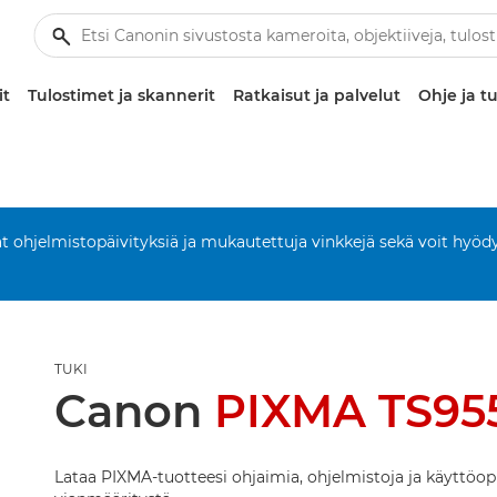
it
Tulostimet ja skannerit
Ratkaisut ja palvelut
Ohje ja tu
aat ohjelmistopäivityksiä ja mukautettuja vinkkejä sekä voit hyöd
TUKI
Canon
PIXMA TS95
Lataa PIXMA-tuotteesi ohjaimia, ohjelmistoja ja käyttöop