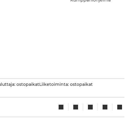
Kumppaniohjelma
luttaja: ostopaikat
Liiketoiminta: ostopaikat