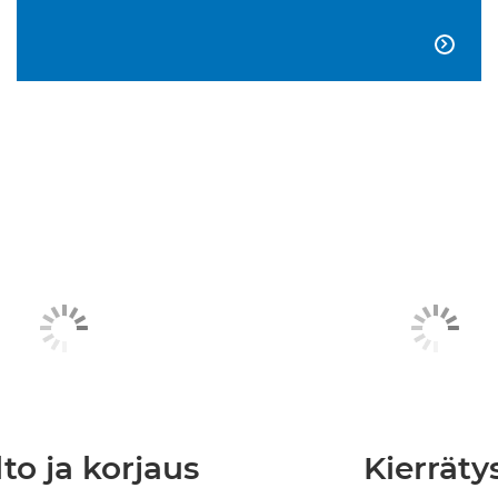

to ja korjaus
Kierräty