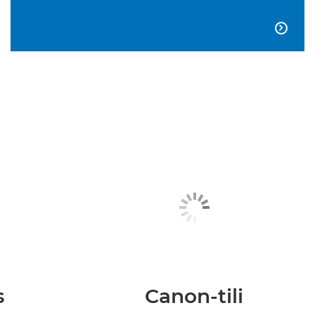

s
Canon-tili