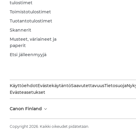
tulostimet
Toimistotulostimet
Tuotantotulostimet
Skannerit
Musteet, väriaineet ja
paperit
Etsi jälleenmyyjä
Käyttöehdot
Evästekäytäntö
Saavutettavuus
Tietosuoja
Nyky
Evästeasetukset
Canon Finland
Copyright 2026. Kaikki oikeudet pidätetään.