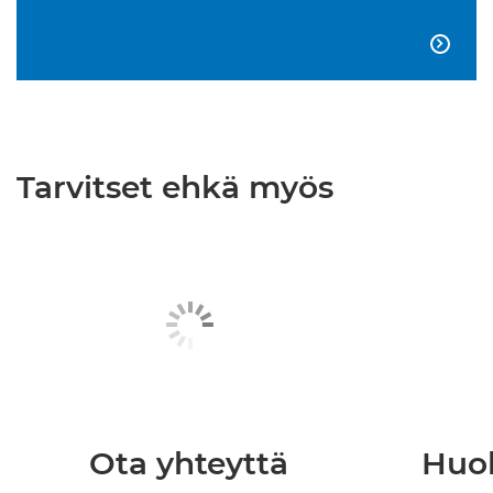

Tarvitset ehkä myös
Ota yhteyttä
Huol