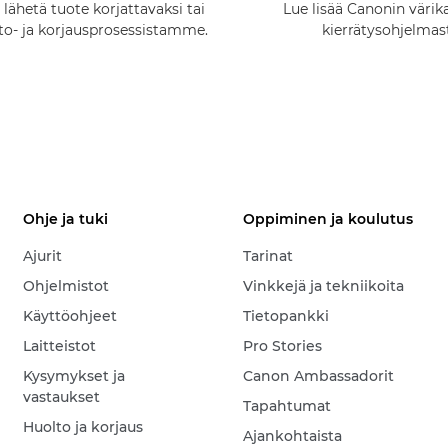
 lähetä tuote korjattavaksi tai
Lue lisää Canonin värik
lto- ja korjausprosessistamme.
kierrätysohjelmas
Ohje ja tuki
Oppiminen ja koulutus
Ajurit
Tarinat
Ohjelmistot
Vinkkejä ja tekniikoita
Käyttöohjeet
Tietopankki
Laitteistot
Pro Stories
Kysymykset ja
Canon Ambassadorit
vastaukset
Tapahtumat
Huolto ja korjaus
Ajankohtaista