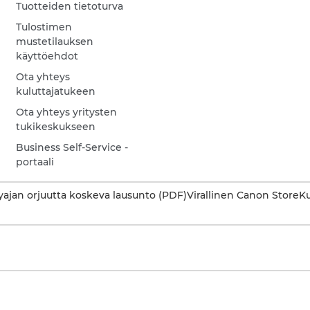
Tuotteiden tietoturva
Tulostimen
mustetilauksen
käyttöehdot
Ota yhteys
kuluttajatukeen
Ota yhteys yritysten
tukikeskukseen
Business Self-Service -
portaali
ajan orjuutta koskeva lausunto (PDF)
Virallinen Canon Store
Ku