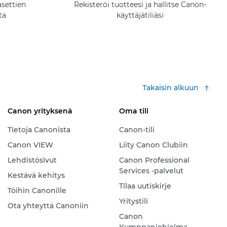
asettien
Rekisteröi tuotteesi ja hallitse Canon-
ta
käyttäjätiliäsi
Takaisin alkuun
Canon yrityksenä
Oma tili
Tietoja Canonista
Canon-tili
Canon VIEW
Liity Canon Clubiin
Lehdistösivut
Canon Professional
Services -palvelut
Kestävä kehitys
Tilaa uutiskirje
Töihin Canonille
Yritystili
Ota yhteyttä Canoniin
Canon