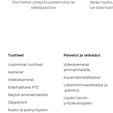
Ota meihin yhteyttä puhelimitse tai
Varaa huolto,
sähköpostitse
lue lisää huo
Tuotteet
Palvelut ja ratkaisut
Uusimmat tuotteet
Videokamerat
ammattilaisille
Kamerat
Kuvantamisratkaisut
Videokamerat
Liiketoimintaratkaisut ja
Etäohjattava PTZ
-palvelut
Näytöt ammattilaisille
Löydä Canon-
Objektiivit
yrityskumppani
Kodin ja pienyritysten