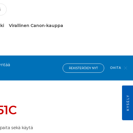
ki
Virallinen Canon-kauppa
yntää
OHITA
REKISTERÖIDY NYT
KYSELY
51C
paita sekä käytä