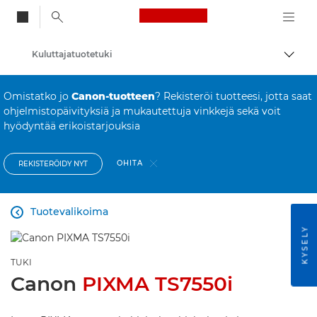
Canon Logo, back to
Kuluttajatuotetuki
Vaihd
Canon
Omistatko jo
Canon-tuotteen
? Rekisteröi tuotteesi, jotta saat
ohjelmistopäivityksiä ja mukautettuja vinkkejä sekä voit
hyödyntää erikoistarjouksia
OHITA
REKISTERÖIDY NYT
Tuotevalikoima

KYSELY
TUKI
Canon
PIXMA TS7550i