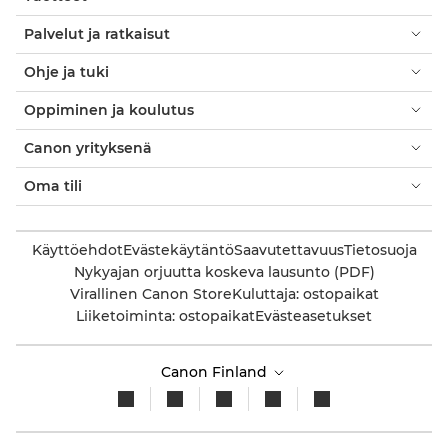
Palvelut ja ratkaisut
Ohje ja tuki
Oppiminen ja koulutus
Canon yrityksenä
Oma tili
Käyttöehdot
Evästekäytäntö
Saavutettavuus
Tietosuoja
Nykyajan orjuutta koskeva lausunto (PDF)
Virallinen Canon Store
Kuluttaja: ostopaikat
Liiketoiminta: ostopaikat
Evästeasetukset
Canon Finland