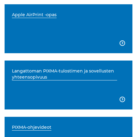
Apple AirPrint -opas

Langattoman PIXMA-tulostimen ja sovellusten
yhteensopivuus

PIXMA-ohjevideot