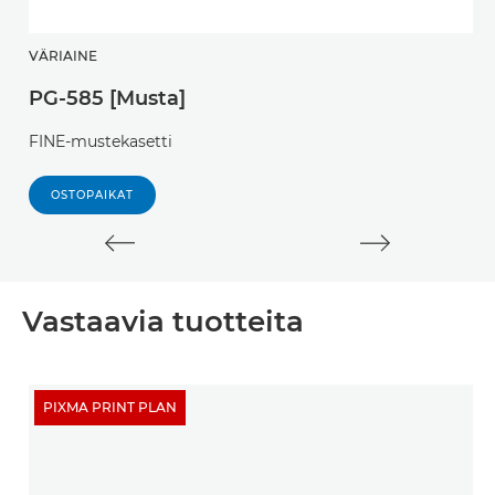
VÄRIAINE
V
PG-585 [Musta]
P
FINE-mustekasetti
Tu
OSTOPAIKAT
Vastaavia tuotteita
PIXMA PRINT PLAN