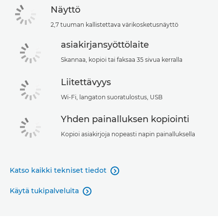
Näyttö
2,7 tuuman kallistettava värikosketusnäyttö
asiakirjansyöttölaite
Skannaa, kopioi tai faksaa 35 sivua kerralla
Liitettävyys
Wi-Fi, langaton suoratulostus, USB
Yhden painalluksen kopiointi
Kopioi asiakirjoja nopeasti napin painalluksella
Katso kaikki tekniset tiedot

Käytä tukipalveluita
