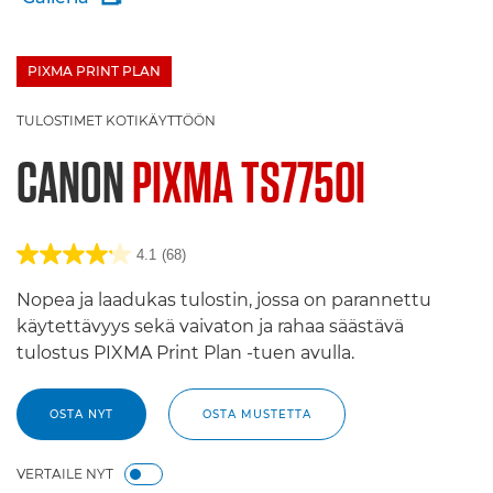
PIXMA PRINT PLAN
£100 Bargeld zurück
TULOSTIMET KOTIKÄYTTÖÖN
CANON
PIXMA TS7750I
4.1
(68)
Nopea ja laadukas tulostin, jossa on parannettu
käytettävyys sekä vaivaton ja rahaa säästävä
tulostus PIXMA Print Plan -tuen avulla.
OSTA NYT
OSTA MUSTETTA
VERTAILE NYT