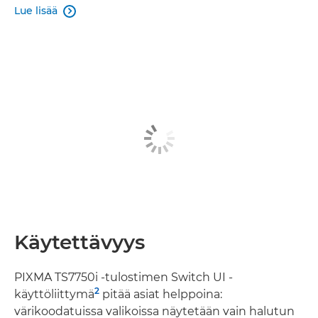
Lue lisää

Käytettävyys
PIXMA TS7750i -tulostimen Switch UI -
2
käyttöliittymä
pitää asiat helppoina:
värikoodatuissa valikoissa näytetään vain halutun