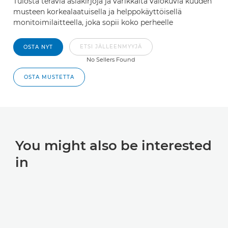
Tulosta teräviä asiakirjoja ja värikkäitä valokuvia kuuden
musteen korkealaatuisella ja helppokäyttöisellä
monitoimilaitteella, joka sopii koko perheelle
ETSI JÄLLEENMYYJÄ
OSTA NYT
No Sellers Found
OSTA MUSTETTA
You might also be interested
in