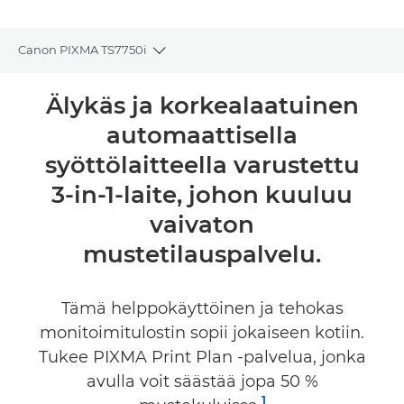
Canon PIXMA TS7750i
Toggle breadcrumbs
Yleiskuvaus
Älykäs ja korkealaatuinen
automaattisella
Tekniset tiedot
syöttölaitteella varustettu
Arvostelut
3-in-1-laite, johon kuuluu
vaivaton
Tuki
mustetilauspalvelu.
OSTA MUSTETTA
Tämä helppokäyttöinen ja tehokas
monitoimitulostin sopii jokaiseen kotiin.
Tukee PIXMA Print Plan -palvelua, jonka
avulla voit säästää jopa 50 %
1