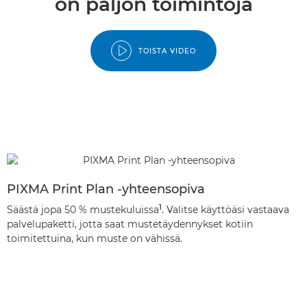
on paljon toimintoja
TOISTA VIDEO
PIXMA Print Plan -yhteensopiva
1
Säästä jopa 50 % mustekuluissa
. Valitse käyttöäsi vastaava
palvelupaketti, jotta saat mustetäydennykset kotiin
toimitettuina, kun muste on vähissä.