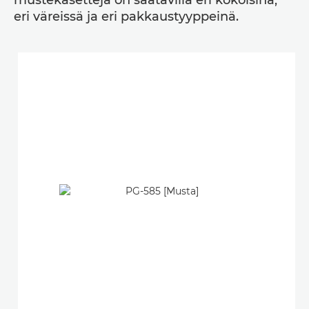
mustekasetteja on saatavilla eri kokoisina,
eri väreissä ja eri pakkaustyyppeinä.