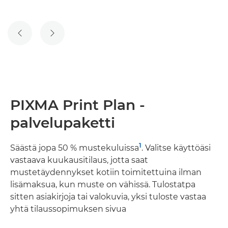
EDELLINEN DIA
SEURAAVA DIA
PIXMA Print Plan -
palvelupaketti
1
Säästä jopa 50 % mustekuluissa
. Valitse käyttöäsi
vastaava kuukausitilaus, jotta saat
mustetäydennykset kotiin toimitettuina ilman
lisämaksua, kun muste on vähissä. Tulostatpa
sitten asiakirjoja tai valokuvia, yksi tuloste vastaa
yhtä tilaussopimuksen sivua