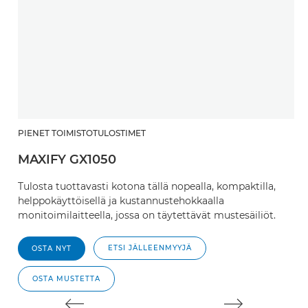
PIENET TOIMISTOTULOSTIMET
P
MAXIFY GX1050
M
Tulosta tuottavasti kotona tällä nopealla, kompaktilla,
Tu
helppokäyttöisellä ja kustannustehokkaalla
h
monitoimilaitteella, jossa on täytettävät mustesäiliöt.
m
sy
ETSI JÄLLEENMYYJÄ
OSTA NYT
OSTA MUSTETTA