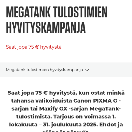
MEGATANK TULOSTIMIEN
HYVITYSKAMPANJA
Saat jopa 75 € hyvitystä
Megatank tulostimien hyvityskampanja
NÄIN HAET HYVITYSTÄ
Saat jopa 75 € hyvitystä, kun ostat minkä
PIXMA G
tahansa valikoiduista Canon PIXMA G -
sarjan tai Maxify GX -sarjan MegaTank-
MAXIFY GX
tulostimista. Tarjous on voimassa 1.
lokakuuta – 31. joulukuuta 2025. Ehdot ja
OSTA TÄÄLTÄ