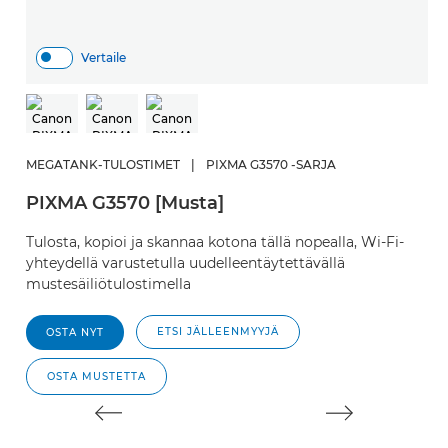
Vertaile
M
P
MEGATANK-TULOSTIMET
|
PIXMA G3570 -SARJA
Tu
PIXMA G3570 [Musta]
Wi
m
Tulosta, kopioi ja skannaa kotona tällä nopealla, Wi-Fi-
yhteydellä varustetulla uudelleentäytettävällä
mustesäiliötulostimella
ETSI JÄLLEENMYYJÄ
OSTA NYT
OSTA MUSTETTA