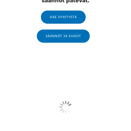
säännöt pätevät.
EHDOT JA SÄÄNNÖT
HAE HYVITYSTÄ
SÄÄNNÖT JA EHDOT