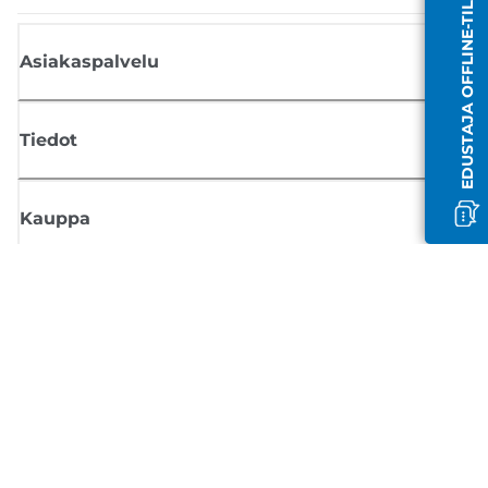
EDUSTAJA OFFLINE-TILASSA
Asiakaspalvelu
Tiedot
Kauppa
Tilaa Canon-uutiset
Saat sähköpostiisi säännöllisesti päivityksiä uusista tuotteista, hyödyllisi
vinkkejä ja tarjouksia
REKISTERÖIDY