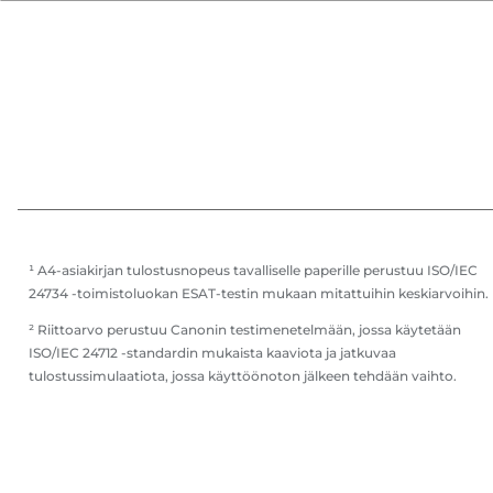
¹ A4-asiakirjan tulostusnopeus tavalliselle paperille perustuu ISO/IEC
24734 -toimistoluokan ESAT-testin mukaan mitattuihin keskiarvoihin.
² Riittoarvo perustuu Canonin testimenetelmään, jossa käytetään
ISO/IEC 24712 -standardin mukaista kaaviota ja jatkuvaa
tulostussimulaatiota, jossa käyttöönoton jälkeen tehdään vaihto.