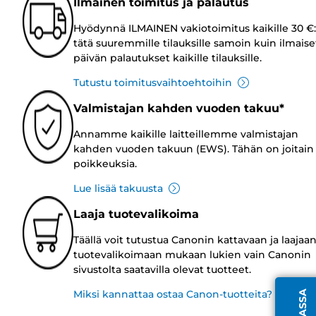
Ilmainen toimitus ja palautus
Hyödynnä ILMAINEN vakiotoimitus kaikille 30 €:
tätä suuremmille tilauksille samoin kuin ilmaise
päivän palautukset kaikille tilauksille.
Tutustu toimitusvaihtoehtoihin
Valmistajan kahden vuoden takuu*
Annamme kaikille laitteillemme valmistajan
kahden vuoden takuun (EWS). Tähän on joitain
poikkeuksia.
Lue lisää takuusta
Laaja tuotevalikoima
Täällä voit tutustua Canonin kattavaan ja laajaa
tuotevalikoimaan mukaan lukien vain Canonin
sivustolta saatavilla olevat tuotteet.
Miksi kannattaa ostaa Canon-tuotteita?