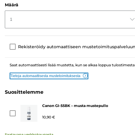
Määrä
1
Rekisteröidy automaattiseen mustetoimituspalveluu
Saat automaattisesti lisää mustetta, kun se alkaa loppua tulostimesta
Tietoja automaattisesta mustetoimituksesta
Suosittelemme
Canon GI-55BK – musta mustepullo
10,90 €
Saatavana verkkokaupasta