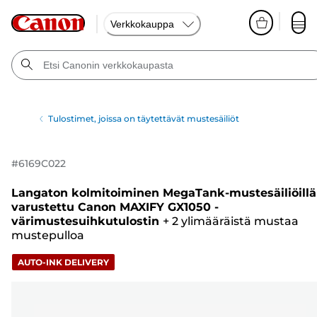
Verkkokauppa
Tulostimet, joissa on täytettävät mustesäiliöt
#
6169C022
Langaton kolmitoiminen MegaTank-mustesäiliöillä
varustettu Canon MAXIFY GX1050 -
värimustesuihkutulostin
+
2 ylimääräistä mustaa
mustepulloa
AUTO-INK DELIVERY