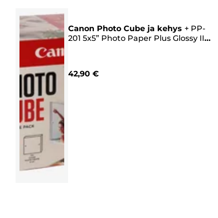
Canon Photo Cube ja kehys
+
PP-
201 5x5” Photo Paper Plus Glossy II
(40 arkkia) – Creative Pack,
vaaleanpunainen
42,90 €