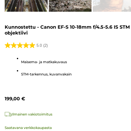
Kunnostettu - Canon EF-S 10-18mm f/4.5-5.6 IS STM 
objektiivi
5.0
(2)
5.0/5
tähteä.
Maisema- ja matkakuvaus
2
arvostelua
STM-tarkennus, kuvanvakain
199,00 €
Ilmainen vakiotoimitus
Saatavana verkkokaupasta