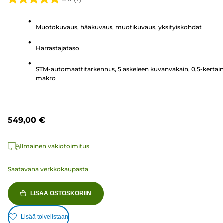
5.0/5
tähteä.
Muotokuvaus, hääkuvaus, muotikuvaus, yksityiskohdat
1
arvostelu
Harrastajataso
STM-automaattitarkennus, 5 askeleen kuvanvakain, 0,5-kertai
makro
549,00 €
Ilmainen vakiotoimitus
Saatavana verkkokaupasta
LISÄÄ OSTOSKORIIN
Lisää toivelistaan