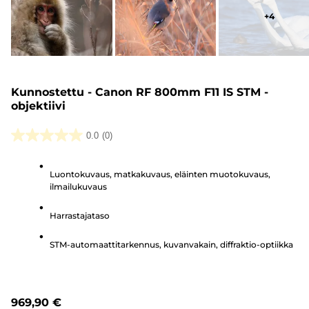
+
4
Kunnostettu - Canon RF 800mm F11 IS STM -
objektiivi
0.0
(0)
0.0/5
tähteä.
Luontokuvaus, matkakuvaus, eläinten muotokuvaus,
ilmailukuvaus
Harrastajataso
STM-automaattitarkennus, kuvanvakain, diffraktio-optiikka
969,90 €