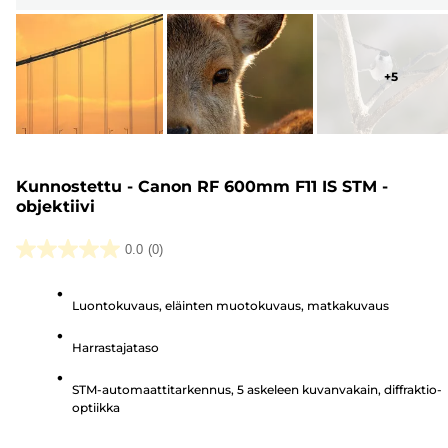
+
5
Kunnostettu - Canon RF 600mm F11 IS STM -
objektiivi
0.0
(0)
0.0/5
tähteä.
Luontokuvaus, eläinten muotokuvaus, matkakuvaus
Harrastajataso
STM-automaattitarkennus, 5 askeleen kuvanvakain, diffraktio-
optiikka