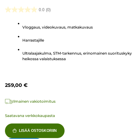
0.0
(0)
0.0/5
tähteä.
Vloggaus, videokuvaus, matkakuvaus
Harrastajille
Ultralaajakulma, STM-tarkennus, erinomainen suorituskyky
heikossa valaistuksessa
259,00 €
Ilmainen vakiotoimitus
Saatavana verkkokaupasta
LISÄÄ OSTOSKORIIN