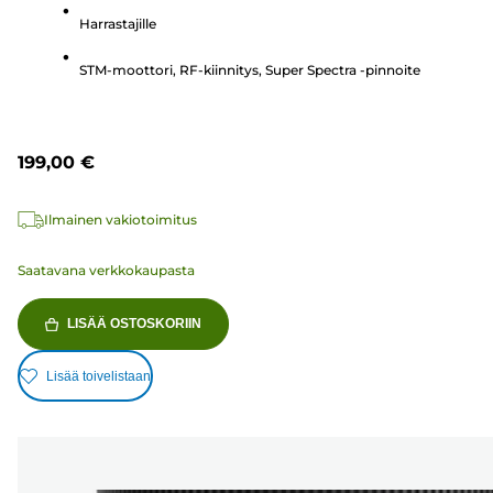
arvostelua
Harrastajille
STM-moottori, RF-kiinnitys, Super Spectra -pinnoite
199,00 €
Ilmainen vakiotoimitus
Saatavana verkkokaupasta
LISÄÄ OSTOSKORIIN
Lisää toivelistaan