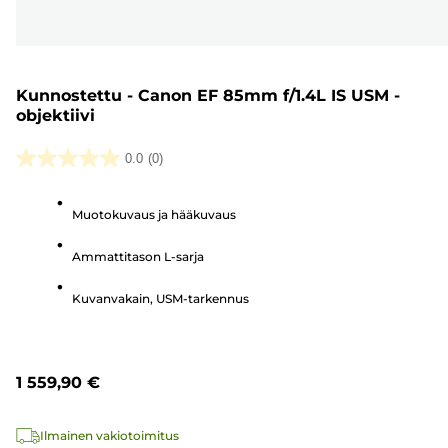
Kunnostettu - Canon EF 85mm f/1.4L IS USM -
objektiivi
0.0
(0)
0.0/5
tähteä.
Muotokuvaus ja hääkuvaus
Ammattitason L-sarja
Kuvanvakain, USM-tarkennus
1 559,90 €
Ilmainen vakiotoimitus