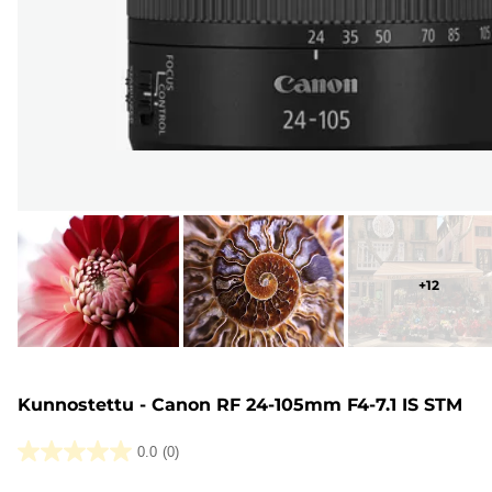
+
12
Kunnostettu - Canon RF 24-105mm F4-7.1 IS STM
0.0
(0)
0.0/5
tähteä.