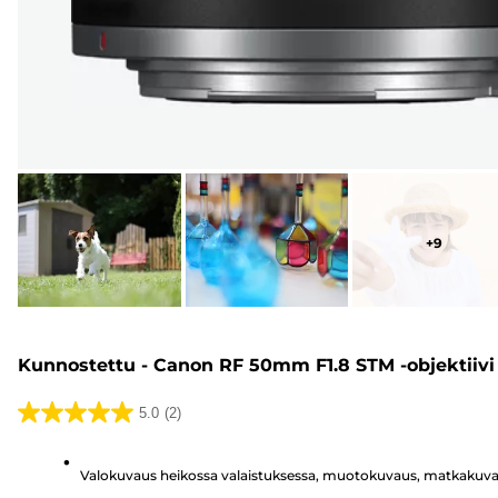
+
9
Kunnostettu - Canon RF 50mm F1.8 STM -objektiivi
5.0
(2)
5.0/5
tähteä.
Valokuvaus heikossa valaistuksessa, muotokuvaus, matkakuv
2