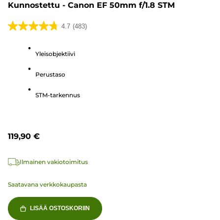
Kunnostettu - Canon EF 50mm f/1.8 STM
4.7
(483)
4.7/5
tähteä.
Yleisobjektiivi
483
arvostelua
Perustaso
STM-tarkennus
119,90 €
Ilmainen vakiotoimitus
Saatavana verkkokaupasta
LISÄÄ OSTOSKORIIN