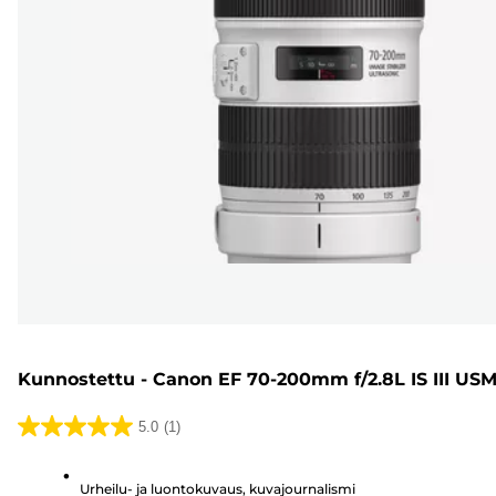
Kunnostettu - Canon EF 70-200mm f/2.8L IS III US
5.0
(1)
5.0/5
tähteä.
Urheilu- ja luontokuvaus, kuvajournalismi
1