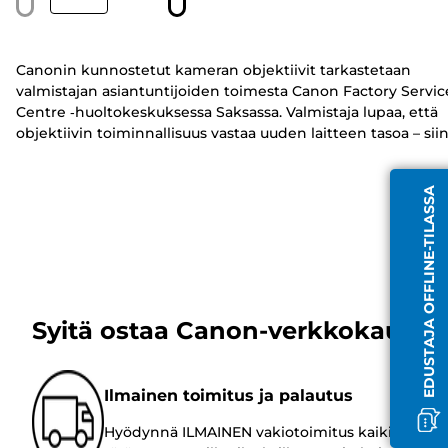
Canonin kunnostetut kameran objektiivit tarkastetaan
valmistajan asiantuntijoiden toimesta Canon Factory Servic
Centre ‑huoltokeskuksessa Saksassa. Valmistaja lupaa, että
objektiivin toiminnallisuus vastaa uuden laitteen tasoa – sii
voi olla vähäisiä käytön jälkiä, joilla ei ole vaikutusta optisee
tai mekaaniseen toimintaan.
EDUSTAJA OFFLINE-TILASSA
Syitä ostaa Canon-verkkokaupas
Ilmainen toimitus ja palautus
Hyödynnä ILMAINEN vakiotoimitus kaikille 30 €: