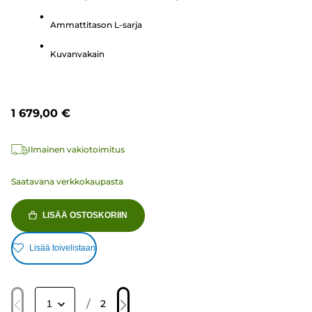
arvostelu
Ammattitason L-sarja
Kuvanvakain
1 679,00 €
Ilmainen vakiotoimitus
Saatavana verkkokaupasta
LISÄÄ OSTOSKORIIN
Lisää toivelistaan
/
2