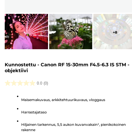
+
8
Kunnostettu - Canon RF 15-30mm F4.5-6.3 IS STM -
objektiivi
0.0
(0)
0.0/5
tähteä.
Maisemakuvaus, arkkitehtuurikuvaus, vloggaus
Harrastajataso
Hiljainen tarkennus, 5,5 aukon kuvanvakain¹, pienikokoinen
rakenne