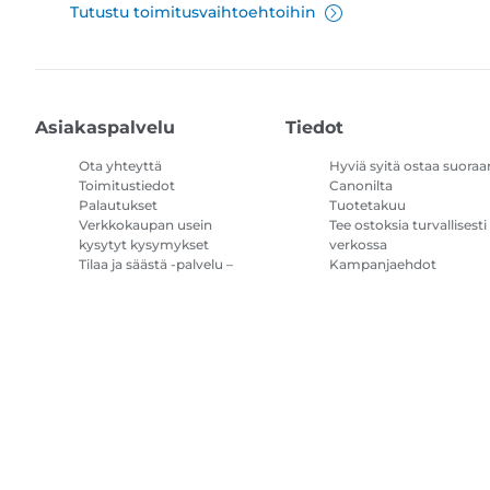
Tutustu toimitusvaihtoehtoihin
Asiakaspalvelu
Tiedot
Ota yhteyttä
Hyviä syitä ostaa suoraa
Toimitustiedot
Canonilta
Palautukset
Tuotetakuu
Verkkokaupan usein
Tee ostoksia turvallisesti
kysytyt kysymykset
verkossa
Tilaa ja säästä -palvelu –
Kampanjaehdot
kysymykset ja vastaukset
Tulostimen
mustetilauksen
käyttöehdot
Sivustokartta
Myyntiehdot
Tietosuojakäytäntö
Tietoa evästeistä
Evä