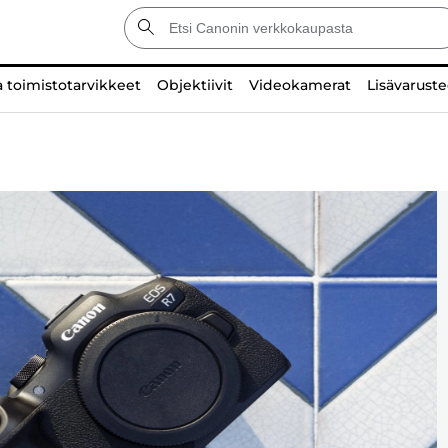
a toimistotarvikkeet
Objektiivit
Videokamerat
Lisävaruste