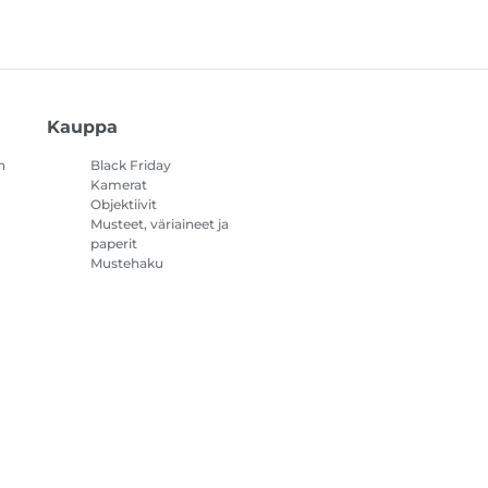
Kauppa
n
Black Friday
Kamerat
Objektiivit
Musteet, väriaineet ja
paperit
Mustehaku
Tulostimet
Videokamerat
Lisävarusteet ja
oheistuotteet
Myydyimmät
steasetukset