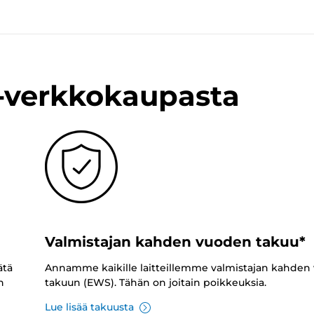
n-verkkokaupasta
Valmistajan kahden vuoden takuu*
ätä
Annamme kaikille laitteillemme valmistajan kahden
n
takuun (EWS). Tähän on joitain poikkeuksia.
Lue lisää takuusta