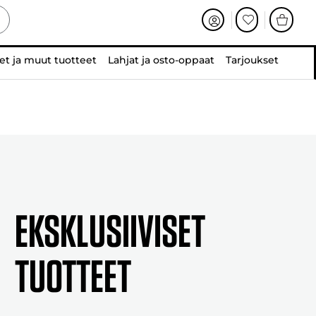
et ja muut tuotteet
Lahjat ja osto-oppaat
Tarjoukset
EKSKLUSIIVISET
TUOTTEET