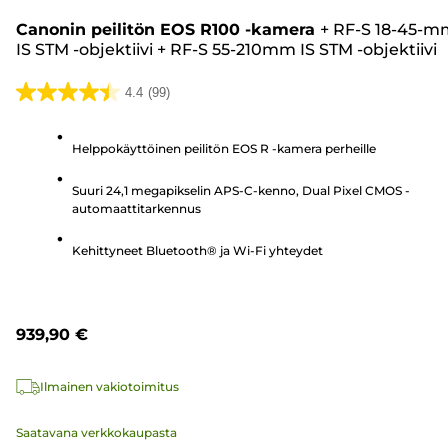
Canonin peilitön EOS R100 -kamera
+
RF-S 18-45-m
IS STM -objektiivi
+
RF-S 55-210mm IS STM -objektiivi
4.4
(99)
4.4/5
tähteä.
Helppokäyttöinen peilitön EOS R -kamera perheille
99
arvostelua
Suuri 24,1 megapikselin APS-C-kenno, Dual Pixel CMOS -
automaattitarkennus
Kehittyneet Bluetooth® ja Wi-Fi yhteydet
939,90 €
Ilmainen vakiotoimitus
Saatavana verkkokaupasta