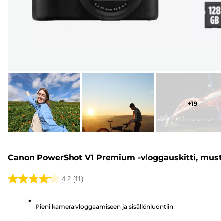
+
19
Canon PowerShot V1 Premium -vloggauskitti, mus
4.2
(11)
4.2/5
tähteä.
Pieni kamera vloggaamiseen ja sisällönluontiin
11
arvostelua