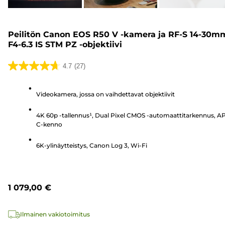
Peilitön Canon EOS R50 V -kamera ja RF-S 14-30m
F4-6.3 IS STM PZ -objektiivi
4.7
(27)
4.7/5
tähteä.
Videokamera, jossa on vaihdettavat objektiivit
27
arvostelua
4K 60p -tallennus¹, Dual Pixel CMOS -automaattitarkennus, A
C-kenno
6K-ylinäytteistys, Canon Log 3, Wi-Fi
1 079,00 €
Ilmainen vakiotoimitus