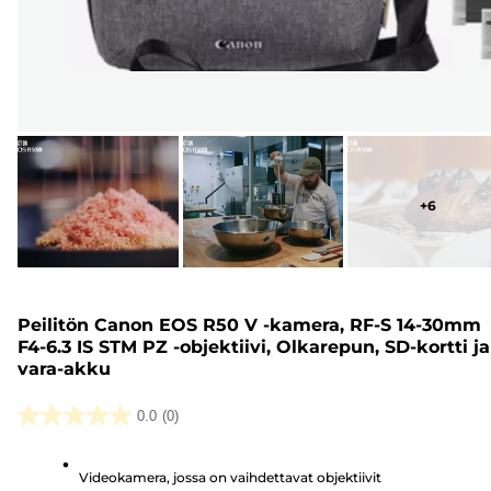
+
6
Peilitön Canon EOS R50 V -kamera, RF-S 14-30mm
F4-6.3 IS STM PZ -objektiivi, Olkarepun, SD-kortti ja
vara-akku
0.0
(0)
0.0/5
tähteä.
Videokamera, jossa on vaihdettavat objektiivit