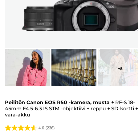
+
8
Peilitön Canon EOS R50 -kamera, musta
+
RF-S 18-
45mm F4.5-6.3 IS STM -objektiivi
+
reppu
+
SD-kortti
+
vara-akku
4.6
(236)
4.6/5