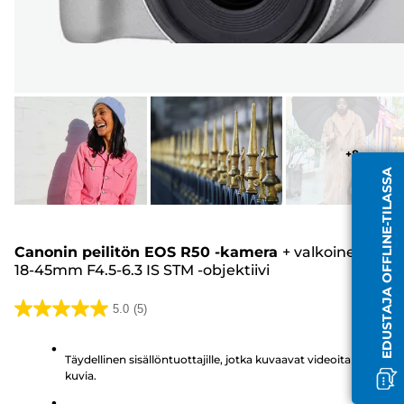
+
8
EDUSTAJA OFFLINE-TILASSA
Canonin peilitön EOS R50 -kamera
+
valkoinen RF-S
18-45mm F4.5-6.3 IS STM -objektiivi
5.0
(5)
5.0/5
tähteä.
Täydellinen sisällöntuottajille, jotka kuvaavat videoita ja still-
5
kuvia.
arvostelua