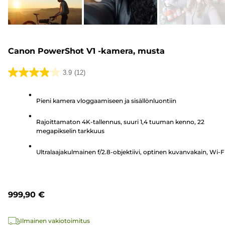
Canon PowerShot V1 -kamera, musta
3.9
(12)
3.9/5
tähteä.
Pieni kamera vloggaamiseen ja sisällönluontiin
12
arvostelua
Rajoittamaton 4K-tallennus, suuri 1,4 tuuman kenno, 22
megapikselin tarkkuus
Ultralaajakulmainen f/2.8-objektiivi, optinen kuvanvakain, Wi-F
999,90 €
Ilmainen vakiotoimitus