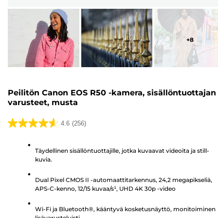
+
8
Peilitön Canon EOS R50 -kamera, sisällöntuottajan
varusteet, musta
4.6
(256)
4.6/5
tähteä.
Täydellinen sisällöntuottajille, jotka kuvaavat videoita ja still-
256
kuvia.
arvostelua
Dual Pixel CMOS II -automaattitarkennus, 24,2 megapikseliä,
APS-C-kenno, 12/15 kuvaa/s¹, UHD 4K 30p -video
Wi-Fi ja Bluetooth®, kääntyvä kosketusnäyttö, monitoiminen
lisävarusteluisti