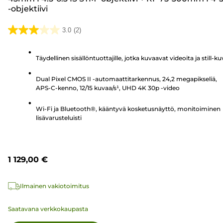
-objektiivi
3.0
(2)
3.0/5
tähteä.
Täydellinen sisällöntuottajille, jotka kuvaavat videoita ja still-ku
2
arvostelua
Dual Pixel CMOS II -automaattitarkennus, 24,2 megapikseliä,
APS-C-kenno, 12/15 kuvaa/s¹, UHD 4K 30p -video
Wi-Fi ja Bluetooth®, kääntyvä kosketusnäyttö, monitoiminen
lisävarusteluisti
1 129,00 €
Ilmainen vakiotoimitus
Saatavana verkkokaupasta