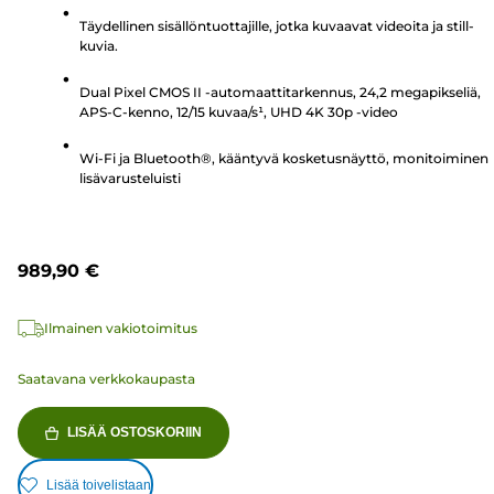
tähteä.
Täydellinen sisällöntuottajille, jotka kuvaavat videoita ja still-
236
kuvia.
arvostelua
Dual Pixel CMOS II -automaattitarkennus, 24,2 megapikseliä,
APS-C-kenno, 12/15 kuvaa/s¹, UHD 4K 30p -video
Wi-Fi ja Bluetooth®, kääntyvä kosketusnäyttö, monitoiminen
lisävarusteluisti
989,90 €
Ilmainen vakiotoimitus
Saatavana verkkokaupasta
LISÄÄ OSTOSKORIIN
Lisää toivelistaan