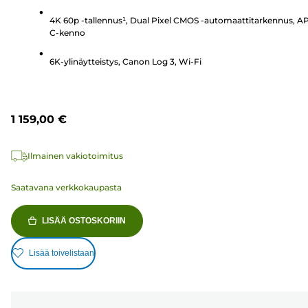
4K 60p -tallennus¹, Dual Pixel CMOS -automaattitarkennus, A
C-kenno
6K-ylinäytteistys, Canon Log 3, Wi-Fi
1 159,00 €
Ilmainen vakiotoimitus
Saatavana verkkokaupasta
LISÄÄ OSTOSKORIIN
Lisää toivelistaan