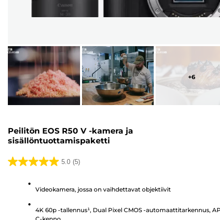
+
6
Peilitön EOS R50 V -kamera ja
sisällöntuottamispaketti
5.0
(5)
5.0/5
tähteä.
Videokamera, jossa on vaihdettavat objektiivit
5
arvostelua
4K 60p -tallennus¹, Dual Pixel CMOS -automaattitarkennus, A
C-kenno