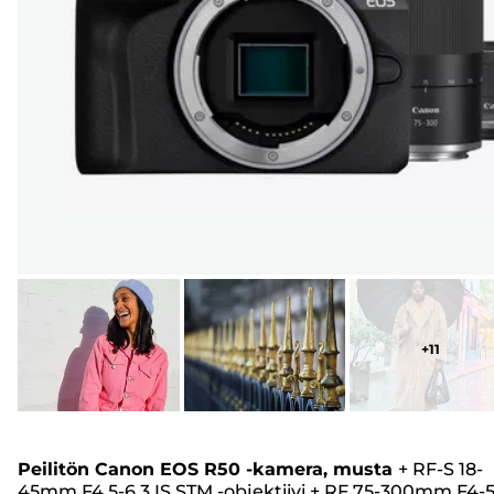
+
11
Peilitön Canon EOS R50 -kamera, musta
+
RF-S 18-
45mm F4.5-6.3 IS STM -objektiivi
+
RF 75-300mm F4-5