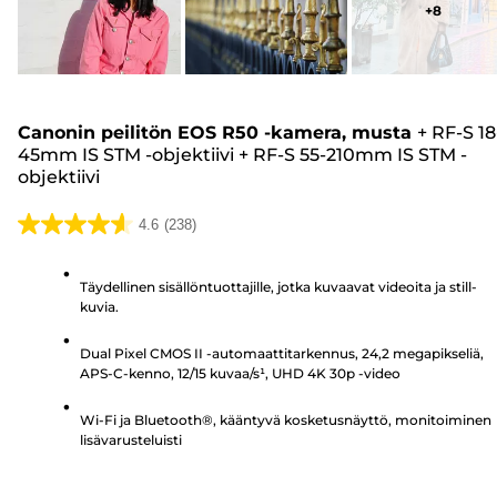
+
8
Canonin peilitön EOS R50 -kamera, musta
+
RF-S 18
45mm IS STM -objektiivi
+
RF-S 55-210mm IS STM -
objektiivi
4.6
(238)
4.6/5
tähteä.
Täydellinen sisällöntuottajille, jotka kuvaavat videoita ja still-
238
kuvia.
arvostelua
Dual Pixel CMOS II -automaattitarkennus, 24,2 megapikseliä,
APS-C-kenno, 12/15 kuvaa/s¹, UHD 4K 30p -video
Wi-Fi ja Bluetooth®, kääntyvä kosketusnäyttö, monitoiminen
lisävarusteluisti