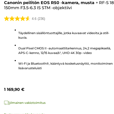
Canonin peilitön EOS R50 -kamera, musta
+
RF-S 18
150mm F3.5-6.3 IS STM -objektiivi
4.6
(236)
4.6/5
tähteä.
Täydellinen sisällöntuottajille, jotka kuvaavat videoita ja still-
236
kuvia.
arvostelua
Dual Pixel CMOS II -automaattitarkennus, 24,2 megapikseliä,
APS-C-kenno, 12/15 kuvaa/s¹, UHD 4K 30p -video
Wi-Fi ja Bluetooth®, kääntyvä kosketusnäyttö, monitoiminen
lisävarusteluisti
1 169,90 €
Ilmainen vakiotoimitus