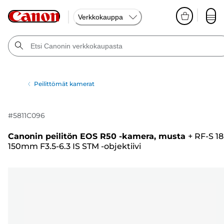
Verkkokauppa
Peilittömät kamerat
#
5811C096
Canonin peilitön EOS R50 -kamera, musta
+
RF-S 18
150mm F3.5-6.3 IS STM -objektiivi