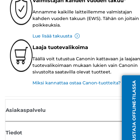
Valmistajan kahden vuoden takuu*
Annamme kaikille laitteillemme valmistajan
kahden vuoden takuun (EWS). Tähän on joitain
poikkeuksia.
Lue lisää takuusta
Laaja tuotevalikoima
Täällä voit tutustua Canonin kattavaan ja laajaa
tuotevalikoimaan mukaan lukien vain Canonin
sivustolta saatavilla olevat tuotteet.
Miksi kannattaa ostaa Canon-tuotteita?
EDUSTAJA OFFLINE-TILASSA
Asiakaspalvelu
Tiedot