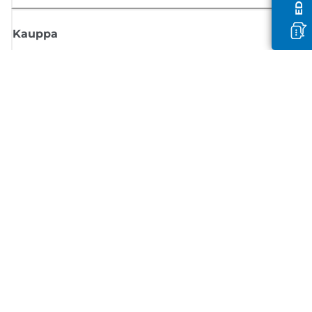
Kauppa
Tilaa Canon-uutiset
Saat sähköpostiisi säännöllisesti päivityksiä uusista tuotteista, hyödyllisi
vinkkejä ja tarjouksia
REKISTERÖIDY
Myyntiehdot
Tietosuojakäytäntö
Tietoa evästeistä
Evästeasetukset