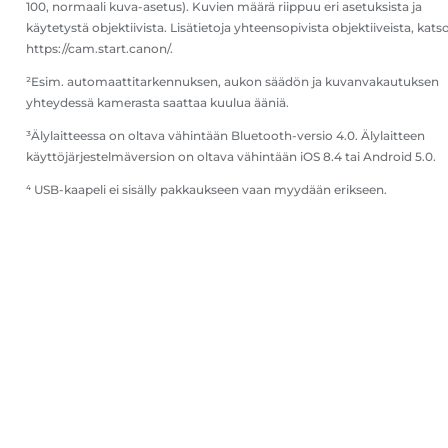
100, normaali kuva-asetus). Kuvien määrä riippuu eri asetuksista ja
käytetystä objektiivista. Lisätietoja yhteensopivista objektiiveista, kats
https://cam.start.canon/.
²Esim. automaattitarkennuksen, aukon säädön ja kuvanvakautuksen
yhteydessä kamerasta saattaa kuulua ääniä.
³Älylaitteessa on oltava vähintään Bluetooth-versio 4.0. Älylaitteen
käyttöjärjestelmäversion on oltava vähintään iOS 8.4 tai Android 5.0.
⁴ USB-kaapeli ei sisälly pakkaukseen vaan myydään erikseen.