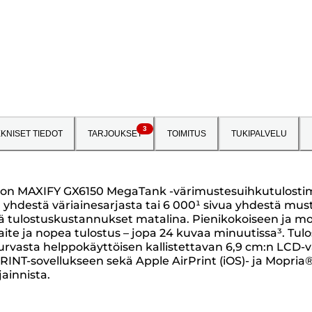
3
KNISET TIEDOT
TARJOUKSET
TOIMITUS
TUKIPALVELU
Canon MAXIFY GX6150 MegaTank -värimustesuihkutulostime
a yhdestä väriainesarjasta tai 6 000¹ sivua yhdestä mus
ä tulostuskustannukset matalina. Pienikokoiseen ja mo
te ja nopea tulostus – jopa 24 kuvaa minuutissa³. Tulost
turvasta helppokäyttöisen kallistettavan 6,9 cm:n LCD-vä
NT-sovellukseen sekä Apple AirPrint (iOS)- ja Mopria®
ainnista.