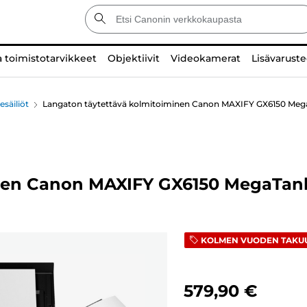
a toimistotarvikkeet
Objektiivit
Videokamerat
Lisävaruste
esäiliöt
Langaton täytettävä kolmitoiminen Canon MAXIFY GX6150 Mega
nen Canon MAXIFY GX6150 MegaTank
KOLMEN VUODEN TAKU
579,90 €