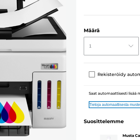
Määrä
1
Rekisteröidy auto
Saat automaattisesti lisää 
Tietoja automaattisesta muste
Suosittelemme
Musta Ca