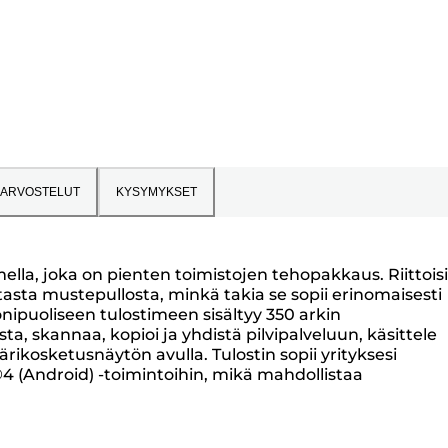
ARVOSTELUT
KYSYMYKSET
lla, joka on pienten toimistojen tehopakkaus. Riittois
tasta mustepullosta, minkä takia se sopii erinomaisesti
nipuoliseen tulostimeen sisältyy 350 arkin
a, skannaa, kopioi ja yhdistä pilvipalveluun, käsittele
rikosketusnäytön avulla. Tulostin sopii yrityksesi
4 (Android) -toimintoihin, mikä mahdollistaa