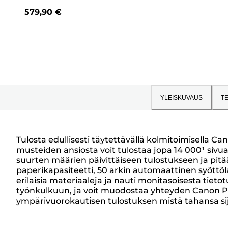
tähteä.
579,90 €
14
arvostelua
YLEISKUVAUS
TE
Tulosta edullisesti täytettävällä kolmitoimisella 
musteiden ansiosta voit tulostaa jopa 14 000¹ sivu
Yleiskuvaus
suurten määrien päivittäiseen tulostukseen ja pitä
paperikapasiteetti, 50 arkin automaattinen syöttölai
erilaisia materiaaleja ja nauti monitasoisesta tieto
työnkulkuun, ja voit muodostaa yhteyden Canon PRI
ympärivuorokautisen tulostuksen mistä tahansa sij