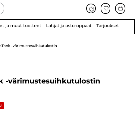
et ja muut tuotteet
Lahjat ja osto-oppaat
Tarjoukset
Tank -värimustesuihkutulostin
 -värimustesuihkutulostin
U