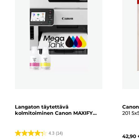
Langaton täytettävä
Canon
kolmitoiminen Canon MAXIFY
201 5x
GX6150 MegaTank -
(40 ar
värimustesuihkutulostin
vaale
4.3
(14)
42,90 
4.3/5