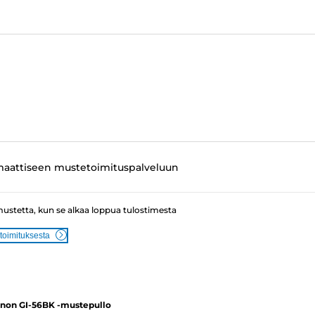
maattiseen mustetoimituspalveluun
mustetta, kun se alkaa loppua tulostimesta
toimituksesta
non GI-56BK -mustepullo