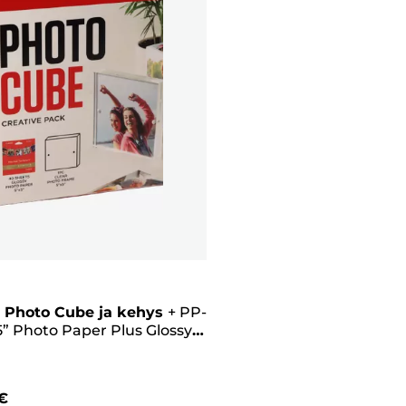
 Photo Cube ja kehys
+
PP-
5” Photo Paper Plus Glossy II
kkia) – Creative Pack,
anpunainen
€