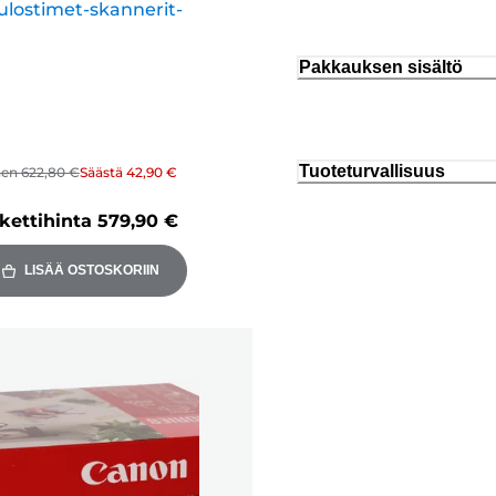
ulostimet-skannerit-
Pakkauksen sisältö
Tuoteturvallisuus
nen
622,80 €
Säästä
42,90 €
kettihinta
579,90 €
LISÄÄ OSTOSKORIIN