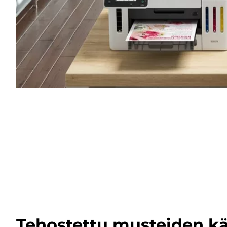
Tehostettu musteiden kä