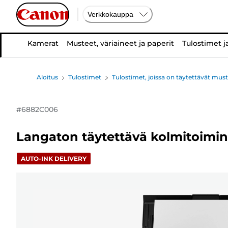
Verkkokauppa
Kamerat
Musteet, väriaineet ja paperit
Tulostimet j
Aloitus
Tulostimet
Tulostimet, joissa on täytettävät must
#
6882C006
Langaton täytettävä kolmitoimi
AUTO-INK DELIVERY