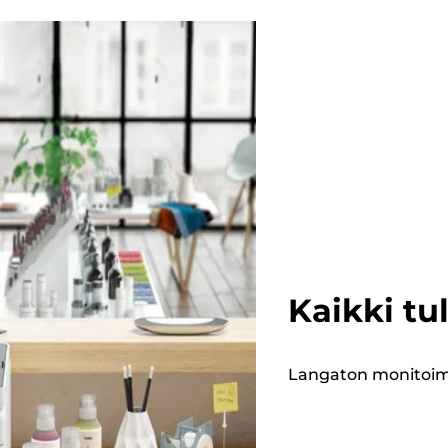
Kaikki tu
Langaton monitoimit