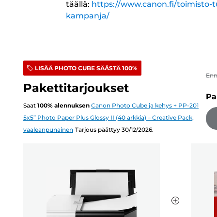
täällä:
https://www.canon.fi/toimisto-t
kampanja/
LISÄÄ PHOTO CUBE SÄÄSTÄ 100%
En
Pakettitarjoukset
Pa
Saat
100
%
alennuksen
Canon Photo Cube ja kehys + PP-201
5x5” Photo Paper Plus Glossy II (40 arkkia) – Creative Pack,
vaaleanpunainen
Tarjous päättyy 30/12/2026.