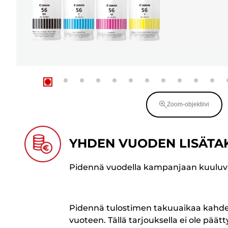
Zoom-objektiivi
YHDEN VUODEN LISÄTA
Pidennä vuodella kampanjaan kuuluv
Pidennä tulostimen takuuaikaa kahd
vuoteen. Tällä tarjouksella ei ole päät