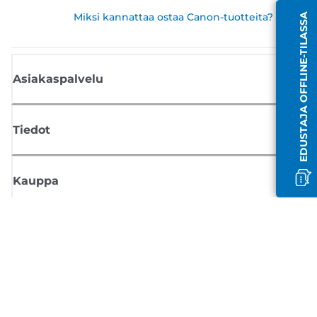
Miksi kannattaa ostaa Canon-tuotteita?
EDUSTAJA OFFLINE-TILASSA
Asiakaspalvelu
Tiedot
Kauppa
Tilaa Canon-uutiset
Saat sähköpostiisi säännöllisesti päivityksiä uusista tuotteista, hyödyllisi
vinkkejä ja tarjouksia
REKISTERÖIDY