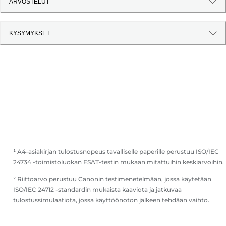
ARVOSTELUT
KYSYMYKSET
¹ A4-asiakirjan tulostusnopeus tavalliselle paperille perustuu ISO/IEC
24734 -toimistoluokan ESAT-testin mukaan mitattuihin keskiarvoihin.
² Riittoarvo perustuu Canonin testimenetelmään, jossa käytetään
ISO/IEC 24712 -standardin mukaista kaaviota ja jatkuvaa
tulostussimulaatiota, jossa käyttöönoton jälkeen tehdään vaihto.