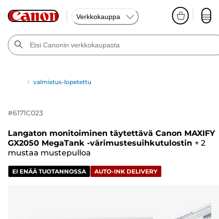
Verkkokauppa
valmistus-lopetettu
#
6171C023
Langaton monitoiminen täytettävä Canon MAXIFY
GX2050 MegaTank -värimustesuihkutulostin
+
2
mustaa mustepulloa
EI ENÄÄ TUOTANNOSSA
AUTO-INK DELIVERY