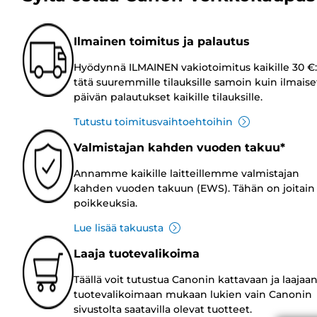
Ilmainen toimitus ja palautus
Hyödynnä ILMAINEN vakiotoimitus kaikille 30 €:
tätä suuremmille tilauksille samoin kuin ilmaise
päivän palautukset kaikille tilauksille.
Tutustu toimitusvaihtoehtoihin
Valmistajan kahden vuoden takuu*
Annamme kaikille laitteillemme valmistajan
kahden vuoden takuun (EWS). Tähän on joitain
poikkeuksia.
Lue lisää takuusta
Laaja tuotevalikoima
Täällä voit tutustua Canonin kattavaan ja laajaa
tuotevalikoimaan mukaan lukien vain Canonin
sivustolta saatavilla olevat tuotteet.