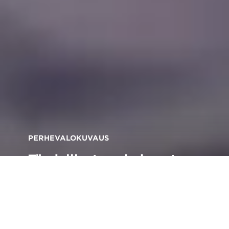
PERHEVALOKUVAUS
Täydelliset perhekuvat
Canon EOS 250D -
kameralla