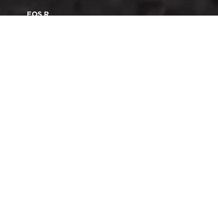
EOS R
Yhdistä, lataa ja jaa missä
tahansa
M
onipuolisen ja joustavan Cronuksen
uusimmilla yhteystoiminnoilla voit jakaa
kuviasi toisiin laitteisiin. Tärkeiden töiden
lähettäminen ja varmuuskopioiminen on
helppoa, ja voit lisätä kuviin sijaintitietoja käden
käänteessä.