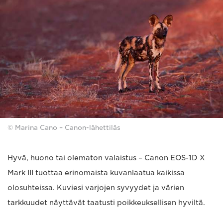
© Marina Cano – Canon-lähettiläs
Hyvä, huono tai olematon valaistus – Canon EOS-1D X
Mark III tuottaa erinomaista kuvanlaatua kaikissa
olosuhteissa. Kuviesi varjojen syvyydet ja värien
tarkkuudet näyttävät taatusti poikkeuksellisen hyviltä.