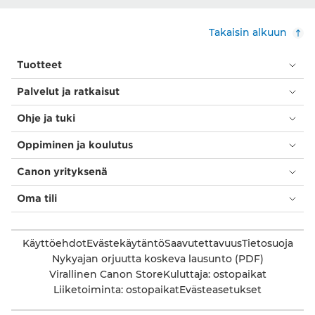
Takaisin alkuun
Tuotteet
Palvelut ja ratkaisut
Ohje ja tuki
Oppiminen ja koulutus
Canon yrityksenä
Oma tili
Käyttöehdot
Evästekäytäntö
Saavutettavuus
Tietosuoja
Nykyajan orjuutta koskeva lausunto (PDF)
Virallinen Canon Store
Kuluttaja: ostopaikat
Liiketoiminta: ostopaikat
Evästeasetukset