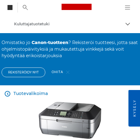
Canon Logo, back to
Kuluttajatuotetuki
Vaihd
Canon
Omistatko jo
Canon-tuotteen
? Rekisteröi tuotteesi, jotta saat
ohjelmistopäivityksiä ja mukautettuja vinkkejä sekä voit
hyödyntää erikoistarjouksia
OHITA
REKISTERÖIDY NYT
Tuotevalikoima

KYSELY