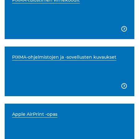
PIXMA-tulostimen virhekoodit

PIXMA-ohjelmistojen ja -sovellusten kuvaukset

Apple AirPrint -opas