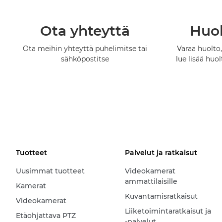
Ota yhteyttä
Huol
Ota meihin yhteyttä puhelimitse tai
Varaa huolto,
sähköpostitse
lue lisää huo
Tuotteet
Palvelut ja ratkaisut
Uusimmat tuotteet
Videokamerat
ammattilaisille
Kamerat
Kuvantamisratkaisut
Videokamerat
Liiketoimintaratkaisut ja
Etäohjattava PTZ
-palvelut