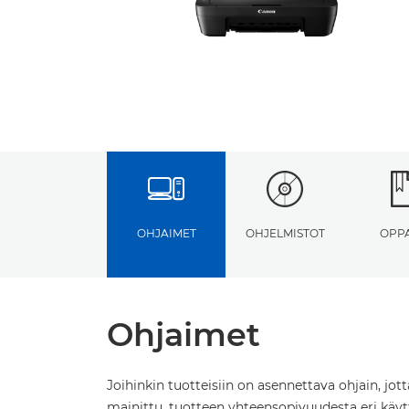
OHJAIMET
OHJELMISTOT
OPP
Ohjaimet
Joihinkin tuotteisiin on asennettava ohjain, jot
mainittu, tuotteen yhteensopivuudesta eri käytt