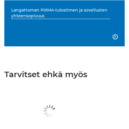
Langattoman PIXMA-tulostimen ja sovellusten
yhteensopivuus

Tarvitset ehkä myös