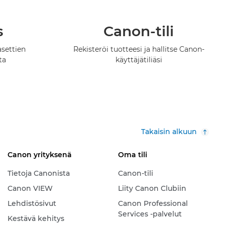
s
Canon-tili
asettien
Rekisteröi tuotteesi ja hallitse Canon-
ta
käyttäjätiliäsi
Takaisin alkuun
Canon yrityksenä
Oma tili
Tietoja Canonista
Canon-tili
Canon VIEW
Liity Canon Clubiin
Lehdistösivut
Canon Professional
Services -palvelut
Kestävä kehitys