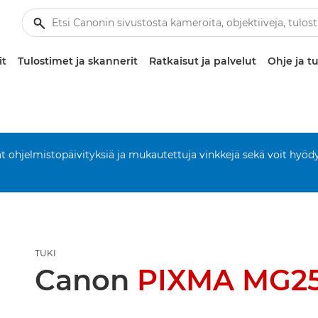
it
Tulostimet ja skannerit
Ratkaisut ja palvelut
Ohje ja tu
aat ohjelmistopäivityksiä ja mukautettuja vinkkejä sekä voit hyöd
TUKI
Canon
PIXMA MG2