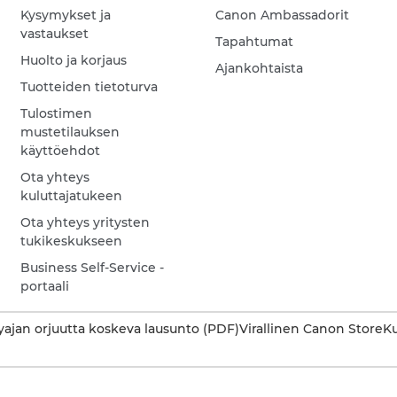
Kysymykset ja
Canon Ambassadorit
vastaukset
Tapahtumat
Huolto ja korjaus
Ajankohtaista
Tuotteiden tietoturva
Tulostimen
mustetilauksen
käyttöehdot
Ota yhteys
kuluttajatukeen
Ota yhteys yritysten
tukikeskukseen
Business Self-Service -
portaali
ajan orjuutta koskeva lausunto (PDF)
Virallinen Canon Store
Ku