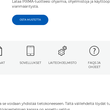
Lataa PIXMA-tuotteesi ohjaimia, ohjelmistoja ja käyttöop
vianmääritystä.
OSTA MUSTETTA
AAT
SOVELLUKSET
LAITEOHJELMISTO
FAQS JA
OHJEET
ta se voidaan yhdistää tietokoneeseen. Tältä välilehdeltä löydät tu
öjärjestelmien kanssa on annettu selitys.