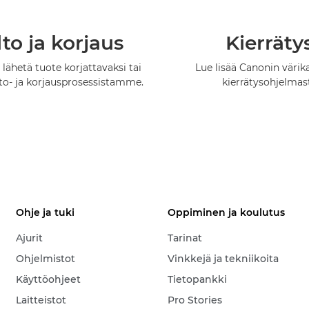
to ja korjaus
Kierräty
 lähetä tuote korjattavaksi tai
Lue lisää Canonin värik
lto- ja korjausprosessistamme.
kierrätysohjelmas
Ohje ja tuki
Oppiminen ja koulutus
Ajurit
Tarinat
Ohjelmistot
Vinkkejä ja tekniikoita
Käyttöohjeet
Tietopankki
Laitteistot
Pro Stories