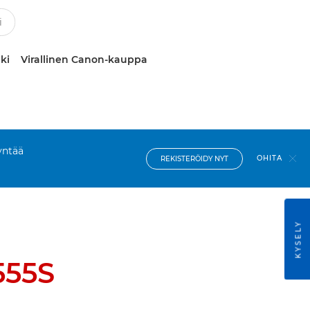
ki
Virallinen Canon-kauppa
yntää
OHITA
REKISTERÖIDY NYT
KYSELY
555S