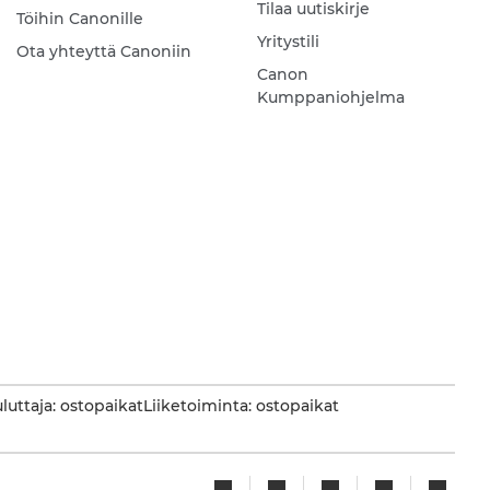
Tilaa uutiskirje
Töihin Canonille
Yritystili
Ota yhteyttä Canoniin
Canon
Kumppaniohjelma
luttaja: ostopaikat
Liiketoiminta: ostopaikat