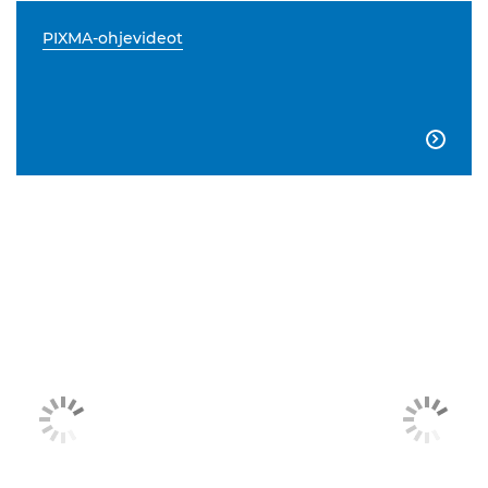
PIXMA-ohjevideot
