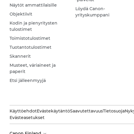
Näytöt ammattilaisille
Löydä Canon-
Objektiivit
yrityskumppani
Kodin ja pienyritysten
tulostimet
Toimistotulostimet
Tuotantotulostimet
Skannerit
Musteet, väriaineet ja
paperit
Etsi jälleenmyyjä
Käyttöehdot
Evästekäytäntö
Saavutettavuus
Tietosuoja
Nyky
Evästeasetukset
Canon Finland