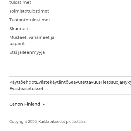
tulostimet
Toimistotulostimet
Tuotantotulostimet
Skannerit
Musteet, väriaineet ja
paperit
Etsi jälleenmyyjä
Käyttöehdot
Evästekäytäntö
Saavutettavuus
Tietosuoja
Nyky
Evästeasetukset
Canon Finland
Copyright 2026. Kaikki oikeudet pidätetään.