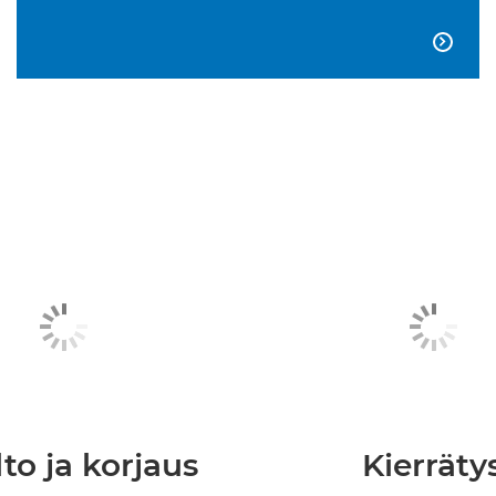

to ja korjaus
Kierräty