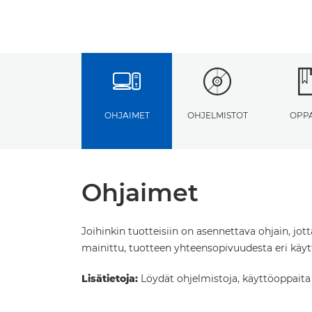
OHJAIMET
OHJELMISTOT
OPP
Ohjaimet
Joihinkin tuotteisiin on asennettava ohjain, jot
mainittu, tuotteen yhteensopivuudesta eri käytt
Lisätietoja:
Löydät ohjelmistoja, käyttöoppaita ja