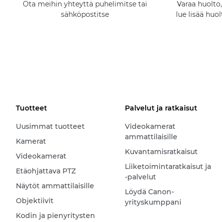
Ota meihin yhteyttä puhelimitse tai
Varaa huolto,
sähköpostitse
lue lisää huo
Tuotteet
Palvelut ja ratkaisut
Uusimmat tuotteet
Videokamerat
ammattilaisille
Kamerat
Kuvantamisratkaisut
Videokamerat
Liiketoimintaratkaisut ja
Etäohjattava PTZ
-palvelut
Näytöt ammattilaisille
Löydä Canon-
Objektiivit
yrityskumppani
Kodin ja pienyritysten