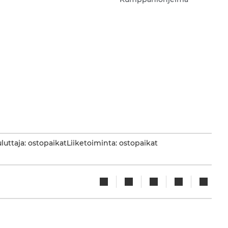
luttaja: ostopaikat
Liiketoiminta: ostopaikat