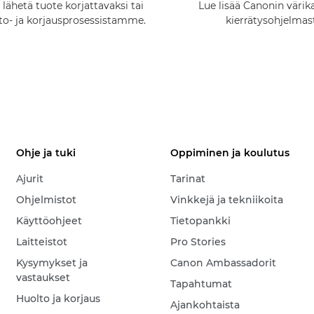
 lähetä tuote korjattavaksi tai
Lue lisää Canonin värik
lto- ja korjausprosessistamme.
kierrätysohjelmas
Ohje ja tuki
Oppiminen ja koulutus
Ajurit
Tarinat
Ohjelmistot
Vinkkejä ja tekniikoita
Käyttöohjeet
Tietopankki
Laitteistot
Pro Stories
Kysymykset ja
Canon Ambassadorit
vastaukset
Tapahtumat
Huolto ja korjaus
Ajankohtaista