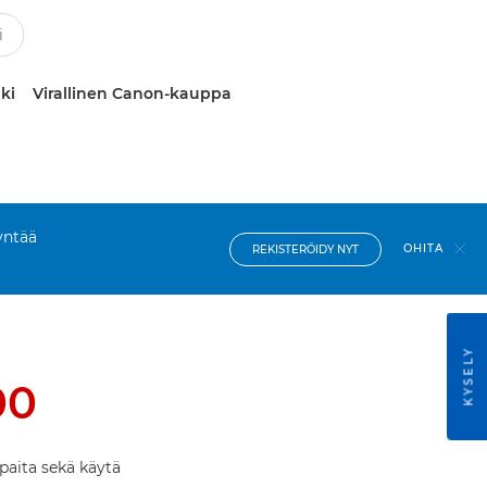
ki
Virallinen Canon-kauppa
yntää
OHITA
REKISTERÖIDY NYT
KYSELY
00
paita sekä käytä