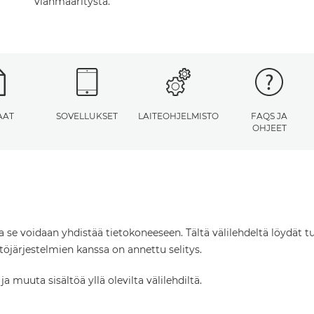
vianmääritystä.
AAT
SOVELLUKSET
LAITEOHJELMISTO
FAQS JA
OHJEET
ta se voidaan yhdistää tietokoneeseen. Tältä välilehdeltä löydät tu
öjärjestelmien kanssa on annettu selitys.
 muuta sisältöä yllä olevilta välilehdiltä.