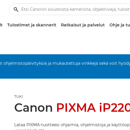
it
Tulostimet ja skannerit
Ratkaisut ja palvelut
Ohje ja tu
aat ohjelmistopäivityksiä ja mukautettuja vinkkejä sekä voit hyöd
TUKI
Canon
PIXMA iP22
Lataa PIXMA-tuotteesi ohjaimia, ohjelmistoja ja käyttöop