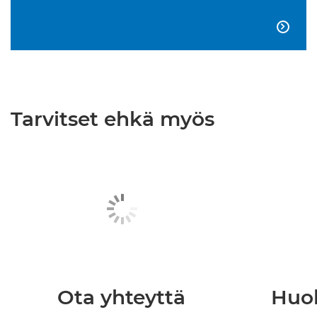

Tarvitset ehkä myös
Ota yhteyttä
Huol