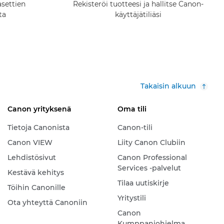
asettien
Rekisteröi tuotteesi ja hallitse Canon-
ta
käyttäjätiliäsi
Takaisin alkuun
Canon yrityksenä
Oma tili
Tietoja Canonista
Canon-tili
Canon VIEW
Liity Canon Clubiin
Lehdistösivut
Canon Professional
Services -palvelut
Kestävä kehitys
Tilaa uutiskirje
Töihin Canonille
Yritystili
Ota yhteyttä Canoniin
Canon
Kumppaniohjelma