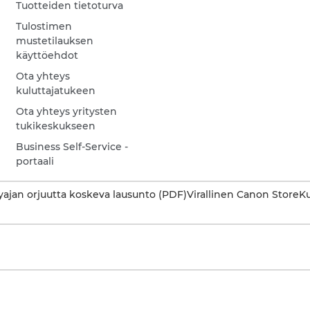
Tuotteiden tietoturva
Tulostimen
mustetilauksen
käyttöehdot
Ota yhteys
kuluttajatukeen
Ota yhteys yritysten
tukikeskukseen
Business Self-Service -
portaali
ajan orjuutta koskeva lausunto (PDF)
Virallinen Canon Store
Ku