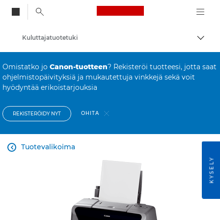
Canon Logo, back to
Kuluttajatuotetuki
Vaihd
Canon
Omistatko jo
Canon-tuotteen
? Rekisteröi tuotteesi, jotta saat
ohjelmistopäivityksiä ja mukautettuja vinkkejä sekä voit
hyödyntää erikoistarjouksia
OHITA
REKISTERÖIDY NYT
Tuotevalikoima

KYSELY