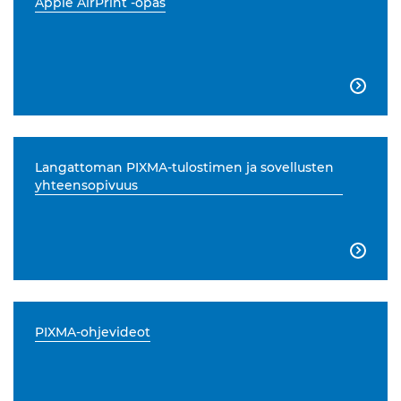
Apple AirPrint -opas

Langattoman PIXMA-tulostimen ja sovellusten
yhteensopivuus

PIXMA-ohjevideot