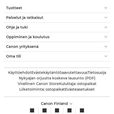
Tuotteet
Palvelut ja ratkaisut
Ohje ja tuki
Oppiminen ja koulutus
Canon yrityksenä
Oma tili
Käyttöehdot
Evästekäytäntö
Saavutettavuus
Tietosuoja
Nykyajan orjuutta koskeva lausunto (PDF)
Virallinen Canon Store
Kuluttaja: ostopaikat
Liiketoiminta: ostopaikat
Evästeasetukset
Canon Finland