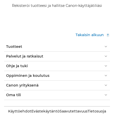
Rekisteröi tuotteesi ja hallitse Canon-käyttäjätiliäsi
Takaisin alkuun
Tuotteet
Palvelut ja ratkaisut
Ohje ja tuki
Oppiminen ja koulutus
Canon yrityksenä
Oma tili
Käyttöehdot
Evästekäytäntö
Saavutettavuus
Tietosuoja