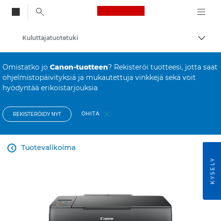
Canon Logo, back to
Kuluttajatuotetuki
Vaihd
Canon
Omistatko jo
Canon-tuotteen
? Rekisteröi tuotteesi, jotta saat
ohjelmistopäivityksiä ja mukautettuja vinkkejä sekä voit
hyödyntää erikoistarjouksia
OHITA
REKISTERÖIDY NYT
Tuotevalikoima

KYSELY