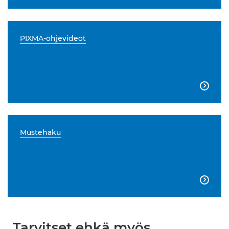
PIXMA-ohjevideot

Mustehaku

Tarvitset ehkä myös