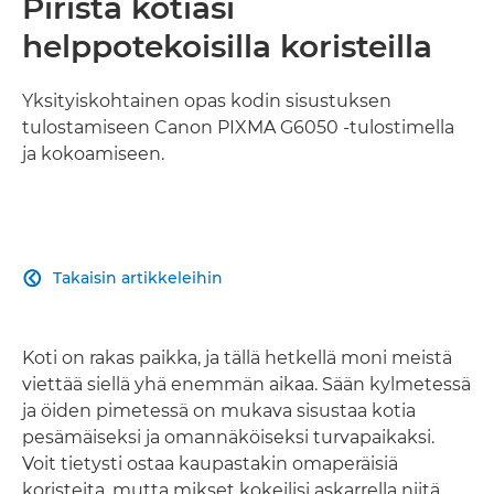
Piristä kotiasi
helppotekoisilla koristeilla
Yksityiskohtainen opas kodin sisustuksen
tulostamiseen Canon PIXMA G6050 -tulostimella
ja kokoamiseen.
Takaisin artikkeleihin

Koti on rakas paikka, ja tällä hetkellä moni meistä
viettää siellä yhä enemmän aikaa. Sään kylmetessä
ja öiden pimetessä on mukava sisustaa kotia
pesämäiseksi ja omannäköiseksi turvapaikaksi.
Voit tietysti ostaa kaupastakin omaperäisiä
koristeita, mutta mikset kokeilisi askarrella niitä