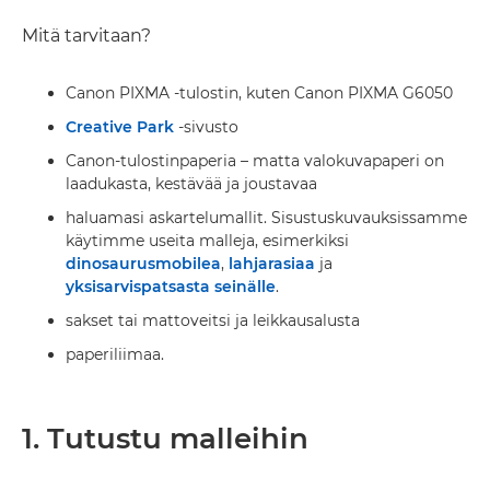
Mitä tarvitaan?
Canon PIXMA -tulostin, kuten Canon PIXMA G6050
Creative Park
-sivusto
Canon-tulostinpaperia – matta valokuvapaperi on
laadukasta, kestävää ja joustavaa
haluamasi askartelumallit. Sisustuskuvauksissamme
käytimme useita malleja, esimerkiksi
dinosaurusmobilea
,
lahjarasiaa
ja
yksisarvispatsasta seinälle
.
sakset tai mattoveitsi ja leikkausalusta
paperiliimaa.
1. Tutustu malleihin