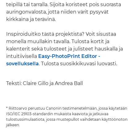
teipillä tai tarralla. Sijoita koristeet pois suorasta
auringonvalosta, jotta niiden värit pysyvät
kirkkaina ja terävinä.
Inspiroiduitko tästä projektista? Voit sisustaa
monella muullakin tavalla. Tulosta kortit ja
kalenterit sekä tulosteet ja julisteet hauskalla ja
intuitiivisella
Easy-PhotoPrint Editor -
sovelluksella
. Tulosta suosikkikuvasi luovasti.
Teksti: Claire Gillo ja Andrea Ball
* Riittoarvo perustuu Canonin testimenetelmään, jossa käytetään
ISO/IEC 29103-standardin mukaista kaaviota ja jatkuvaa
tulostussimulaatiota, jossa mustepullot vaihdetaan käyttöönoton
jälkeen.