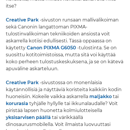
itse?
Creative Park
-sivuston runsaan mallivalikoiman
sekä Canonin langattoman PIXMA-
tulostinvalikoiman tekniikoiden ansiosta voit
askarrella kotiisi edullisesti. Tässä oppaassa on
käytetty
Canon PIXMA G6050
-tulostinta. Se on
suosittu kotitoimistoissa, mutta sitä voi käyttää
koko perheen tulostuskeskuksena, ja se on kätevä
apuväline askarteluun.
Creative Park
-sivustossa on monenlaisia
käytännöllisiä ja näyttäviä koristeita kaikkiin kodin
huoneisiin. Kokeile vaikka askarrella
maljakko
tai
korurasia
tyhjälle hyllylle tai ikkunalaudalle? Voit
piristää lapsen huonetta kolmiulotteisella
yksisarvisen päällä
tai värikkäällä
dinosaurusmobilella. Voit ilmaista luovuuttasi