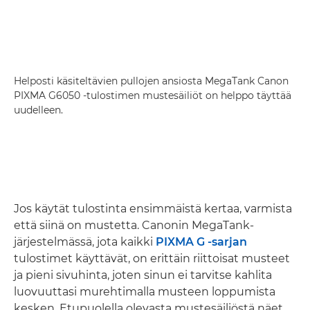
Helposti käsiteltävien pullojen ansiosta MegaTank Canon
PIXMA G6050 -tulostimen mustesäiliöt on helppo täyttää
uudelleen.
Jos käytät tulostinta ensimmäistä kertaa, varmista
että siinä on mustetta. Canonin MegaTank-
järjestelmässä, jota kaikki
PIXMA G -sarjan
tulostimet käyttävät, on erittäin riittoisat musteet
ja pieni sivuhinta, joten sinun ei tarvitse kahlita
luovuuttasi murehtimalla musteen loppumista
kesken. Etupuolella olevasta mustesäiliöstä näet