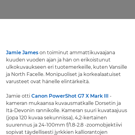
Jamie James
on toiminut ammattikuvaajana
kuuden vuoden ajan ja hän on erikoistunut
ulkokuvaukseen eri tuotemerkeille, kuten Vansille
ja North Facelle. Monipuoliset ja korkealaatuiset
varusteet ovat hänelle elintärkeitä.
Jamie otti
Canon PowerShot G7 X Mark III
-
kameran mukaansa kuvausmatkalle Dorsetin ja
Itä-Devonin rannikolle. Kameran suuri kuvataajuus
(jopa 120 kuvaa sekunnissa), 4,2-kertainen
suurennus ja 24-100mm f/1.8-2.8 -zoomobjektiivi
sopivat täydellisesti jyrkkien kalliorantojen