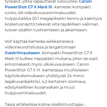
työkalut, jotka vapauttavat luovuutesi.
Canon
PowerShot G7 X Mark III
-kameran kompakti
runko, 4K-videokuvausominaisuudet,
huipputarkka 20,1 megapikselin kenno ja kääntyvä
kosketusnäyttö tekevät siitä täydellisen valinnan
luovan sisällön tuottamiseen ja jakamiseen.
Voit käyttää kameraa webkamerana
videoneuvotteluissa ja langattomaan
livestriimaukseen
. Kompakti PowerShot G7 X
Mark III kulkee näppärästi mukana, joten se sopii
erinomaisesti myös ulkokuvaukseen. Canon
PowerShot G7 X III -kamerassa intuitiiviseen
käyttökokemukseen yhdistyvät 24 mm:n
laajakuvaobjektiivi, 4,2-kertainen zoomaus,
edistyksellinen kuvanvakain ja muut
huippuominaisuudet.
Tässä artikkelissa kolme sisällöntuottajaa –