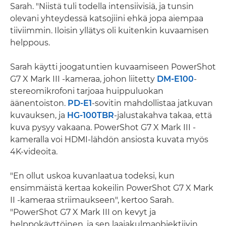
Sarah. "Niistä tuli todella intensiivisiä, ja tunsin
olevani yhteydessä katsojiini ehkä jopa aiempaa
tiiviimmin. Iloisin yllätys oli kuitenkin kuvaamisen
helppous.
Sarah käytti joogatuntien kuvaamiseen PowerShot
G7 X Mark III -kameraa, johon liitetty
DM-E100
-
stereomikrofoni tarjoaa huippuluokan
äänentoiston.
PD-E1
-sovitin mahdollistaa jatkuvan
kuvauksen, ja
HG-100TBR
-jalustakahva takaa, että
kuva pysyy vakaana. PowerShot G7 X Mark III -
kameralla voi HDMI-lähdön ansiosta kuvata myös
4K-videoita.
"En ollut uskoa kuvanlaatua todeksi, kun
ensimmäistä kertaa kokeilin PowerShot G7 X Mark
II -kameraa striimaukseen", kertoo Sarah.
"PowerShot G7 X Mark III on kevyt ja
helppokäyttöinen, ja sen laajakulmaobjektiivin