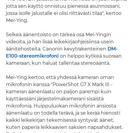
jotta sen käyttö onnistuu pienessä asunnossani,
jossa isolle jalustalle ei olisi riittävästi tilaa", kertoo
Mei-Ying.
Selkeä äänentoisto on tärkeä osa Mei-Yingin
videoita, ja hän lisää leikekirjaohjeisiinsa usein
äänitehosteita. Canonin kevytrakenteinen
DM-
E100-stereomikrofoni
on helppo kytkeä suoraan
kameraan, kun haluat tallentaa stereoääntä.
Mei-Ying kertoo, että yhdessä kameran oman
mikrofonin kanssa "PowerShot G7 X Mark III -
kameran äänenlaatu on paljon parempi kuin
käyttäessäni järjestelmäkamerani sisäistä
mikrofonia. Huippuluokan mikrofonin ansiosta
äänenlaatu on todella terävä, ja se kerää hienosti
kaikki leikekirjan tekemisessä syntyvät äänet,
kuten paperia leikkaavien saksien napsahdukset.