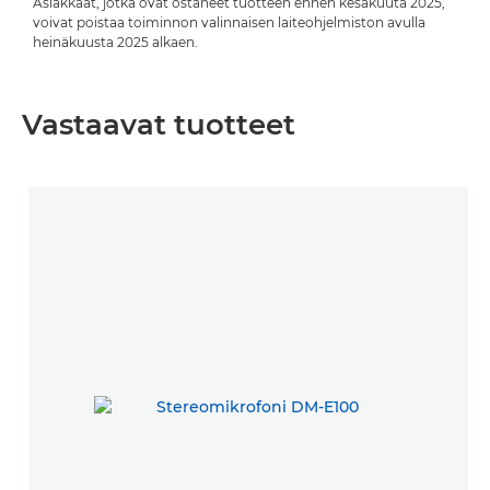
Asiakkaat, jotka ovat ostaneet tuotteen ennen kesäkuuta 2025,
voivat poistaa toiminnon valinnaisen laiteohjelmiston avulla
heinäkuusta 2025 alkaen.
Vastaavat tuotteet