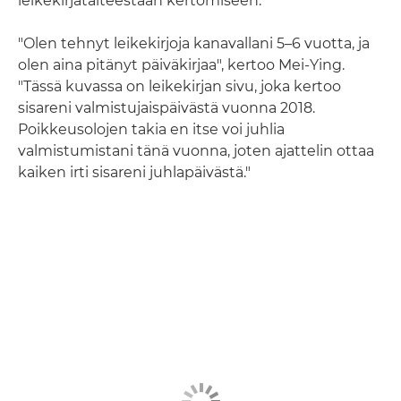
leikekirjataiteestaan kertomiseen.
"Olen tehnyt leikekirjoja kanavallani 5–6 vuotta, ja
olen aina pitänyt päiväkirjaa", kertoo Mei-Ying.
"Tässä kuvassa on leikekirjan sivu, joka kertoo
sisareni valmistujaispäivästä vuonna 2018.
Poikkeusolojen takia en itse voi juhlia
valmistumistani tänä vuonna, joten ajattelin ottaa
kaiken irti sisareni juhlapäivästä."