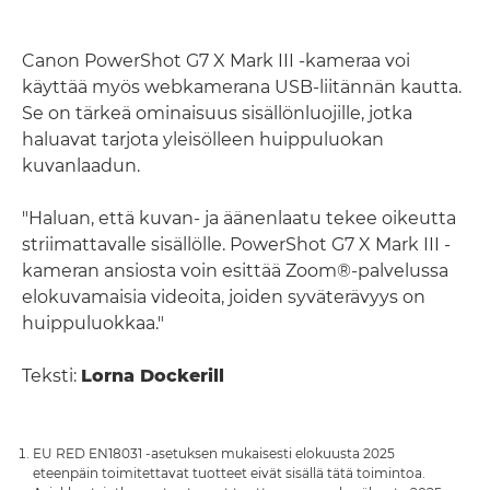
Canon PowerShot G7 X Mark III -kameraa voi
käyttää myös webkamerana USB-liitännän kautta.
Se on tärkeä ominaisuus sisällönluojille, jotka
haluavat tarjota yleisölleen huippuluokan
kuvanlaadun.
"Haluan, että kuvan- ja äänenlaatu tekee oikeutta
striimattavalle sisällölle. PowerShot G7 X Mark III -
kameran ansiosta voin esittää Zoom®-palvelussa
elokuvamaisia videoita, joiden syväterävyys on
huippuluokkaa."
Teksti:
Lorna Dockerill
EU RED EN18031 -asetuksen mukaisesti elokuusta 2025
eteenpäin toimitettavat tuotteet eivät sisällä tätä toimintoa.