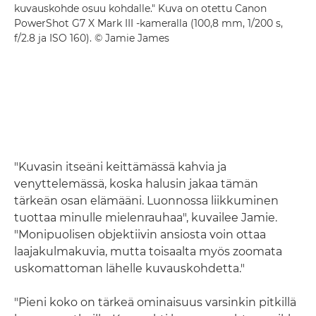
kuvauskohde osuu kohdalle." Kuva on otettu Canon
PowerShot G7 X Mark III -kameralla (100,8 mm, 1/200 s,
f/2.8 ja ISO 160). © Jamie James
"Kuvasin itseäni keittämässä kahvia ja
venyttelemässä, koska halusin jakaa tämän
tärkeän osan elämääni. Luonnossa liikkuminen
tuottaa minulle mielenrauhaa", kuvailee Jamie.
"Monipuolisen objektiivin ansiosta voin ottaa
laajakulmakuvia, mutta toisaalta myös zoomata
uskomattoman lähelle kuvauskohdetta."
"Pieni koko on tärkeä ominaisuus varsinkin pitkillä