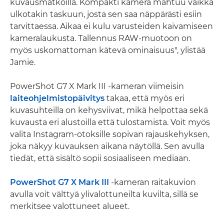
kuvausmatkoilla. Kompakti kamera mahtuu vaikka
ulkotakin taskuun, josta sen saa näppärästi esiin
tarvittaessa. Aikaa ei kulu varusteiden kaivamiseen
kameralaukusta. Tallennus RAW-muotoon on
myös uskomattoman kätevä ominaisuus", ylistää
Jamie.
PowerShot G7 X Mark III -kameran viimeisin
laiteohjelmistopäivitys
takaa, että myös eri
kuvasuhteilla on kehysviivat, mikä helpottaa sekä
kuvausta eri alustoilla että tulostamista. Voit myös
valita Instagram-otoksille sopivan rajauskehyksen,
joka näkyy kuvauksen aikana näytöllä. Sen avulla
tiedät, että sisältö sopii sosiaaliseen mediaan.
PowerShot G7 X Mark III
-kameran raitakuvion
avulla voit välttyä ylivalottuneilta kuvilta, sillä se
merkitsee valottuneet alueet.