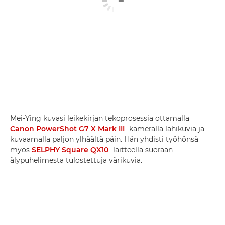
Mei-Ying kuvasi leikekirjan tekoprosessia ottamalla
Canon PowerShot G7 X Mark III
-kameralla lähikuvia ja
kuvaamalla paljon ylhäältä päin. Hän yhdisti työhönsä
myös
SELPHY Square QX10
-laitteella suoraan
älypuhelimesta tulostettuja värikuvia.