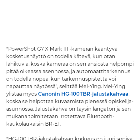
"PowerShot G7 X Mark III -kameran kääntyvä
kosketusnäyttö on todella kätevä, kun otan
lähikuvia, koska kameraa on sen ansiosta helpompi
pitää oikeassa asennossa, ja automaattitarkennus
on todella nopea, kun tarkennuspistettä voi
napauttaa näytössä", selittää Mei-Ying. Mei-Ying
ylistää myös
Canonin HG-100TBR-jalustakahvaa
,
koska se helpottaa kuvaamista pienessä opiskelija-
asunnossa. Jalustakahva on täysin langaton ja sen
mukana toimitetaan irrotettava Bluetooth-
kaukolaukaisin BR-E1.
"HG-100TBR-jalustakahvan korkeus on juuri sopiva,