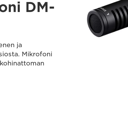
oni DM-
enen ja
siosta. Mikrofoni
s kohinattoman