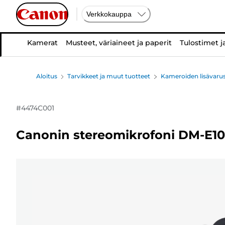
Verkkokauppa
Kamerat
Musteet, väriaineet ja paperit
Tulostimet j
Aloitus
Tarvikkeet ja muut tuotteet
Kameroiden lisävarus
#
4474C001
Canonin stereomikrofoni DM-E1