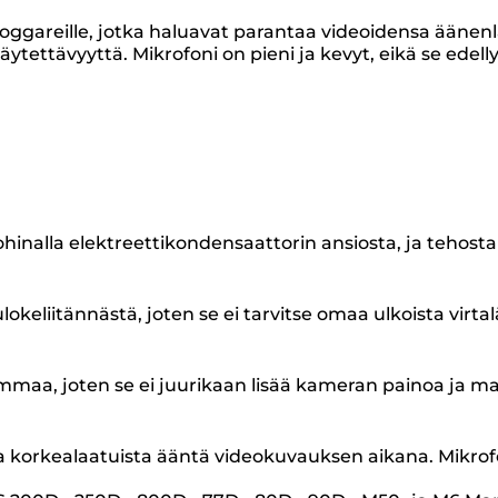
ggareille, jotka haluavat parantaa videoidensa äänenl
ytettävyyttä. Mikrofoni on pieni ja kevyt, eikä se edel
kohinalla elektreettikondensaattorin ansiosta, ja tehos
okeliitännästä, joten se ei tarvitse omaa ulkoista virta
mmaa, joten se ei juurikaan lisää kameran painoa ja m
a korkealaatuista ääntä videokuvauksen aikana. Mikrofo