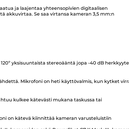
aatua ja laajentaa yhteensopivien digitaalisen
lytä akkuvirtaa. Se saa virtansa kameran 3,5 mm:n
ta 120º yksisuuntaista stereoääntä jopa -40 dB herkkyyt
lähdettä. Mikrofoni on heti käyttövalmis, kun kytket vir
ahtuu kulkee kätevästi mukana taskussa tai
ni on kätevä kiinnittää kameran varusteluistiin