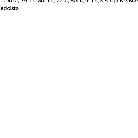
S 200D-, 250D-, 800D-, 77D-, 80D-, 90D-, M50- ja M6 M
iedoista