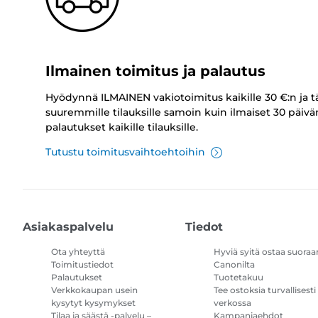
Ilmainen toimitus ja palautus
Hyödynnä ILMAINEN vakiotoimitus kaikille 30 €:n ja t
suuremmille tilauksille samoin kuin ilmaiset 30 päivä
palautukset kaikille tilauksille.
Tutustu toimitusvaihtoehtoihin
Asiakaspalvelu
Tiedot
Ota yhteyttä
Hyviä syitä ostaa suoraa
Toimitustiedot
Canonilta
Palautukset
Tuotetakuu
Verkkokaupan usein
Tee ostoksia turvallisesti
kysytyt kysymykset
verkossa
Tilaa ja säästä -palvelu –
Kampanjaehdot