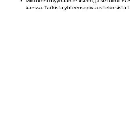
Mikrofoni myydään erikseen, ja se toimii EO
kanssa. Tarkista yhteensopivuus teknisistä t