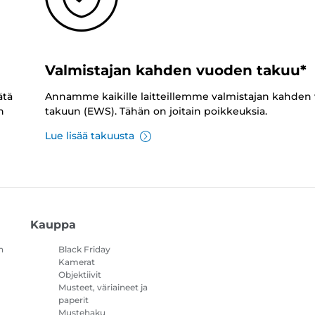
Valmistajan kahden vuoden takuu*
ätä
Annamme kaikille laitteillemme valmistajan kahden
n
takuun (EWS). Tähän on joitain poikkeuksia.
Lue lisää takuusta
Kauppa
n
Black Friday
Kamerat
Objektiivit
Musteet, väriaineet ja
paperit
Mustehaku