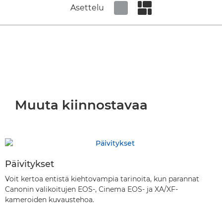
Asettelu
Set tiled view
Set masonry view
Muuta kiinnostavaa
Päivitykset
Voit kertoa entistä kiehtovampia tarinoita, kun parannat
Canonin valikoitujen EOS-, Cinema EOS- ja XA/XF-
kameroiden kuvaustehoa.