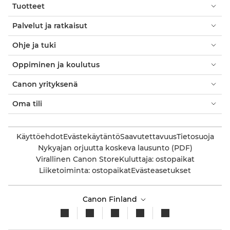
Tuotteet
Palvelut ja ratkaisut
Ohje ja tuki
Oppiminen ja koulutus
Canon yrityksenä
Oma tili
Käyttöehdot
Evästekäytäntö
Saavutettavuus
Tietosuoja
Nykyajan orjuutta koskeva lausunto (PDF)
Virallinen Canon Store
Kuluttaja: ostopaikat
Liiketoiminta: ostopaikat
Evästeasetukset
Canon Finland