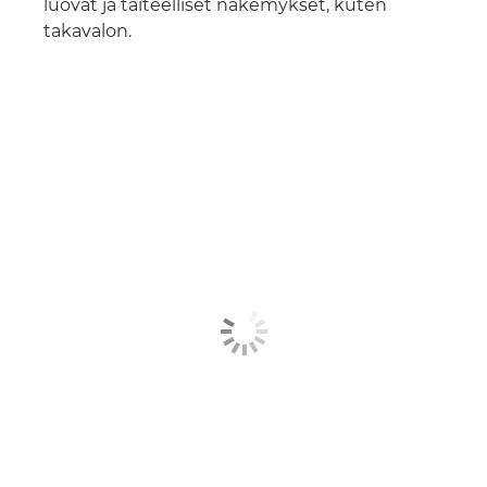
luovat ja taiteelliset näkemykset, kuten
takavalon.