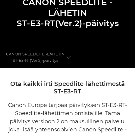
CANON SPEEDLITE -
LÄHETIN
ST-E3-RT(Ver.2)-päivitys
CANON SPEEDLITE -LÄHETIN
ST-E3-RT(Ver.2)-päivitys
Edut
Ota kaikki irti Speedlite-lähettimestä
ST-E3-RT
Hinnoittelu
Canon Europe tarjoaa päivityksen ST-E3-RT-
Galleria
Speedlite-lähettimen omistajille. Tämä
Muut palvelut
päivitys versioon 2 on maksullinen palvelu,
joka lisää yhteensopivien Canon Speedlite -