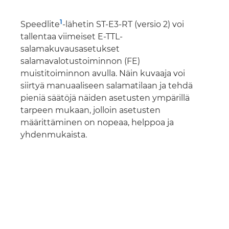
1
Speedlite
-lähetin ST-E3-RT (versio 2) voi
tallentaa viimeiset E-TTL-
salamakuvausasetukset
salamavalotustoiminnon (FE)
muistitoiminnon avulla. Näin kuvaaja voi
siirtyä manuaaliseen salamatilaan ja tehdä
pieniä säätöjä näiden asetusten ympärillä
tarpeen mukaan, jolloin asetusten
määrittäminen on nopeaa, helppoa ja
yhdenmukaista.